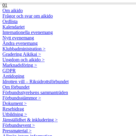
01
Om aikido
Frågor och svar om aikido
Ordlista
Kalendariet
Internationella evenemang
Nytt evenemang
Ändra evenemang
Klubbadministration >
Gradering Aikikai >
Ungdom och aikido >
Marknadsföring >
GDPR
Antidoping
Idrotten vill – Riksidrottsförbundet
Om förbundet
Förbundsstyrelsens sammanträden
Förbundsstämmor >
Dokument >
Resebidrag
Utbildning >
Jämställdhet & inkludering >
Förbundsevent >
Pressmaterial >