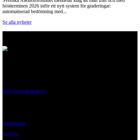
Svenska Aikidoförbundet meddelar idag att man från och med
höstterminen 2026 inför ett nytt system för graderingar:
automatiserad bedömning med...
Se alla nyheter
Logo
Svenska Aikidoförbundet
Ölandsgatan 42
116 63 Stockholm
info@svenskaikido.se
Tel: 08-714 88 70
Kontaktpersoner
Ordförande
Styrelse