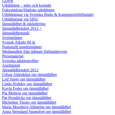
GDPR
Utbildning – intro och kontakt
Fukushidoin/Shidoin–utbildning
Utbildningar via Svenska Budo & Kampsportsförbundet
Utbildningar via SISU
Jämställdhet & inkludering
Jämställdhetsåret 2012 >
Jämställdhetsmål
Sverigeläger
Svensk Aikido 60 år
Nationellt ungdomsläger
Mediagalleri från tidigare förbundsevent
Pressmaterial
Svenska aikidoprofiler
Aprilskämt
Jämställdhetsåret 2012
Urban Aldenklint om jämställdhet
Leif Sunje om jämställdhet
Linda Holiday om jämställdhet
Kayla Feder om jämställdhet
Pia Moberg om jämställdhet
Pat Hendricks om jämställdhet
Micheline Tissier om jämställdhet
Maria Mossberg Ahlström om jämställdhet
Anna Stensland Spangfort om jämställdhet