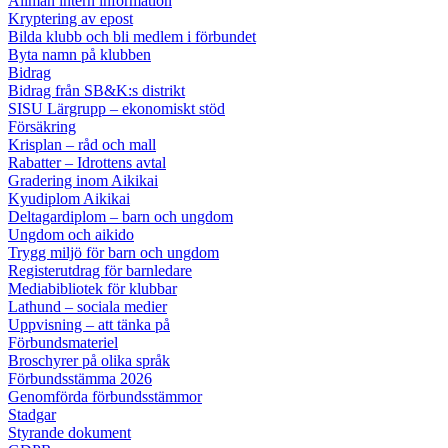
Allmän intern information
Kryptering av epost
Bilda klubb och bli medlem i förbundet
Byta namn på klubben
Bidrag
Bidrag från SB&K:s distrikt
SISU Lärgrupp – ekonomiskt stöd
Försäkring
Krisplan – råd och mall
Rabatter – Idrottens avtal
Gradering inom Aikikai
Kyudiplom Aikikai
Deltagardiplom – barn och ungdom
Ungdom och aikido
Trygg miljö för barn och ungdom
Registerutdrag för barnledare
Mediabibliotek för klubbar
Lathund – sociala medier
Uppvisning – att tänka på
Förbundsmateriel
Broschyrer på olika språk
Förbundsstämma 2026
Genomförda förbundsstämmor
Stadgar
Styrande dokument