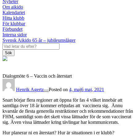
Nyheter
Om aikido
Kalendariet
Hitta klubb
För klubbar
Förbundet
Interna sidor
Svensk Aikido 65 år – jubileumsläger
Sök
Dialogmöte 6 – Vaccin och återstart
Henrik Agertz
—
Posted on
4, maj
6 maj, 2021
Snart börjar flera regioner att öppna för fas 4 vilket innebär att
samtliga över 18 år kommer erbjudas att vaccinera sig. Ännu
kvarstår de flesta generella restriktioner och rekommendationer från
FHM, samtidigt som det skett vissa lättnader för de som vaccinerat
sig. Även vissa lättnader kring tävlingar har kommunicerats.
Hur planerar ni en återstart? Hur är situationen i er klubb?