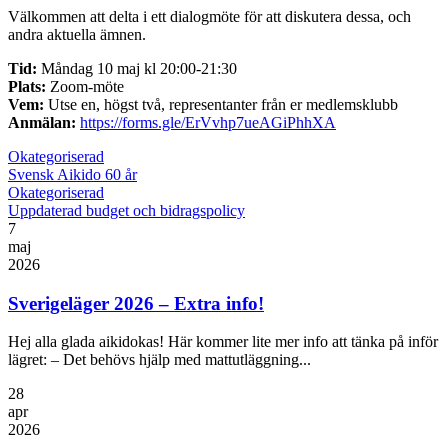
Välkommen att delta i ett dialogmöte för att diskutera dessa, och
andra aktuella ämnen.
Tid:
Måndag 10 maj kl 20:00-21:30
Plats:
Zoom-möte
Vem:
Utse en, högst två, representanter från er medlemsklubb
Anmälan:
https://forms.gle/ErVvhp7ueAGiPhhXA
Okategoriserad
Svensk Aikido 60 år
Okategoriserad
Uppdaterad budget och bidragspolicy
7
maj
2026
Sverigeläger 2026 – Extra info!
Hej alla glada aikidokas! Här kommer lite mer info att tänka på inför
lägret: – Det behövs hjälp med mattutläggning...
28
apr
2026