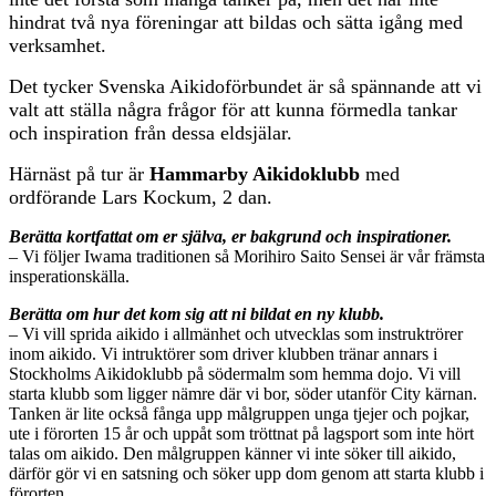
hindrat två nya föreningar att bildas och sätta igång med
verksamhet.
Det tycker Svenska Aikidoförbundet är så spännande att vi
valt att ställa några frågor för att kunna förmedla tankar
och inspiration från dessa eldsjälar.
Härnäst på tur är
Hammarby Aikidoklubb
med
ordförande Lars Kockum, 2 dan.
Berätta kortfattat om er själva, er bakgrund och inspirationer.
– Vi följer Iwama traditionen så Morihiro Saito Sensei är vår främsta
insperationskälla.
Berätta om hur det kom sig att ni bildat en ny klubb.
– Vi vill sprida aikido i allmänhet och utvecklas som instruktrörer
inom aikido. Vi intruktörer som driver klubben tränar annars i
Stockholms Aikidoklubb på södermalm som hemma dojo. Vi vill
starta klubb som ligger nämre där vi bor, söder utanför City kärnan.
Tanken är lite också fånga upp målgruppen unga tjejer och pojkar,
ute i förorten 15 år och uppåt som tröttnat på lagsport som inte hört
talas om aikido. Den målgruppen känner vi inte söker till aikido,
därför gör vi en satsning och söker upp dom genom att starta klubb i
förorten.