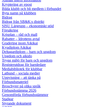
Allmän intern information
Kryptering av epost
Bilda klubb och bli medlem i förbundet
Byta namn på klubben
Bidrag
Bidrag från SB&K:s distrikt
SISU Lärgrupp – ekonomiskt stöd
Försäkring
Krisplan – råd och mall
Rabatter – Idrottens avtal
Gradering inom Aikikai
Kyudiplom Aikikai
Deltagardiplom – barn och ungdom
Ungdom och aikido
Trygg miljö för barn och ungdom
Registerutdrag för barnledare
Mediabibliotek för klubbar
Lathund – sociala medier
Uppvisning – att tänka på
Förbundsmateriel
Broschyrer på olika språk
Förbundsstämma 2026
Genomförda förbundsstämmor
Stadgar
Styrande dokument