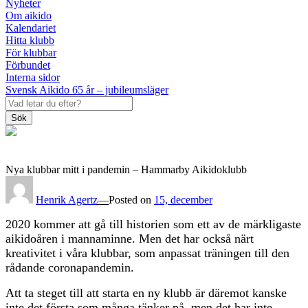
Nyheter
Om aikido
Kalendariet
Hitta klubb
För klubbar
Förbundet
Interna sidor
Svensk Aikido 65 år – jubileumsläger
Sök
Nya klubbar mitt i pandemin – Hammarby Aikidoklubb
Henrik Agertz
—
Posted on
15, december
2020 kommer att gå till historien som ett av de märkligaste
aikidoåren i mannaminne. Men det har också närt
kreativitet i våra klubbar, som anpassat träningen till den
rådande coronapandemin.
Att ta steget till att starta en ny klubb är däremot kanske
inte det första som många tänker på, men det har inte