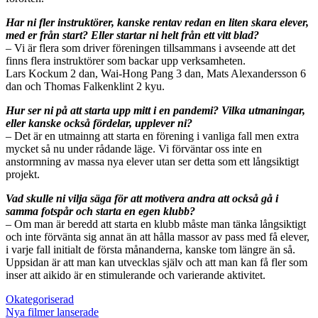
Har ni fler instruktörer, kanske rentav redan en liten skara elever,
med er från start? Eller startar ni helt från ett vitt blad?
– Vi är flera som driver föreningen tillsammans i avseende att det
finns flera instruktörer som backar upp verksamheten.
Lars Kockum 2 dan, Wai-Hong Pang 3 dan, Mats Alexandersson 6
dan och Thomas Falkenklint 2 kyu.
Hur ser ni på att starta upp mitt i en pandemi? Vilka utmaningar,
eller kanske också fördelar, upplever ni?
– Det är en utmainng att starta en förening i vanliga fall men extra
mycket så nu under rådande läge. Vi förväntar oss inte en
anstormning av massa nya elever utan ser detta som ett långsiktigt
projekt.
Vad skulle ni vilja säga för att motivera andra att också gå i
samma fotspår och starta en egen klubb?
– Om man är beredd att starta en klubb måste man tänka långsiktigt
och inte förvänta sig annat än att hålla massor av pass med få elever,
i varje fall initialt de första månanderna, kanske tom längre än så.
Uppsidan är att man kan utvecklas själv och att man kan få fler som
inser att aikido är en stimulerande och varierande aktivitet.
Okategoriserad
Nya filmer lanserade