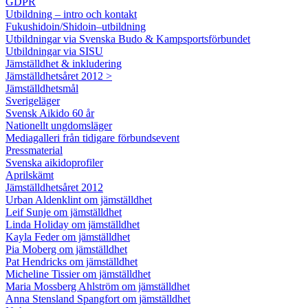
GDPR
Utbildning – intro och kontakt
Fukushidoin/Shidoin–utbildning
Utbildningar via Svenska Budo & Kampsportsförbundet
Utbildningar via SISU
Jämställdhet & inkludering
Jämställdhetsåret 2012 >
Jämställdhetsmål
Sverigeläger
Svensk Aikido 60 år
Nationellt ungdomsläger
Mediagalleri från tidigare förbundsevent
Pressmaterial
Svenska aikidoprofiler
Aprilskämt
Jämställdhetsåret 2012
Urban Aldenklint om jämställdhet
Leif Sunje om jämställdhet
Linda Holiday om jämställdhet
Kayla Feder om jämställdhet
Pia Moberg om jämställdhet
Pat Hendricks om jämställdhet
Micheline Tissier om jämställdhet
Maria Mossberg Ahlström om jämställdhet
Anna Stensland Spangfort om jämställdhet