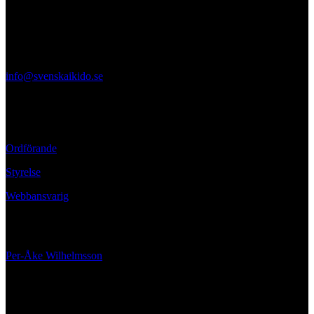
Svenska Aikidoförbundet
Ölandsgatan 42
116 63 Stockholm
info@svenskaikido.se
Tel: 08-714 88 70
Kontaktpersoner
Ordförande
Styrelse
Webbansvarig
Ansvarig utgivare
Per-Åke Wilhelmsson
070-662 02 00
Hitta oss på