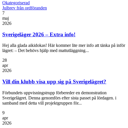
Okategoriserad
Julbrev från ordföranden
7
maj
2026
Sverigeläger 2026 – Extra info!
Hej alla glada aikidokas! Här kommer lite mer info att tänka på inför
lägret: – Det behövs hjälp med mattutläggning...
28
apr
2026
Vill din klubb visa upp sig på Sverigelägret?
Förbundets uppvisningstrupp förbereder en demonstration
Sverigelägret. Denna genomförs efter sista passet på lördagen. i
samband med detta vill projektgruppen för...
9
apr
2026