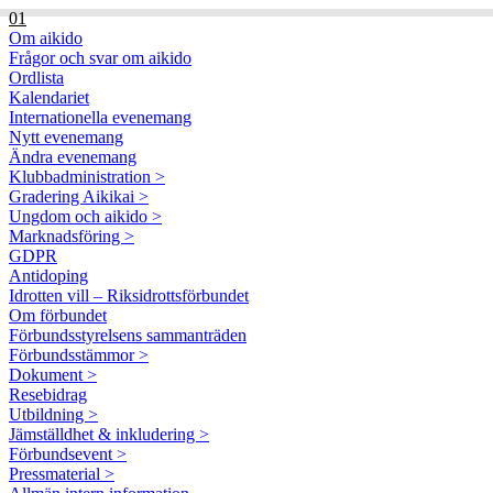
01
Om aikido
Frågor och svar om aikido
Ordlista
Kalendariet
Internationella evenemang
Nytt evenemang
Ändra evenemang
Klubbadministration >
Gradering Aikikai >
Ungdom och aikido >
Marknadsföring >
GDPR
Antidoping
Idrotten vill – Riksidrottsförbundet
Om förbundet
Förbundsstyrelsens sammanträden
Förbundsstämmor >
Dokument >
Resebidrag
Utbildning >
Jämställdhet & inkludering >
Förbundsevent >
Pressmaterial >