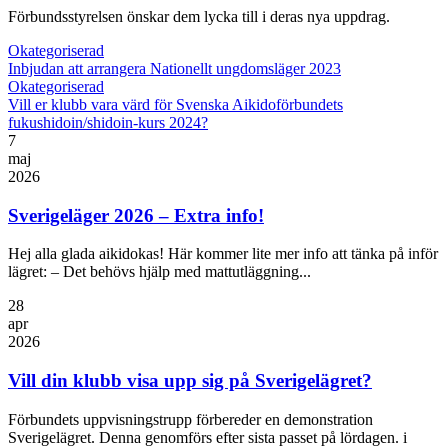
Förbundsstyrelsen önskar dem lycka till i deras nya uppdrag.
Okategoriserad
Inbjudan att arrangera Nationellt ungdomsläger 2023
Okategoriserad
Vill er klubb vara värd för Svenska Aikidoförbundets
fukushidoin/shidoin-kurs 2024?
7
maj
2026
Sverigeläger 2026 – Extra info!
Hej alla glada aikidokas! Här kommer lite mer info att tänka på inför
lägret: – Det behövs hjälp med mattutläggning...
28
apr
2026
Vill din klubb visa upp sig på Sverigelägret?
Förbundets uppvisningstrupp förbereder en demonstration
Sverigelägret. Denna genomförs efter sista passet på lördagen. i