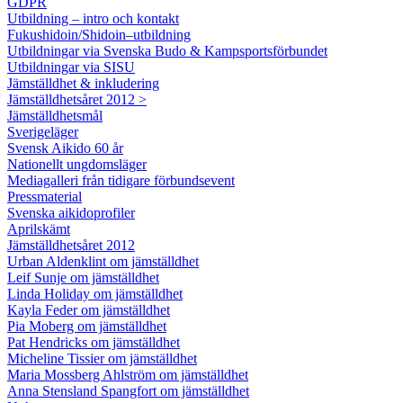
GDPR
Utbildning – intro och kontakt
Fukushidoin/Shidoin–utbildning
Utbildningar via Svenska Budo & Kampsportsförbundet
Utbildningar via SISU
Jämställdhet & inkludering
Jämställdhetsåret 2012 >
Jämställdhetsmål
Sverigeläger
Svensk Aikido 60 år
Nationellt ungdomsläger
Mediagalleri från tidigare förbundsevent
Pressmaterial
Svenska aikidoprofiler
Aprilskämt
Jämställdhetsåret 2012
Urban Aldenklint om jämställdhet
Leif Sunje om jämställdhet
Linda Holiday om jämställdhet
Kayla Feder om jämställdhet
Pia Moberg om jämställdhet
Pat Hendricks om jämställdhet
Micheline Tissier om jämställdhet
Maria Mossberg Ahlström om jämställdhet
Anna Stensland Spangfort om jämställdhet