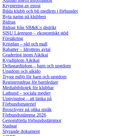
Allmän intern information
Kryptering av epost
Bilda klubb och bli medlem i förbundet
Byta namn på klubben
Bidrag
Bidrag från SB&K:s distrikt
SISU Lärgrupp – ekonomiskt stöd
Försäkring
Krisplan – råd och mall
Rabatter – Idrottens avtal
Gradering inom Aikikai
Kyudiplom Aikikai
Deltagardiplom – barn och ungdom
Ungdom och aikido
Trygg miljö för barn och ungdom
Registerutdrag för barnledare
Mediabibliotek för klubbar
Lathund – sociala medier
Uppvisning – att tänka på
Förbundsmateriel
Broschyrer på olika språk
Förbundsstämma 2026
Genomförda förbundsstämmor
Stadgar
Styrande dokument