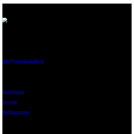
Logo
Svenska Aikidoförbundet
Ölandsgatan 42
116 63 Stockholm
info@svenskaikido.se
Tel: 08-714 88 70
Kontaktpersoner
Ordförande
Styrelse
Webbansvarig
Ansvarig utgivare