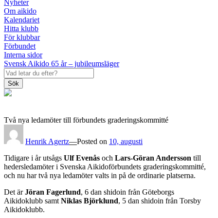
Nyheter
Om aikido
Kalendariet
Hitta klubb
För klubbar
Förbundet
Interna sidor
Svensk Aikido 65 år – jubileumsläger
Sök
Två nya ledamöter till förbundets graderingskommitté
Henrik Agertz
—
Posted on
10, augusti
Tidigare i år utsågs
Ulf Evenås
och
Lars-Göran Andersson
till
hedersledamöter i Svenska Aikidoförbundets graderingskommitté,
och nu har två nya ledamöter valts in på de ordinarie platserna.
Det är
Jöran Fagerlund
, 6 dan shidoin från Göteborgs
Aikidoklubb samt
Niklas Björklund
, 5 dan shidoin från Torsby
Aikidoklubb.