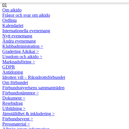
01
Om aikido
Frågor och svar om aikido
Ordlista
Kalendariet
Internationella evenemang
Nytt evenemang
Ändra evenemang
Klubbadministration >
Gradering Aikikai >
Ungdom och aikido >
Marknadsföring >
GDPR
Antidoping
Idrotten vill – Riksidrottsförbundet
Om förbundet
Förbundsstyrelsens sammanträden
Förbundsstämmor >
Dokument >
Resebidrag
Utbildning >
Jämställdhet & inkludering >
Förbundsevent >
Pressmaterial >