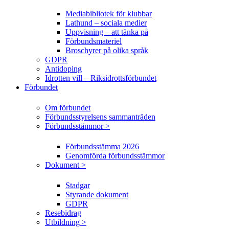
Mediabibliotek för klubbar
Lathund – sociala medier
Uppvisning – att tänka på
Förbundsmateriel
Broschyrer på olika språk
GDPR
Antidoping
Idrotten vill – Riksidrottsförbundet
Förbundet
Om förbundet
Förbundsstyrelsens sammanträden
Förbundsstämmor >
Förbundsstämma 2026
Genomförda förbundsstämmor
Dokument >
Stadgar
Styrande dokument
GDPR
Resebidrag
Utbildning >