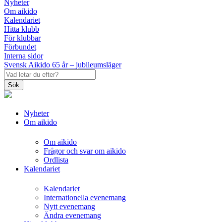
Nyheter
Om aikido
Kalendariet
Hitta klubb
För klubbar
Förbundet
Interna sidor
Svensk Aikido 65 år – jubileumsläger
Sök
Nyheter
Om aikido
Om aikido
Frågor och svar om aikido
Ordlista
Kalendariet
Kalendariet
Internationella evenemang
Nytt evenemang
Ändra evenemang