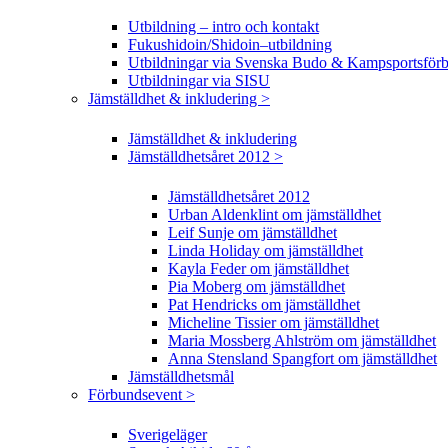
Utbildning – intro och kontakt
Fukushidoin/Shidoin–utbildning
Utbildningar via Svenska Budo & Kampsportsför
Utbildningar via SISU
Jämställdhet & inkludering >
Jämställdhet & inkludering
Jämställdhetsåret 2012 >
Jämställdhetsåret 2012
Urban Aldenklint om jämställdhet
Leif Sunje om jämställdhet
Linda Holiday om jämställdhet
Kayla Feder om jämställdhet
Pia Moberg om jämställdhet
Pat Hendricks om jämställdhet
Micheline Tissier om jämställdhet
Maria Mossberg Ahlström om jämställdhet
Anna Stensland Spangfort om jämställdhet
Jämställdhetsmål
Förbundsevent >
Sverigeläger