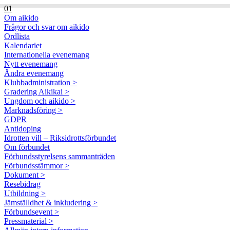
01
Om aikido
Frågor och svar om aikido
Ordlista
Kalendariet
Internationella evenemang
Nytt evenemang
Ändra evenemang
Klubbadministration >
Gradering Aikikai >
Ungdom och aikido >
Marknadsföring >
GDPR
Antidoping
Idrotten vill – Riksidrottsförbundet
Om förbundet
Förbundsstyrelsens sammanträden
Förbundsstämmor >
Dokument >
Resebidrag
Utbildning >
Jämställdhet & inkludering >
Förbundsevent >
Pressmaterial >