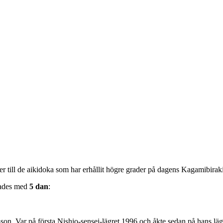
ner till de aikidoka som har erhållit högre grader på dagens Kagamibira
rades med
5 dan
:
on. Var på första Nishio-sensei-lägret 1996 och åkte sedan på hans läg