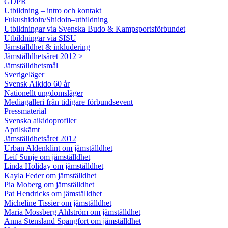
GDPR
Utbildning – intro och kontakt
Fukushidoin/Shidoin–utbildning
Utbildningar via Svenska Budo & Kampsportsförbundet
Utbildningar via SISU
Jämställdhet & inkludering
Jämställdhetsåret 2012 >
Jämställdhetsmål
Sverigeläger
Svensk Aikido 60 år
Nationellt ungdomsläger
Mediagalleri från tidigare förbundsevent
Pressmaterial
Svenska aikidoprofiler
Aprilskämt
Jämställdhetsåret 2012
Urban Aldenklint om jämställdhet
Leif Sunje om jämställdhet
Linda Holiday om jämställdhet
Kayla Feder om jämställdhet
Pia Moberg om jämställdhet
Pat Hendricks om jämställdhet
Micheline Tissier om jämställdhet
Maria Mossberg Ahlström om jämställdhet
Anna Stensland Spangfort om jämställdhet