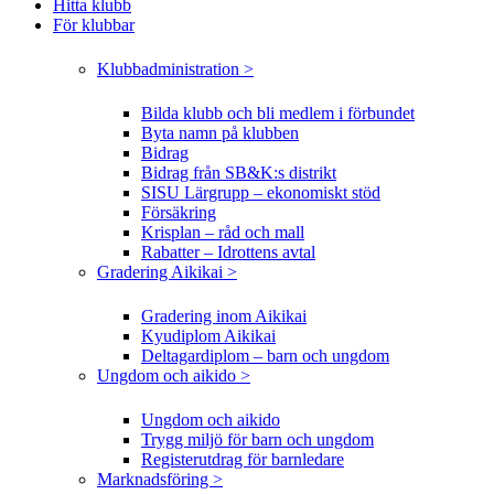
Hitta klubb
För klubbar
Klubbadministration >
Bilda klubb och bli medlem i förbundet
Byta namn på klubben
Bidrag
Bidrag från SB&K:s distrikt
SISU Lärgrupp – ekonomiskt stöd
Försäkring
Krisplan – råd och mall
Rabatter – Idrottens avtal
Gradering Aikikai >
Gradering inom Aikikai
Kyudiplom Aikikai
Deltagardiplom – barn och ungdom
Ungdom och aikido >
Ungdom och aikido
Trygg miljö för barn och ungdom
Registerutdrag för barnledare
Marknadsföring >