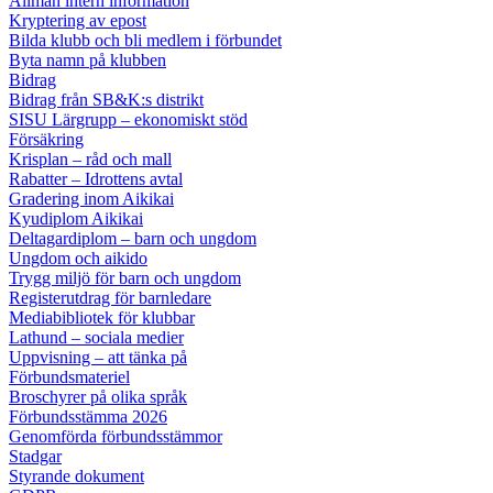
Allmän intern information
Kryptering av epost
Bilda klubb och bli medlem i förbundet
Byta namn på klubben
Bidrag
Bidrag från SB&K:s distrikt
SISU Lärgrupp – ekonomiskt stöd
Försäkring
Krisplan – råd och mall
Rabatter – Idrottens avtal
Gradering inom Aikikai
Kyudiplom Aikikai
Deltagardiplom – barn och ungdom
Ungdom och aikido
Trygg miljö för barn och ungdom
Registerutdrag för barnledare
Mediabibliotek för klubbar
Lathund – sociala medier
Uppvisning – att tänka på
Förbundsmateriel
Broschyrer på olika språk
Förbundsstämma 2026
Genomförda förbundsstämmor
Stadgar
Styrande dokument