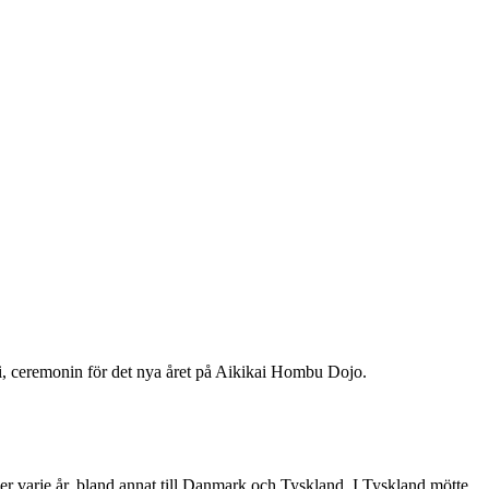
ki, ceremonin för det nya året på Aikikai Hombu Dojo.
er varje år, bland annat till Danmark och Tyskland. I Tyskland mötte