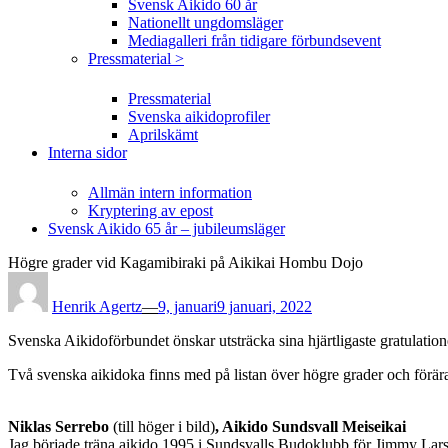
Svensk Aikido 60 år
Nationellt ungdomsläger
Mediagalleri från tidigare förbundsevent
Pressmaterial >
Pressmaterial
Svenska aikidoprofiler
Aprilskämt
Interna sidor
Allmän intern information
Kryptering av epost
Svensk Aikido 65 år – jubileumsläger
Högre grader vid Kagamibiraki på Aikikai Hombu Dojo
Posted
on
Henrik Agertz
—
9, januari
9 januari, 2022
Svenska Aikidoförbundet önskar utsträcka sina hjärtligaste gratulatio
Två svenska aikidoka finns med på listan över högre grader och förä
Niklas Serrebo
(till höger i bild)
, Aikido Sundsvall Meiseikai
Jag började träna aikido 1995 i Sundsvalls Budoklubb för Jimmy Larss