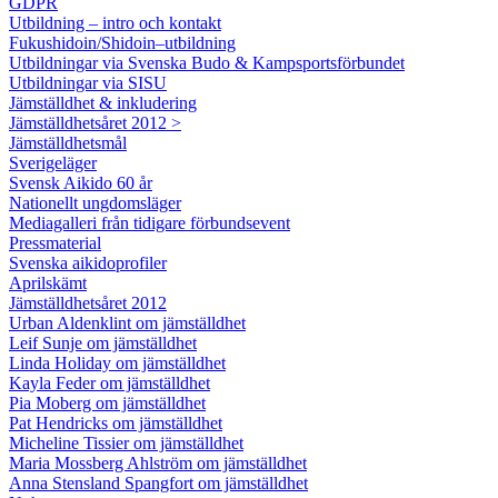
GDPR
Utbildning – intro och kontakt
Fukushidoin/Shidoin–utbildning
Utbildningar via Svenska Budo & Kampsportsförbundet
Utbildningar via SISU
Jämställdhet & inkludering
Jämställdhetsåret 2012 >
Jämställdhetsmål
Sverigeläger
Svensk Aikido 60 år
Nationellt ungdomsläger
Mediagalleri från tidigare förbundsevent
Pressmaterial
Svenska aikidoprofiler
Aprilskämt
Jämställdhetsåret 2012
Urban Aldenklint om jämställdhet
Leif Sunje om jämställdhet
Linda Holiday om jämställdhet
Kayla Feder om jämställdhet
Pia Moberg om jämställdhet
Pat Hendricks om jämställdhet
Micheline Tissier om jämställdhet
Maria Mossberg Ahlström om jämställdhet
Anna Stensland Spangfort om jämställdhet