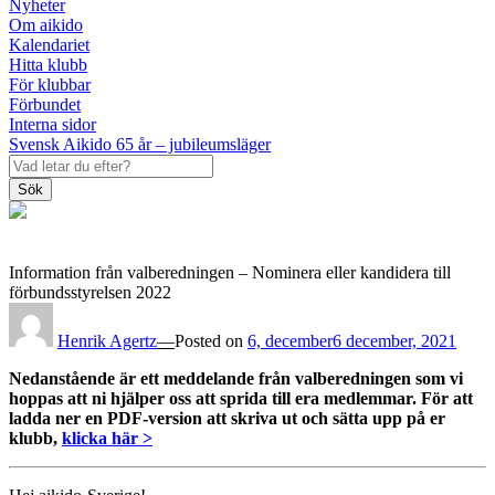
Nyheter
Om aikido
Kalendariet
Hitta klubb
För klubbar
Förbundet
Interna sidor
Svensk Aikido 65 år – jubileumsläger
Sök
Information från valberedningen – Nominera eller kandidera till
förbundsstyrelsen 2022
Henrik Agertz
—
Posted on
6, december
6 december, 2021
Nedanstående är ett meddelande från valberedningen som vi
hoppas att ni hjälper oss att sprida till era medlemmar. För att
ladda ner en PDF-version att skriva ut och sätta upp på er
klubb,
klicka här >