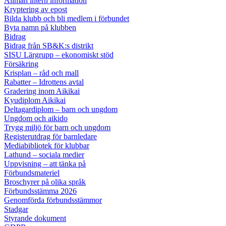
Allmän intern information
Kryptering av epost
Bilda klubb och bli medlem i förbundet
Byta namn på klubben
Bidrag
Bidrag från SB&K:s distrikt
SISU Lärgrupp – ekonomiskt stöd
Försäkring
Krisplan – råd och mall
Rabatter – Idrottens avtal
Gradering inom Aikikai
Kyudiplom Aikikai
Deltagardiplom – barn och ungdom
Ungdom och aikido
Trygg miljö för barn och ungdom
Registerutdrag för barnledare
Mediabibliotek för klubbar
Lathund – sociala medier
Uppvisning – att tänka på
Förbundsmateriel
Broschyrer på olika språk
Förbundsstämma 2026
Genomförda förbundsstämmor
Stadgar
Styrande dokument