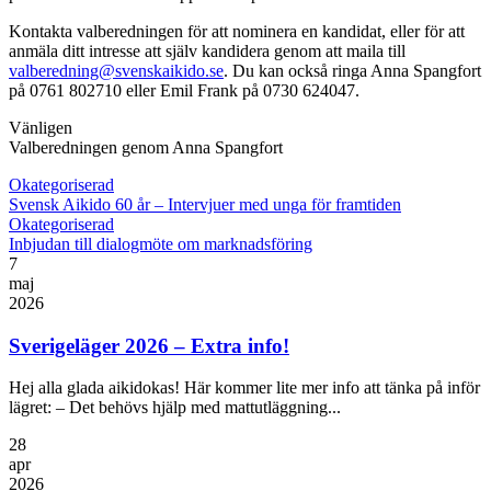
Kontakta valberedningen för att nominera en kandidat, eller för att
anmäla ditt intresse att själv kandidera genom att maila till
valberedning@svenskaikido.se
. Du kan också ringa Anna Spangfort
på 0761 802710 eller Emil Frank på 0730 624047.
Vänligen
Valberedningen genom Anna Spangfort
Okategoriserad
Svensk Aikido 60 år – Intervjuer med unga för framtiden
Okategoriserad
Inbjudan till dialogmöte om marknadsföring
7
maj
2026
Sverigeläger 2026 – Extra info!
Hej alla glada aikidokas! Här kommer lite mer info att tänka på inför
lägret: – Det behövs hjälp med mattutläggning...
28
apr
2026