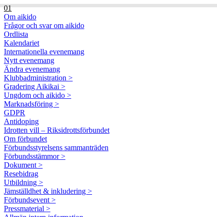
01
Om aikido
Frågor och svar om aikido
Ordlista
Kalendariet
Internationella evenemang
Nytt evenemang
Ändra evenemang
Klubbadministration >
Gradering Aikikai >
Ungdom och aikido >
Marknadsföring >
GDPR
Antidoping
Idrotten vill – Riksidrottsförbundet
Om förbundet
Förbundsstyrelsens sammanträden
Förbundsstämmor >
Dokument >
Resebidrag
Utbildning >
Jämställdhet & inkludering >
Förbundsevent >
Pressmaterial >