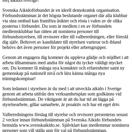
Hej aikido-Sverige!
Svenska Aikidoförbundet är en ideell demokratisk organisation.
Förbundsstämman är det högsta beslutande organet där alla klubbar
via sina ombud kan framföra åsikter och rösta i valen av de olika
posterna i förbundet. Du som är medlem i en av förbundets
medlemsklubbar har rätten att nominera personer till
förbundsstyrelsen, till revisorer eller till valberedningen, eller föreslå
dig själv. Behovet av kandidater till styrelsen varierar och ibland
behövs det även personer för projekt eller arbetsgrupper.
Genom att engagera dig kommer du uppleva glädje och nöjdhet i att
arbeta tillsammans med andra för något du tycker väldigt mycket
om. Du kommer få många nya kontakter och erfarenheter samt ny
gemenskap på nationell nivå och lära känna många nya
träningskompisar!
Som ledamot i styrelsen är du med i att utveckla aikido i Sverige
genom att arbeta utifrån den verksamhetsplan som godkänns vid
förbundsstämman. De viktigaste är att du har tid att lägga på
styrelsearbete, gillar samarbete, är proaktiv och har ett eget driv.
Valberedningens förslag till styrelse och revisorer presenteras senast
2 veckor innan förbundsstämman på Svenska Aikido förbundets
hemsida www.svenskaikido.se. Självklart kan medlemmar nominera
personer som vill ställa upp för val på förbundsstämman.