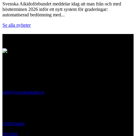
Svenska Aikidoförbundet meddelar idag att man från och med
höstterminen 2026 inför ett nytt system för graderingar:
automatiserad bedömning med...
Se alla nyheter
Logo
Svenska Aikidoförbundet
Ölandsgatan 42
116 63 Stockholm
info@svenskaikido.se
Tel: 08-714 88 70
Kontaktpersoner
Ordförande
Styrelse