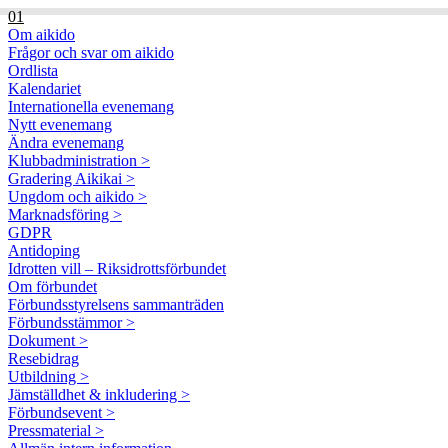
01
Om aikido
Frågor och svar om aikido
Ordlista
Kalendariet
Internationella evenemang
Nytt evenemang
Ändra evenemang
Klubbadministration >
Gradering Aikikai >
Ungdom och aikido >
Marknadsföring >
GDPR
Antidoping
Idrotten vill – Riksidrottsförbundet
Om förbundet
Förbundsstyrelsens sammanträden
Förbundsstämmor >
Dokument >
Resebidrag
Utbildning >
Jämställdhet & inkludering >
Förbundsevent >
Pressmaterial >