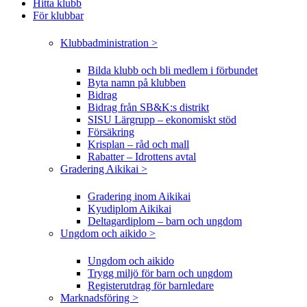
Hitta klubb
För klubbar
Klubbadministration >
Bilda klubb och bli medlem i förbundet
Byta namn på klubben
Bidrag
Bidrag från SB&K:s distrikt
SISU Lärgrupp – ekonomiskt stöd
Försäkring
Krisplan – råd och mall
Rabatter – Idrottens avtal
Gradering Aikikai >
Gradering inom Aikikai
Kyudiplom Aikikai
Deltagardiplom – barn och ungdom
Ungdom och aikido >
Ungdom och aikido
Trygg miljö för barn och ungdom
Registerutdrag för barnledare
Marknadsföring >