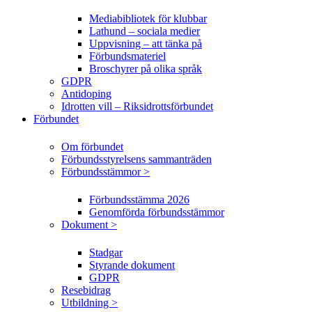
Mediabibliotek för klubbar
Lathund – sociala medier
Uppvisning – att tänka på
Förbundsmateriel
Broschyrer på olika språk
GDPR
Antidoping
Idrotten vill – Riksidrottsförbundet
Förbundet
Om förbundet
Förbundsstyrelsens sammanträden
Förbundsstämmor >
Förbundsstämma 2026
Genomförda förbundsstämmor
Dokument >
Stadgar
Styrande dokument
GDPR
Resebidrag
Utbildning >