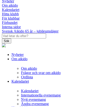
Nyheter
Om aikido
Kalendariet
Hitta klubb
För klubbar
Förbundet
Interna sidor
Svensk Aikido 65 år – jubileumsläger
Sök
Nyheter
Om aikido
Om aikido
Frågor och svar om aikido
Ordlista
Kalendariet
Kalendariet
Internationella evenemang
Nytt evenemang
Ändra evenemang