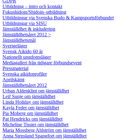
GDPR
Utbildning – intro och kontakt
Fukushidoin/Shidoin–utbildning
Utbildningar via Svenska Budo & Kampsportsförbundet
Utbildningar via SISU
Jämställdhet & inkludering
Jämställdhetsåret 2012 >
Jämställdhetsmål
Sverigeläger
Svensk Aikido 60 år
Nationellt ungdomsläger
Mediagalleri från tidigare förbundsevent
Pressmaterial
Svenska aikidoprofiler
Aprilskämt
Jämställdhetsåret 2012
Urban Aldenklint om jämställdhet
Leif Sunje om jämställdhet
Linda Holiday om jämställdhet
Kayla Feder om jämställdhet
Pia Moberg om jämställdhet
Pat Hendricks om jämställdhet
Micheline Tissier om jämställdhet
Maria Mossberg Ahlström om jämställdhet
Anna Stensland Spangfort om jämställdhet