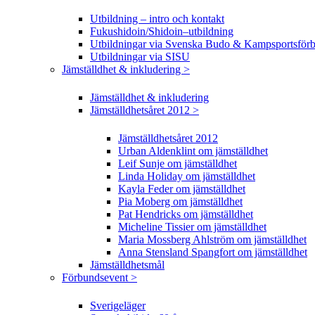
Utbildning – intro och kontakt
Fukushidoin/Shidoin–utbildning
Utbildningar via Svenska Budo & Kampsportsför
Utbildningar via SISU
Jämställdhet & inkludering >
Jämställdhet & inkludering
Jämställdhetsåret 2012 >
Jämställdhetsåret 2012
Urban Aldenklint om jämställdhet
Leif Sunje om jämställdhet
Linda Holiday om jämställdhet
Kayla Feder om jämställdhet
Pia Moberg om jämställdhet
Pat Hendricks om jämställdhet
Micheline Tissier om jämställdhet
Maria Mossberg Ahlström om jämställdhet
Anna Stensland Spangfort om jämställdhet
Jämställdhetsmål
Förbundsevent >
Sverigeläger