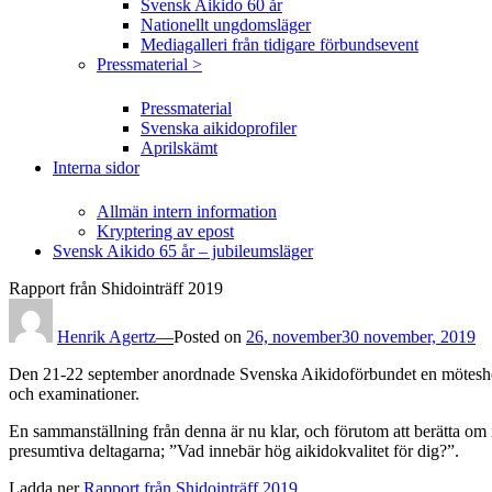
Svensk Aikido 60 år
Nationellt ungdomsläger
Mediagalleri från tidigare förbundsevent
Pressmaterial >
Pressmaterial
Svenska aikidoprofiler
Aprilskämt
Interna sidor
Allmän intern information
Kryptering av epost
Svensk Aikido 65 år – jubileumsläger
Rapport från Shidointräff 2019
Henrik Agertz
—
Posted on
26, november
30 november, 2019
Den 21-22 september anordnade Svenska Aikidoförbundet en möteshelg fö
och examinationer.
En sammanställning från denna är nu klar, och förutom att berätta om i
presumtiva deltagarna; ”Vad innebär hög aikidokvalitet för dig?”.
Ladda ner
Rapport från Shidointräff 2019
.