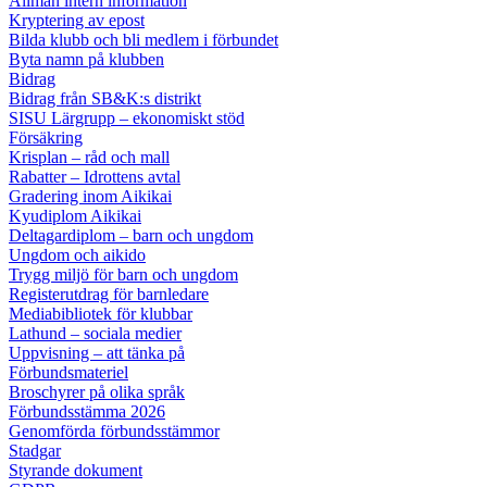
Allmän intern information
Kryptering av epost
Bilda klubb och bli medlem i förbundet
Byta namn på klubben
Bidrag
Bidrag från SB&K:s distrikt
SISU Lärgrupp – ekonomiskt stöd
Försäkring
Krisplan – råd och mall
Rabatter – Idrottens avtal
Gradering inom Aikikai
Kyudiplom Aikikai
Deltagardiplom – barn och ungdom
Ungdom och aikido
Trygg miljö för barn och ungdom
Registerutdrag för barnledare
Mediabibliotek för klubbar
Lathund – sociala medier
Uppvisning – att tänka på
Förbundsmateriel
Broschyrer på olika språk
Förbundsstämma 2026
Genomförda förbundsstämmor
Stadgar
Styrande dokument