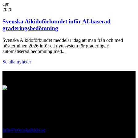
apr
2026
Svenska Aikidoförbundet inför AI-baserad
graderingsbedömning
Svenska Aikidoförbundet meddelar idag att man från och med
höstterminen 2026 inför ett nytt system för graderingar:
automatiserad bedömning med...
Se alla nyheter
Logo
Svenska Aikidoförbundet
Ölandsgatan 42
116 63 Stockholm
info@svenskaikido.se
Tel: 08-714 88 70