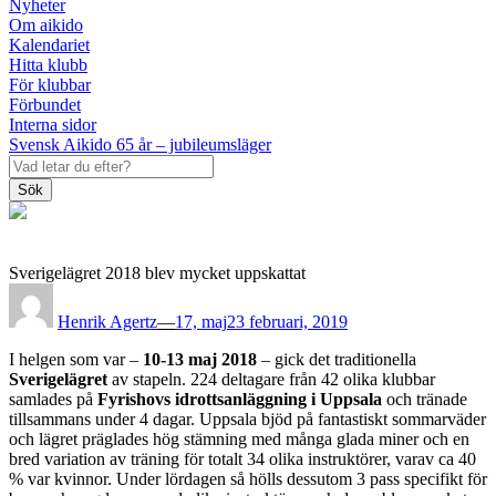
Nyheter
Om aikido
Kalendariet
Hitta klubb
För klubbar
Förbundet
Interna sidor
Svensk Aikido 65 år – jubileumsläger
Sök
Sverigelägret 2018 blev mycket uppskattat
Posted
on
Henrik Agertz
—
17, maj
23 februari, 2019
I helgen som var –
10-13 maj 2018
– gick det traditionella
Sverigelägret
av stapeln. 224 deltagare från 42 olika klubbar
samlades på
Fyrishovs idrottsanläggning i Uppsala
och tränade
tillsammans under 4 dagar. Uppsala bjöd på fantastiskt sommarväder
och lägret präglades hög stämning med många glada miner och en
bred variation av träning för totalt 34 olika instruktörer, varav ca 40
% var kvinnor. Under lördagen så hölls dessutom 3 pass specifikt för