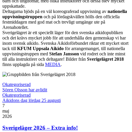
barn och ungdomar, med olika instruktörer och dessa blev mycket
uppskattade.
Deltagarna bjöds på en väl koreograferad uppvisning av
nationella
uppvisningstruppen
och på lördagskvällen hölls den officiella
festmiddagen med god mat och trevligt umgänge ute på
Arenahotellet.
Sverigelägret är ett speciellt läger för den svenska aikidopubliken
och det krävs mycket jobb för att underhålla den gemenskap vi har
inom svensk aikido. Svenska Aikidoförbundet riktar ett mycket stort
tack till
KFUM Uppsala Aikido
för arrangemanget, till nationella
uppvisningstruppen med
Stefan Jansson
vid rodret och inte minst
till alla instruktörer och deltagare! Bilder från
Sverigelägret 2018
finns upplagda på sida
MEDIA
.
Okategoriserad
Sören Olsson har avlidit
Okategoriserad
Aikidons dag lördag 25 augusti
7
maj
2026
Sverigeläger 2026 – Extra info!