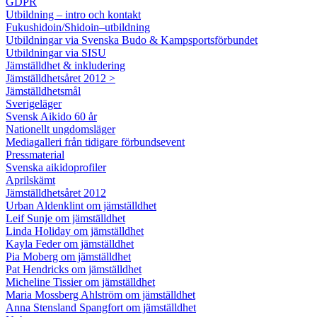
GDPR
Utbildning – intro och kontakt
Fukushidoin/Shidoin–utbildning
Utbildningar via Svenska Budo & Kampsportsförbundet
Utbildningar via SISU
Jämställdhet & inkludering
Jämställdhetsåret 2012 >
Jämställdhetsmål
Sverigeläger
Svensk Aikido 60 år
Nationellt ungdomsläger
Mediagalleri från tidigare förbundsevent
Pressmaterial
Svenska aikidoprofiler
Aprilskämt
Jämställdhetsåret 2012
Urban Aldenklint om jämställdhet
Leif Sunje om jämställdhet
Linda Holiday om jämställdhet
Kayla Feder om jämställdhet
Pia Moberg om jämställdhet
Pat Hendricks om jämställdhet
Micheline Tissier om jämställdhet
Maria Mossberg Ahlström om jämställdhet
Anna Stensland Spangfort om jämställdhet