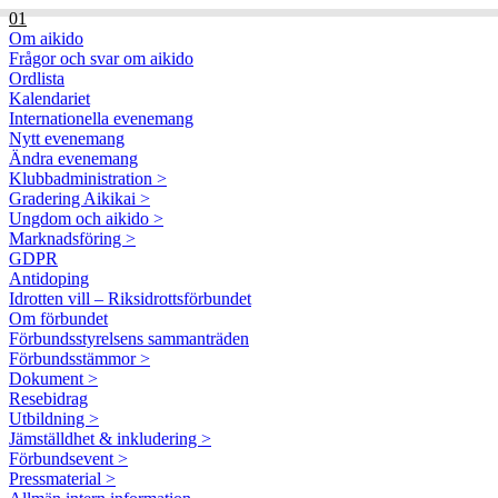
01
Om aikido
Frågor och svar om aikido
Ordlista
Kalendariet
Internationella evenemang
Nytt evenemang
Ändra evenemang
Klubbadministration >
Gradering Aikikai >
Ungdom och aikido >
Marknadsföring >
GDPR
Antidoping
Idrotten vill – Riksidrottsförbundet
Om förbundet
Förbundsstyrelsens sammanträden
Förbundsstämmor >
Dokument >
Resebidrag
Utbildning >
Jämställdhet & inkludering >
Förbundsevent >
Pressmaterial >