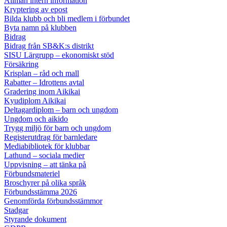
Allmän intern information
Kryptering av epost
Bilda klubb och bli medlem i förbundet
Byta namn på klubben
Bidrag
Bidrag från SB&K:s distrikt
SISU Lärgrupp – ekonomiskt stöd
Försäkring
Krisplan – råd och mall
Rabatter – Idrottens avtal
Gradering inom Aikikai
Kyudiplom Aikikai
Deltagardiplom – barn och ungdom
Ungdom och aikido
Trygg miljö för barn och ungdom
Registerutdrag för barnledare
Mediabibliotek för klubbar
Lathund – sociala medier
Uppvisning – att tänka på
Förbundsmateriel
Broschyrer på olika språk
Förbundsstämma 2026
Genomförda förbundsstämmor
Stadgar
Styrande dokument