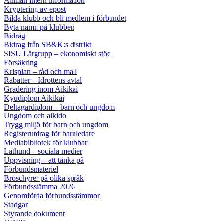
Allmän intern information
Kryptering av epost
Bilda klubb och bli medlem i förbundet
Byta namn på klubben
Bidrag
Bidrag från SB&K:s distrikt
SISU Lärgrupp – ekonomiskt stöd
Försäkring
Krisplan – råd och mall
Rabatter – Idrottens avtal
Gradering inom Aikikai
Kyudiplom Aikikai
Deltagardiplom – barn och ungdom
Ungdom och aikido
Trygg miljö för barn och ungdom
Registerutdrag för barnledare
Mediabibliotek för klubbar
Lathund – sociala medier
Uppvisning – att tänka på
Förbundsmateriel
Broschyrer på olika språk
Förbundsstämma 2026
Genomförda förbundsstämmor
Stadgar
Styrande dokument