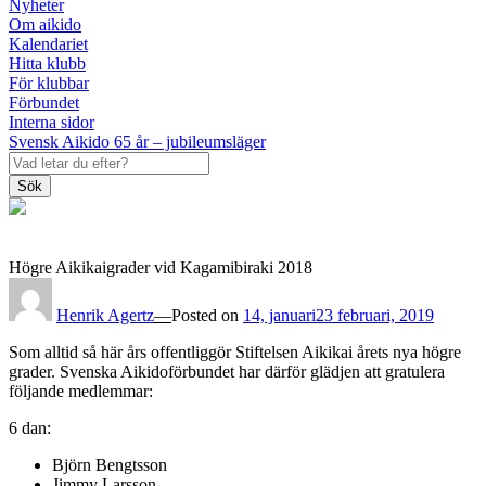
Nyheter
Om aikido
Kalendariet
Hitta klubb
För klubbar
Förbundet
Interna sidor
Svensk Aikido 65 år – jubileumsläger
Sök
Högre Aikikaigrader vid Kagamibiraki 2018
Henrik Agertz
—
Posted on
14, januari
23 februari, 2019
Som alltid så här års offentliggör Stiftelsen Aikikai årets nya högre
grader. Svenska Aikidoförbundet har därför glädjen att gratulera
följande medlemmar:
6 dan:
Björn Bengtsson
Jimmy Larsson