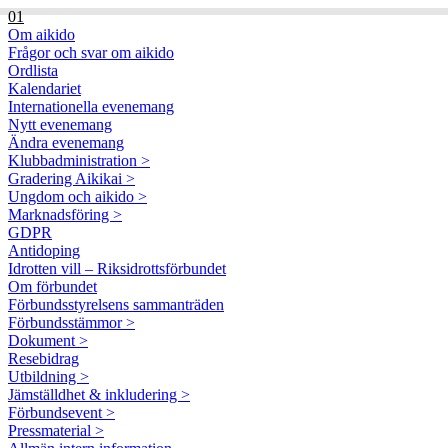
01
Om aikido
Frågor och svar om aikido
Ordlista
Kalendariet
Internationella evenemang
Nytt evenemang
Ändra evenemang
Klubbadministration >
Gradering Aikikai >
Ungdom och aikido >
Marknadsföring >
GDPR
Antidoping
Idrotten vill – Riksidrottsförbundet
Om förbundet
Förbundsstyrelsens sammanträden
Förbundsstämmor >
Dokument >
Resebidrag
Utbildning >
Jämställdhet & inkludering >
Förbundsevent >
Pressmaterial >