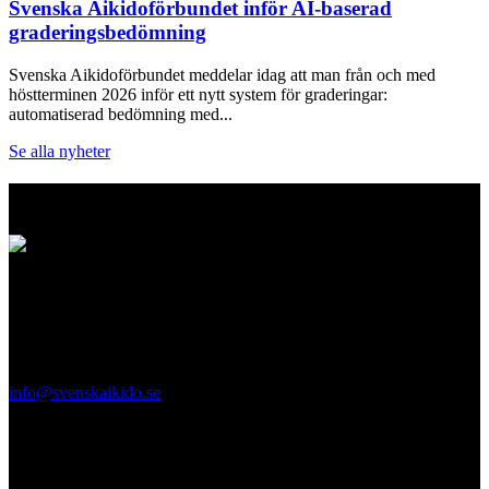
Svenska Aikidoförbundet inför AI-baserad
graderingsbedömning
Svenska Aikidoförbundet meddelar idag att man från och med
höstterminen 2026 inför ett nytt system för graderingar:
automatiserad bedömning med...
Se alla nyheter
Logo
Svenska Aikidoförbundet
Ölandsgatan 42
116 63 Stockholm
info@svenskaikido.se
Tel: 08-714 88 70
Kontaktpersoner