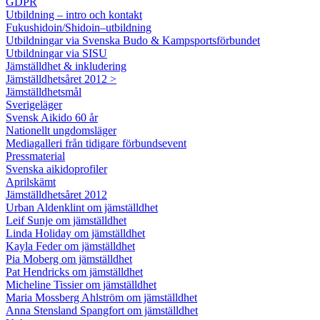
GDPR
Utbildning – intro och kontakt
Fukushidoin/Shidoin–utbildning
Utbildningar via Svenska Budo & Kampsportsförbundet
Utbildningar via SISU
Jämställdhet & inkludering
Jämställdhetsåret 2012 >
Jämställdhetsmål
Sverigeläger
Svensk Aikido 60 år
Nationellt ungdomsläger
Mediagalleri från tidigare förbundsevent
Pressmaterial
Svenska aikidoprofiler
Aprilskämt
Jämställdhetsåret 2012
Urban Aldenklint om jämställdhet
Leif Sunje om jämställdhet
Linda Holiday om jämställdhet
Kayla Feder om jämställdhet
Pia Moberg om jämställdhet
Pat Hendricks om jämställdhet
Micheline Tissier om jämställdhet
Maria Mossberg Ahlström om jämställdhet
Anna Stensland Spangfort om jämställdhet