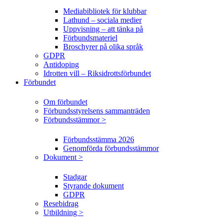
Mediabibliotek för klubbar
Lathund – sociala medier
Uppvisning – att tänka på
Förbundsmateriel
Broschyrer på olika språk
GDPR
Antidoping
Idrotten vill – Riksidrottsförbundet
Förbundet
Om förbundet
Förbundsstyrelsens sammanträden
Förbundsstämmor >
Förbundsstämma 2026
Genomförda förbundsstämmor
Dokument >
Stadgar
Styrande dokument
GDPR
Resebidrag
Utbildning >