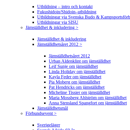
Utbildning – intro och kontakt
Fukushidoin/Shidoin–utbildning
Utbildningar via Svenska Budo & Kampsportsför
Utbildningar via SISU
Jämställdhet & inkludering >
Jämställdhet & inkludering
Jämställdhetsåret 2012 >
Jämställdhetsåret 2012
Urban Aldenklint om jämställdhet
Leif Sunje om jämställdhet
Linda Holiday om jämställdhet
Kayla Feder om jämställdhet
Pia Moberg om jämställdhet
Pat Hendricks om jämställdhet
Micheline Tissier om jämställdhet
Maria Mossberg Ahlström om jämställdhet
Anna Stensland Spangfort om jämställdhet
Jämställdhetsmål
Förbundsevent >
Sverigeläger