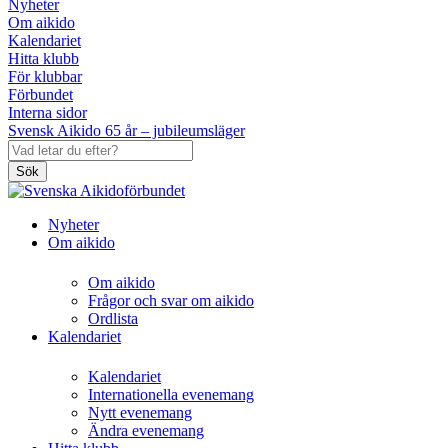
Nyheter
Om aikido
Kalendariet
Hitta klubb
För klubbar
Förbundet
Interna sidor
Svensk Aikido 65 år – jubileumsläger
Sök
Nyheter
Om aikido
Om aikido
Frågor och svar om aikido
Ordlista
Kalendariet
Kalendariet
Internationella evenemang
Nytt evenemang
Ändra evenemang