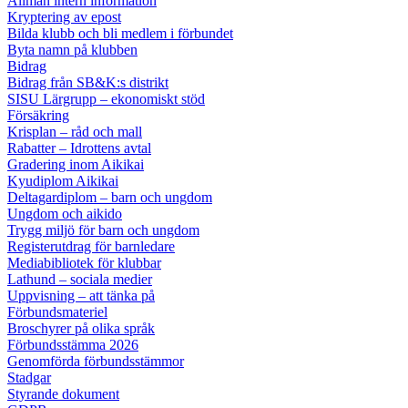
Allmän intern information
Kryptering av epost
Bilda klubb och bli medlem i förbundet
Byta namn på klubben
Bidrag
Bidrag från SB&K:s distrikt
SISU Lärgrupp – ekonomiskt stöd
Försäkring
Krisplan – råd och mall
Rabatter – Idrottens avtal
Gradering inom Aikikai
Kyudiplom Aikikai
Deltagardiplom – barn och ungdom
Ungdom och aikido
Trygg miljö för barn och ungdom
Registerutdrag för barnledare
Mediabibliotek för klubbar
Lathund – sociala medier
Uppvisning – att tänka på
Förbundsmateriel
Broschyrer på olika språk
Förbundsstämma 2026
Genomförda förbundsstämmor
Stadgar
Styrande dokument