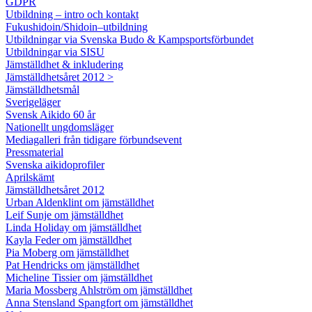
GDPR
Utbildning – intro och kontakt
Fukushidoin/Shidoin–utbildning
Utbildningar via Svenska Budo & Kampsportsförbundet
Utbildningar via SISU
Jämställdhet & inkludering
Jämställdhetsåret 2012 >
Jämställdhetsmål
Sverigeläger
Svensk Aikido 60 år
Nationellt ungdomsläger
Mediagalleri från tidigare förbundsevent
Pressmaterial
Svenska aikidoprofiler
Aprilskämt
Jämställdhetsåret 2012
Urban Aldenklint om jämställdhet
Leif Sunje om jämställdhet
Linda Holiday om jämställdhet
Kayla Feder om jämställdhet
Pia Moberg om jämställdhet
Pat Hendricks om jämställdhet
Micheline Tissier om jämställdhet
Maria Mossberg Ahlström om jämställdhet
Anna Stensland Spangfort om jämställdhet