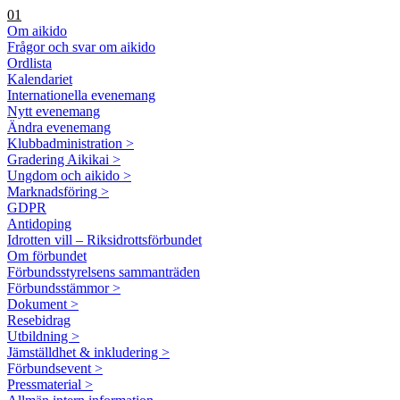
01
Om aikido
Frågor och svar om aikido
Ordlista
Kalendariet
Internationella evenemang
Nytt evenemang
Ändra evenemang
Klubbadministration >
Gradering Aikikai >
Ungdom och aikido >
Marknadsföring >
GDPR
Antidoping
Idrotten vill – Riksidrottsförbundet
Om förbundet
Förbundsstyrelsens sammanträden
Förbundsstämmor >
Dokument >
Resebidrag
Utbildning >
Jämställdhet & inkludering >
Förbundsevent >
Pressmaterial >