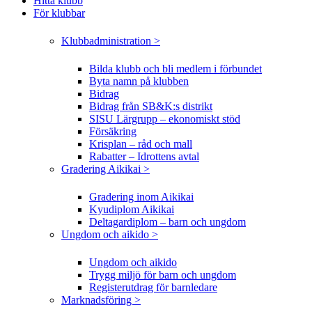
Hitta klubb
För klubbar
Klubbadministration >
Bilda klubb och bli medlem i förbundet
Byta namn på klubben
Bidrag
Bidrag från SB&K:s distrikt
SISU Lärgrupp – ekonomiskt stöd
Försäkring
Krisplan – råd och mall
Rabatter – Idrottens avtal
Gradering Aikikai >
Gradering inom Aikikai
Kyudiplom Aikikai
Deltagardiplom – barn och ungdom
Ungdom och aikido >
Ungdom och aikido
Trygg miljö för barn och ungdom
Registerutdrag för barnledare
Marknadsföring >