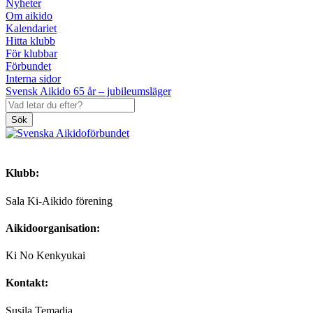
Nyheter
Om aikido
Kalendariet
Hitta klubb
För klubbar
Förbundet
Interna sidor
Svensk Aikido 65 år – jubileumsläger
Sök
Klubb:
Sala Ki-Aikido förening
Aikidoorganisation:
Ki No Kenkyukai
Kontakt:
Susila Temadja