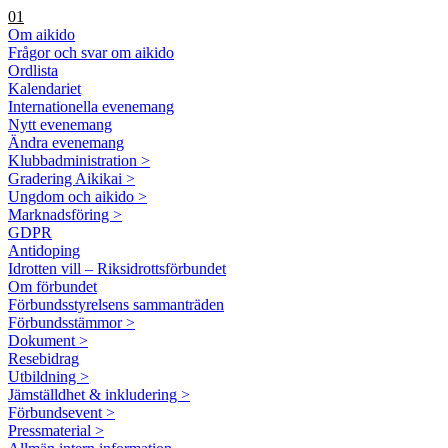
01
Om aikido
Frågor och svar om aikido
Ordlista
Kalendariet
Internationella evenemang
Nytt evenemang
Ändra evenemang
Klubbadministration >
Gradering Aikikai >
Ungdom och aikido >
Marknadsföring >
GDPR
Antidoping
Idrotten vill – Riksidrottsförbundet
Om förbundet
Förbundsstyrelsens sammanträden
Förbundsstämmor >
Dokument >
Resebidrag
Utbildning >
Jämställdhet & inkludering >
Förbundsevent >
Pressmaterial >