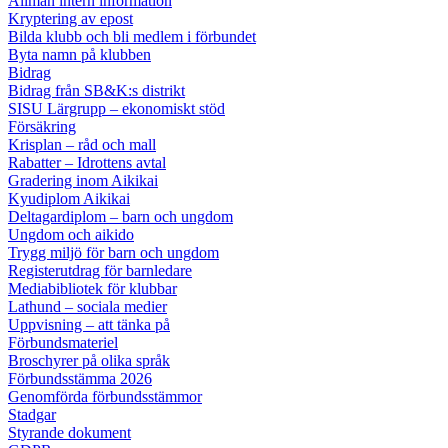
Allmän intern information
Kryptering av epost
Bilda klubb och bli medlem i förbundet
Byta namn på klubben
Bidrag
Bidrag från SB&K:s distrikt
SISU Lärgrupp – ekonomiskt stöd
Försäkring
Krisplan – råd och mall
Rabatter – Idrottens avtal
Gradering inom Aikikai
Kyudiplom Aikikai
Deltagardiplom – barn och ungdom
Ungdom och aikido
Trygg miljö för barn och ungdom
Registerutdrag för barnledare
Mediabibliotek för klubbar
Lathund – sociala medier
Uppvisning – att tänka på
Förbundsmateriel
Broschyrer på olika språk
Förbundsstämma 2026
Genomförda förbundsstämmor
Stadgar
Styrande dokument