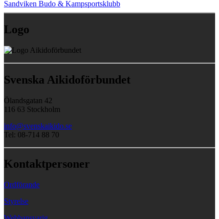
Sandviken Budo & Kampsportsklubb
Logo
Svenska Aikidoförbundet
Ölandsgatan 42
116 63 Stockholm
info@svenskaikido.se
Tel: 08-714 88 70
Kontaktpersoner
Ordförande
Styrelse
Webbansvarig