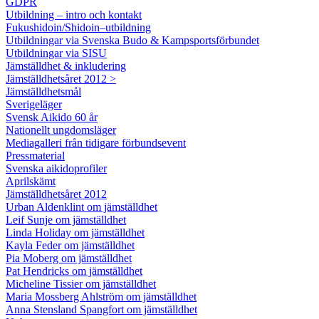
GDPR
Utbildning – intro och kontakt
Fukushidoin/Shidoin–utbildning
Utbildningar via Svenska Budo & Kampsportsförbundet
Utbildningar via SISU
Jämställdhet & inkludering
Jämställdhetsåret 2012 >
Jämställdhetsmål
Sverigeläger
Svensk Aikido 60 år
Nationellt ungdomsläger
Mediagalleri från tidigare förbundsevent
Pressmaterial
Svenska aikidoprofiler
Aprilskämt
Jämställdhetsåret 2012
Urban Aldenklint om jämställdhet
Leif Sunje om jämställdhet
Linda Holiday om jämställdhet
Kayla Feder om jämställdhet
Pia Moberg om jämställdhet
Pat Hendricks om jämställdhet
Micheline Tissier om jämställdhet
Maria Mossberg Ahlström om jämställdhet
Anna Stensland Spangfort om jämställdhet