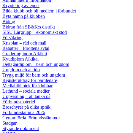
Allmän intern information
Kryptering av epost
Bilda klubb och bli medlem i förbundet
Byta namn på klubben
Bidrag
Bidrag från SB&K:s distrikt
SISU Lärgrupp – ekonomiskt stöd
Försäkring
Krisplan – råd och mall
Rabatter – Idrottens avtal
Gradering inom Aikikai
Kyudiplom Aikikai
Deltagardiplom – barn och ungdom
Ungdom och aikido
Trygg miljö för barn och ungdom
Registerutdrag för barnledare
Mediabibliotek för klubbar
Lathund – sociala medier
Uppvisning – att tänka på
Förbundsmateriel
Broschyrer på olika språk
Förbundsstämma 2026
Genomförda förbundsstämmor
Stadgar
Styrande dokument