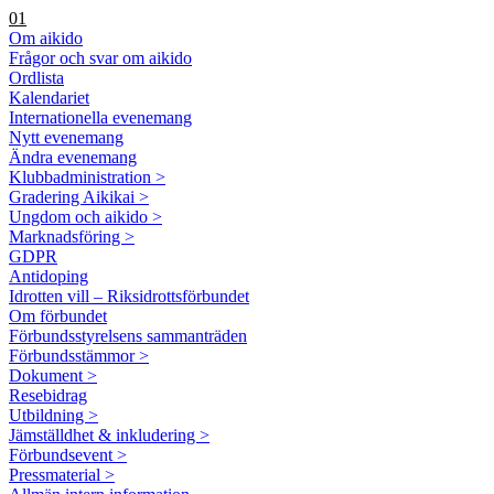
01
Om aikido
Frågor och svar om aikido
Ordlista
Kalendariet
Internationella evenemang
Nytt evenemang
Ändra evenemang
Klubbadministration >
Gradering Aikikai >
Ungdom och aikido >
Marknadsföring >
GDPR
Antidoping
Idrotten vill – Riksidrottsförbundet
Om förbundet
Förbundsstyrelsens sammanträden
Förbundsstämmor >
Dokument >
Resebidrag
Utbildning >
Jämställdhet & inkludering >
Förbundsevent >
Pressmaterial >