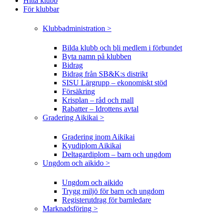
Hitta klubb
För klubbar
Klubbadministration >
Bilda klubb och bli medlem i förbundet
Byta namn på klubben
Bidrag
Bidrag från SB&K:s distrikt
SISU Lärgrupp – ekonomiskt stöd
Försäkring
Krisplan – råd och mall
Rabatter – Idrottens avtal
Gradering Aikikai >
Gradering inom Aikikai
Kyudiplom Aikikai
Deltagardiplom – barn och ungdom
Ungdom och aikido >
Ungdom och aikido
Trygg miljö för barn och ungdom
Registerutdrag för barnledare
Marknadsföring >