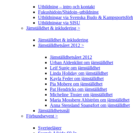
Utbildning – intro och kontakt
Fukushidoin/Shidoin–utbildning
Utbildningar via Svenska Budo & Kampsportsför
Utbildningar via SISU
Jämställdhet & inkludering >
Jämställdhet & inkludering
Jämställdhetsåret 2012 >
Jämställdhetsåret 2012
Urban Aldenklint om jämställdhet
Leif Sunje om jämställdhet
Linda Holiday om jämställdhet
Kayla Feder om jämställdhet
Pia Moberg om jämställdhet
Pat Hendricks om jämställdhet
Micheline Tissier om jämställdhet
Maria Mossberg Ahlström om jämställdhet
Anna Stensland Spangfort om jämställdhet
Jämställdhetsmål
Förbundsevent >
Sverigeläger