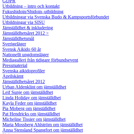
GDPR
Utbildning – intro och kontakt
Fukushidoin/Shidoin–utbildning
Utbildningar via Svenska Budo & Kampsportsförbundet
Utbildningar via SISU
Jämställdhet & inkludering
Jämställdhetsåret 2012 >
Jämställdhetsmål
Sverigeläger
Svensk Aikido 60 år
Nationellt ungdomsläger
Mediagalleri från tidigare förbundsevent
Pressmaterial
Svenska aikidoprofiler
Aprilskämt
Jämställdhetsåret 2012
Urban Aldenklint om jämställdhet
Leif Sunje om jämställdhet
Linda Holiday om jämställdhet
Kayla Feder om jämställdhet
Pia Moberg om jämställdhet
Pat Hendricks om jämställdhet
Micheline Tissier om jämställdhet
Maria Mossberg Ahlström om jämställdhet
Anna Stensland Spangfort om jämställdhet