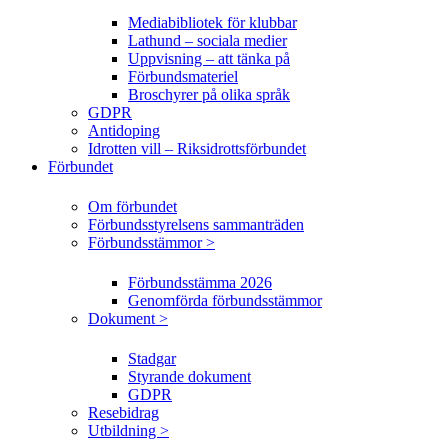
Mediabibliotek för klubbar
Lathund – sociala medier
Uppvisning – att tänka på
Förbundsmateriel
Broschyrer på olika språk
GDPR
Antidoping
Idrotten vill – Riksidrottsförbundet
Förbundet
Om förbundet
Förbundsstyrelsens sammanträden
Förbundsstämmor >
Förbundsstämma 2026
Genomförda förbundsstämmor
Dokument >
Stadgar
Styrande dokument
GDPR
Resebidrag
Utbildning >