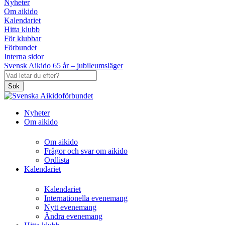
Nyheter
Om aikido
Kalendariet
Hitta klubb
För klubbar
Förbundet
Interna sidor
Svensk Aikido 65 år – jubileumsläger
Sök
Nyheter
Om aikido
Om aikido
Frågor och svar om aikido
Ordlista
Kalendariet
Kalendariet
Internationella evenemang
Nytt evenemang
Ändra evenemang