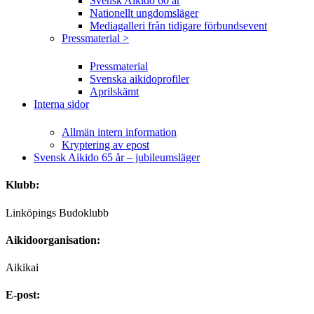
Svensk Aikido 60 år
Nationellt ungdomsläger
Mediagalleri från tidigare förbundsevent
Pressmaterial >
Pressmaterial
Svenska aikidoprofiler
Aprilskämt
Interna sidor
Allmän intern information
Kryptering av epost
Svensk Aikido 65 år – jubileumsläger
Klubb:
Linköpings Budoklubb
Aikidoorganisation:
Aikikai
E-post: