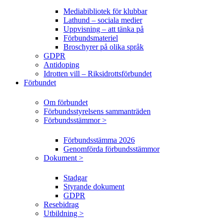
Mediabibliotek för klubbar
Lathund – sociala medier
Uppvisning – att tänka på
Förbundsmateriel
Broschyrer på olika språk
GDPR
Antidoping
Idrotten vill – Riksidrottsförbundet
Förbundet
Om förbundet
Förbundsstyrelsens sammanträden
Förbundsstämmor >
Förbundsstämma 2026
Genomförda förbundsstämmor
Dokument >
Stadgar
Styrande dokument
GDPR
Resebidrag
Utbildning >