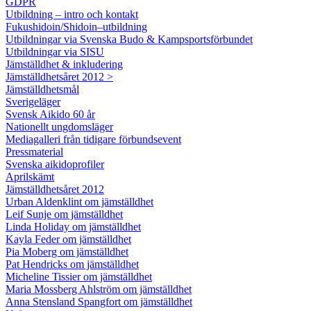
GDPR
Utbildning – intro och kontakt
Fukushidoin/Shidoin–utbildning
Utbildningar via Svenska Budo & Kampsportsförbundet
Utbildningar via SISU
Jämställdhet & inkludering
Jämställdhetsåret 2012 >
Jämställdhetsmål
Sverigeläger
Svensk Aikido 60 år
Nationellt ungdomsläger
Mediagalleri från tidigare förbundsevent
Pressmaterial
Svenska aikidoprofiler
Aprilskämt
Jämställdhetsåret 2012
Urban Aldenklint om jämställdhet
Leif Sunje om jämställdhet
Linda Holiday om jämställdhet
Kayla Feder om jämställdhet
Pia Moberg om jämställdhet
Pat Hendricks om jämställdhet
Micheline Tissier om jämställdhet
Maria Mossberg Ahlström om jämställdhet
Anna Stensland Spangfort om jämställdhet