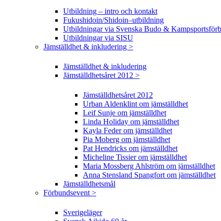
Utbildning – intro och kontakt
Fukushidoin/Shidoin–utbildning
Utbildningar via Svenska Budo & Kampsportsför
Utbildningar via SISU
Jämställdhet & inkludering >
Jämställdhet & inkludering
Jämställdhetsåret 2012 >
Jämställdhetsåret 2012
Urban Aldenklint om jämställdhet
Leif Sunje om jämställdhet
Linda Holiday om jämställdhet
Kayla Feder om jämställdhet
Pia Moberg om jämställdhet
Pat Hendricks om jämställdhet
Micheline Tissier om jämställdhet
Maria Mossberg Ahlström om jämställdhet
Anna Stensland Spangfort om jämställdhet
Jämställdhetsmål
Förbundsevent >
Sverigeläger