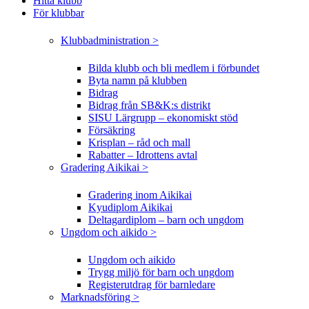
Hitta klubb
För klubbar
Klubbadministration >
Bilda klubb och bli medlem i förbundet
Byta namn på klubben
Bidrag
Bidrag från SB&K:s distrikt
SISU Lärgrupp – ekonomiskt stöd
Försäkring
Krisplan – råd och mall
Rabatter – Idrottens avtal
Gradering Aikikai >
Gradering inom Aikikai
Kyudiplom Aikikai
Deltagardiplom – barn och ungdom
Ungdom och aikido >
Ungdom och aikido
Trygg miljö för barn och ungdom
Registerutdrag för barnledare
Marknadsföring >