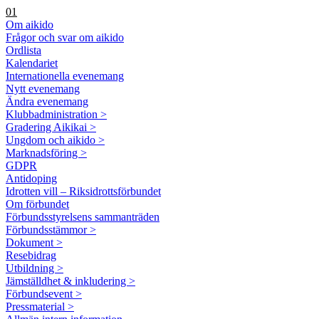
01
Om aikido
Frågor och svar om aikido
Ordlista
Kalendariet
Internationella evenemang
Nytt evenemang
Ändra evenemang
Klubbadministration >
Gradering Aikikai >
Ungdom och aikido >
Marknadsföring >
GDPR
Antidoping
Idrotten vill – Riksidrottsförbundet
Om förbundet
Förbundsstyrelsens sammanträden
Förbundsstämmor >
Dokument >
Resebidrag
Utbildning >
Jämställdhet & inkludering >
Förbundsevent >
Pressmaterial >