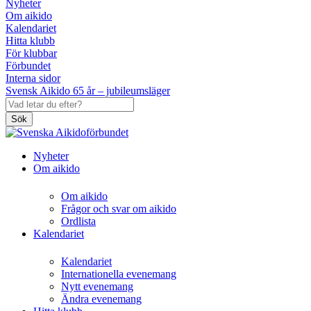
Nyheter
Om aikido
Kalendariet
Hitta klubb
För klubbar
Förbundet
Interna sidor
Svensk Aikido 65 år – jubileumsläger
Sök
Nyheter
Om aikido
Om aikido
Frågor och svar om aikido
Ordlista
Kalendariet
Kalendariet
Internationella evenemang
Nytt evenemang
Ändra evenemang