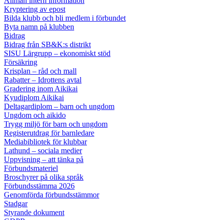
Allmän intern information
Kryptering av epost
Bilda klubb och bli medlem i förbundet
Byta namn på klubben
Bidrag
Bidrag från SB&K:s distrikt
SISU Lärgrupp – ekonomiskt stöd
Försäkring
Krisplan – råd och mall
Rabatter – Idrottens avtal
Gradering inom Aikikai
Kyudiplom Aikikai
Deltagardiplom – barn och ungdom
Ungdom och aikido
Trygg miljö för barn och ungdom
Registerutdrag för barnledare
Mediabibliotek för klubbar
Lathund – sociala medier
Uppvisning – att tänka på
Förbundsmateriel
Broschyrer på olika språk
Förbundsstämma 2026
Genomförda förbundsstämmor
Stadgar
Styrande dokument