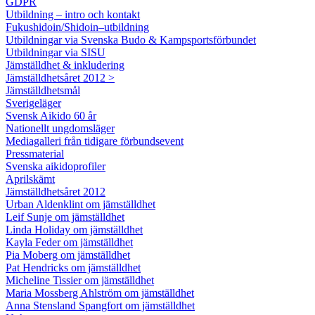
GDPR
Utbildning – intro och kontakt
Fukushidoin/Shidoin–utbildning
Utbildningar via Svenska Budo & Kampsportsförbundet
Utbildningar via SISU
Jämställdhet & inkludering
Jämställdhetsåret 2012 >
Jämställdhetsmål
Sverigeläger
Svensk Aikido 60 år
Nationellt ungdomsläger
Mediagalleri från tidigare förbundsevent
Pressmaterial
Svenska aikidoprofiler
Aprilskämt
Jämställdhetsåret 2012
Urban Aldenklint om jämställdhet
Leif Sunje om jämställdhet
Linda Holiday om jämställdhet
Kayla Feder om jämställdhet
Pia Moberg om jämställdhet
Pat Hendricks om jämställdhet
Micheline Tissier om jämställdhet
Maria Mossberg Ahlström om jämställdhet
Anna Stensland Spangfort om jämställdhet