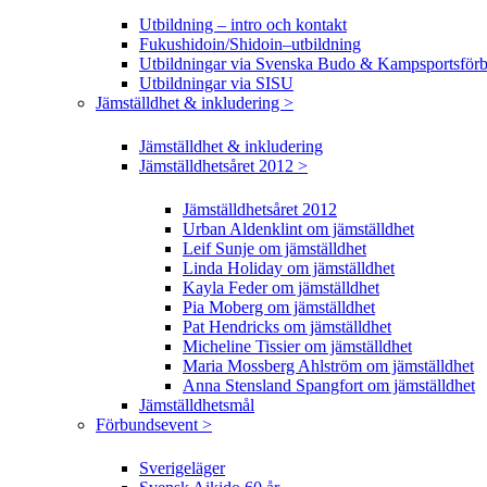
Utbildning – intro och kontakt
Fukushidoin/Shidoin–utbildning
Utbildningar via Svenska Budo & Kampsportsför
Utbildningar via SISU
Jämställdhet & inkludering >
Jämställdhet & inkludering
Jämställdhetsåret 2012 >
Jämställdhetsåret 2012
Urban Aldenklint om jämställdhet
Leif Sunje om jämställdhet
Linda Holiday om jämställdhet
Kayla Feder om jämställdhet
Pia Moberg om jämställdhet
Pat Hendricks om jämställdhet
Micheline Tissier om jämställdhet
Maria Mossberg Ahlström om jämställdhet
Anna Stensland Spangfort om jämställdhet
Jämställdhetsmål
Förbundsevent >
Sverigeläger