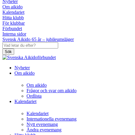
Nyheter
Om aikido
Kalendariet
Hitta klubb
För klubbar
Förbundet
Interna sidor
Svensk Aikido 65 år – jubileumsläger
Sök
Nyheter
Om aikido
Om aikido
Frågor och svar om aikido
Ordlista
Kalendariet
Kalendariet
Internationella evenemang
Nytt evenemang
Ändra evenemang