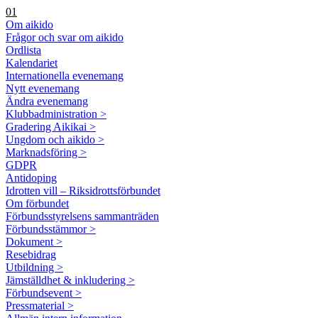
01
Om aikido
Frågor och svar om aikido
Ordlista
Kalendariet
Internationella evenemang
Nytt evenemang
Ändra evenemang
Klubbadministration >
Gradering Aikikai >
Ungdom och aikido >
Marknadsföring >
GDPR
Antidoping
Idrotten vill – Riksidrottsförbundet
Om förbundet
Förbundsstyrelsens sammanträden
Förbundsstämmor >
Dokument >
Resebidrag
Utbildning >
Jämställdhet & inkludering >
Förbundsevent >
Pressmaterial >