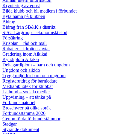
Allmän intern information
Kryptering av epost
Bilda klubb och bli medlem i förbundet
Byta namn på klubben
Bidrag
Bidrag från SB&K:s distrikt
SISU Lärgrupp – ekonomiskt stöd
Försäkring
Krisplan – råd och mall
Rabatter – Idrottens avtal
Gradering inom Aikikai
Kyudiplom Aikikai
Deltagardiplom – barn och ungdom
Ungdom och aikido
Trygg miljö för barn och ungdom
Registerutdrag för barnledare
Mediabibliotek för klubbar
Lathund – sociala medier
Uppvisning – att tänka på
Förbundsmateriel
Broschyrer på olika språk
Förbundsstämma 2026
Genomförda förbundsstämmor
Stadgar
Styrande dokument