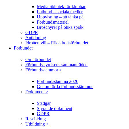
Mediabibliotek för klubbar
Lathund – sociala medier
Uppvisning – att tänka på
Förbundsmateriel
Broschyrer på olika språk
GDPR
Antidoping
Idrotten vill – Riksidrottsförbundet
Förbundet
Om förbundet
Förbundsstyrelsens sammanträden
Förbundsstämmor >
Förbundsstämma 2026
Genomförda förbundsstämmor
Dokument >
Stadgar
Styrande dokument
GDPR
Resebidrag
Utbildning >