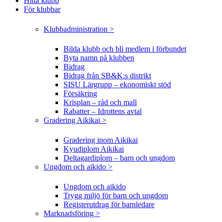
Hitta klubb
För klubbar
Klubbadministration >
Bilda klubb och bli medlem i förbundet
Byta namn på klubben
Bidrag
Bidrag från SB&K:s distrikt
SISU Lärgrupp – ekonomiskt stöd
Försäkring
Krisplan – råd och mall
Rabatter – Idrottens avtal
Gradering Aikikai >
Gradering inom Aikikai
Kyudiplom Aikikai
Deltagardiplom – barn och ungdom
Ungdom och aikido >
Ungdom och aikido
Trygg miljö för barn och ungdom
Registerutdrag för barnledare
Marknadsföring >