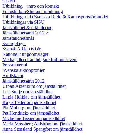
GDPR
Utbildning – intro och kontakt
Fukushidoin/Shidoin–utbildning
Utbildningar via Svenska Budo & Kampsportsförbundet
Utbildningar via SISU
Jämställdhet & inkludering
Jämställdhetsåret 2012 >
Jämställdhetsmål
Sverigeläger
Svensk Aikido 60 år
Nationellt ungdomsläger
Mediagalleri från tidigare förbundsevent
Pressmaterial
Svenska aikidoprofiler
Aprilskämt
Jämställdhetsåret 2012
Urban Aldenklint om jämställdhet
Leif Sunje om jämställdhet
Linda Holiday om jämställdhet
Kayla Feder om jämställdhet
Pia Moberg om jämställdhet
Pat Hendricks om jämställdhet
Micheline Tissier om jämställdhet
Maria Mossberg Ahlström om jämställdhet
Anna Stensland Spangfort om jämställdhet