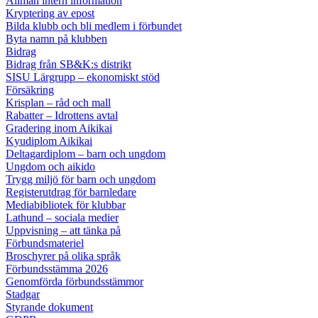
Allmän intern information
Kryptering av epost
Bilda klubb och bli medlem i förbundet
Byta namn på klubben
Bidrag
Bidrag från SB&K:s distrikt
SISU Lärgrupp – ekonomiskt stöd
Försäkring
Krisplan – råd och mall
Rabatter – Idrottens avtal
Gradering inom Aikikai
Kyudiplom Aikikai
Deltagardiplom – barn och ungdom
Ungdom och aikido
Trygg miljö för barn och ungdom
Registerutdrag för barnledare
Mediabibliotek för klubbar
Lathund – sociala medier
Uppvisning – att tänka på
Förbundsmateriel
Broschyrer på olika språk
Förbundsstämma 2026
Genomförda förbundsstämmor
Stadgar
Styrande dokument