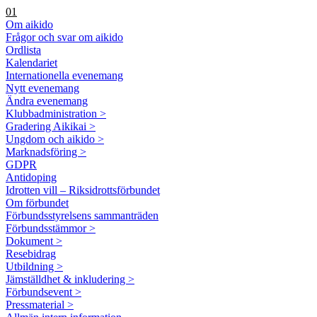
01
Om aikido
Frågor och svar om aikido
Ordlista
Kalendariet
Internationella evenemang
Nytt evenemang
Ändra evenemang
Klubbadministration >
Gradering Aikikai >
Ungdom och aikido >
Marknadsföring >
GDPR
Antidoping
Idrotten vill – Riksidrottsförbundet
Om förbundet
Förbundsstyrelsens sammanträden
Förbundsstämmor >
Dokument >
Resebidrag
Utbildning >
Jämställdhet & inkludering >
Förbundsevent >
Pressmaterial >