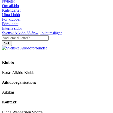
Nyheter
Om aikido
Kalendariet
Hitta klubb
För klubbar
Förbundet
Interna sidor
Svensk Aikido 65 år – jubileumsläger
Sök
Klubb:
Borås Aikido Klubb
Aikidoorganisation:
Aikikai
Kontakt:
Linda Wennersten Sporre