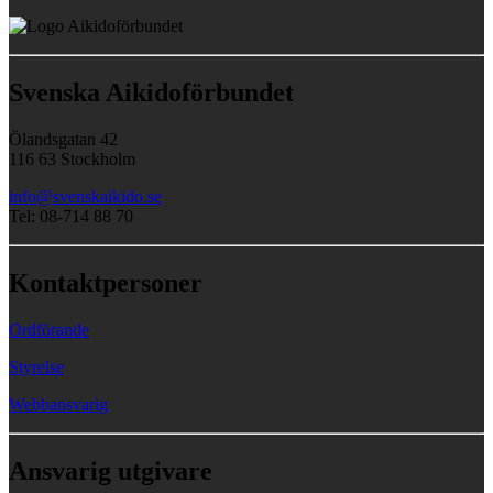
Svenska Aikidoförbundet
Ölandsgatan 42
116 63 Stockholm
info@svenskaikido.se
Tel: 08-714 88 70
Kontaktpersoner
Ordförande
Styrelse
Webbansvarig
Ansvarig utgivare