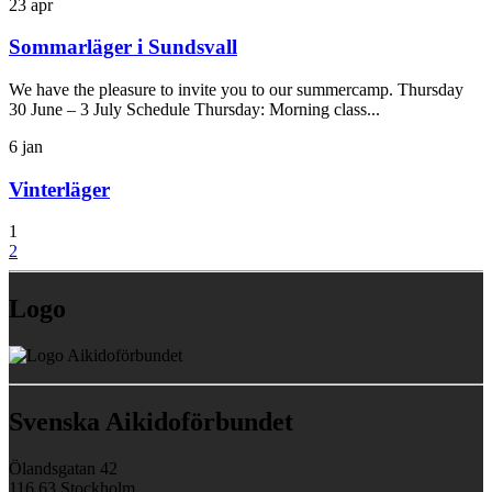
23
apr
Sommarläger i Sundsvall
We have the pleasure to invite you to our summercamp. Thursday
30 June – 3 July Schedule Thursday: Morning class...
6
jan
Vinterläger
1
2
Logo
Svenska Aikidoförbundet
Ölandsgatan 42
116 63 Stockholm