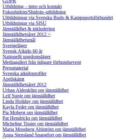
GDPR
Utbildning – intro och kontakt
Fukushidoin/Shidoin–utbildning
Utbildningar via Svenska Budo & Kampsportsförbundet
Utbildningar via SISU
Jämställdhet & inkludering
Jämställdhetsåret 2012 >
Jämställdhetsmål
Sverigeläger
Svensk Aikido 60 år
Nationellt ungdomsläger
Mediagalleri från tidigare förbundsevent
Pressmaterial
Svenska aikidoprofiler
Aprilskämt
Jämställdhetsåret 2012
Urban Aldenklint om jämställdhet
Leif Sunje om jämställdhet
Linda Holiday om jämställdhet
Kayla Feder om jämställdhet
Pia Moberg om jämställdhet
Pat Hendricks om jämställdhet
Micheline Tissier om jämställdhet
Maria Mossberg Ahlström om jämställdhet
Anna Stensland Spangfort om jämställdhet