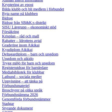
Allmän intern information
Kryptering av epost
Bilda klubb och bli medlem i förbundet
Byta namn på klubben
Bidrag
Bidrag från SB&K:s distrikt
SISU Lärgrupp – ekonomiskt stöd
Försäkring
Krisplan – råd och mall
Rabatter – Idrottens avtal
Gradering inom Aikikai
Kyudiplom Aikikai
Deltagardiplom – barn och ungdom
Ungdom och aikido
Trygg miljö för barn och ungdom
Registerutdrag för barnledare
Mediabibliotek för klubbar
Lathund – sociala medier
Uppvisning – att tänka på
Förbundsmateriel
Broschyrer på olika språk
Förbundsstämma 2026
Genomförda förbundsstämmor
Stadgar
Styrande dokument