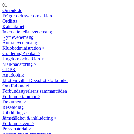
01
Om aikido
Frågor och svar om aikido
Ordlista
Kalendariet
Internationella evenemang
Nytt evenemang
Ändra evenemang
Klubbadministration >
Gradering Aikikai >
Ungdom och aikido >
Marknadsföring >
GDPR
Antidoping
Idrotten vill – Riksidrottsförbundet
Om förbundet
Förbundsstyrelsens sammanträden
Förbundsstämmor >
Dokument >
Resebidrag
Utbildning >
Jämställdhet & inkludering >
Förbundsevent >
Pressmaterial >