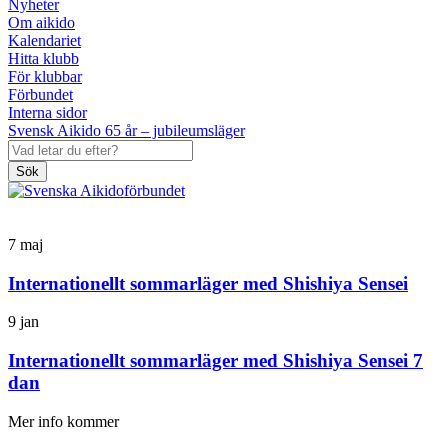
Nyheter
Om aikido
Kalendariet
Hitta klubb
För klubbar
Förbundet
Interna sidor
Svensk Aikido 65 år – jubileumsläger
Sök
7
maj
Internationellt sommarläger med Shishiya Sensei
9
jan
Internationellt sommarläger med Shishiya Sensei 7
dan
Mer info kommer