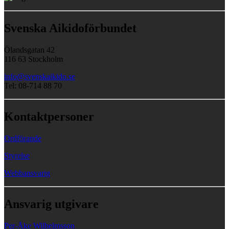
Svenska Aikidoförbundet
Ölandsgatan 42
116 63 Stockholm
info@svenskaikido.se
Tel: 08-714 88 70
Kontaktpersoner
Ordförande
Styrelse
Webbansvarig
Ansvarig utgivare
Per-Åke Wilhelmsson