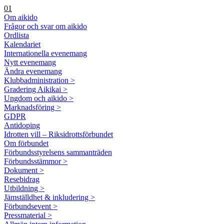
01
Om aikido
Frågor och svar om aikido
Ordlista
Kalendariet
Internationella evenemang
Nytt evenemang
Ändra evenemang
Klubbadministration >
Gradering Aikikai >
Ungdom och aikido >
Marknadsföring >
GDPR
Antidoping
Idrotten vill – Riksidrottsförbundet
Om förbundet
Förbundsstyrelsens sammanträden
Förbundsstämmor >
Dokument >
Resebidrag
Utbildning >
Jämställdhet & inkludering >
Förbundsevent >
Pressmaterial >