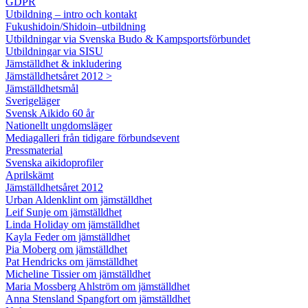
GDPR
Utbildning – intro och kontakt
Fukushidoin/Shidoin–utbildning
Utbildningar via Svenska Budo & Kampsportsförbundet
Utbildningar via SISU
Jämställdhet & inkludering
Jämställdhetsåret 2012 >
Jämställdhetsmål
Sverigeläger
Svensk Aikido 60 år
Nationellt ungdomsläger
Mediagalleri från tidigare förbundsevent
Pressmaterial
Svenska aikidoprofiler
Aprilskämt
Jämställdhetsåret 2012
Urban Aldenklint om jämställdhet
Leif Sunje om jämställdhet
Linda Holiday om jämställdhet
Kayla Feder om jämställdhet
Pia Moberg om jämställdhet
Pat Hendricks om jämställdhet
Micheline Tissier om jämställdhet
Maria Mossberg Ahlström om jämställdhet
Anna Stensland Spangfort om jämställdhet