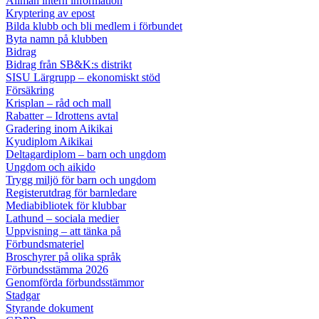
Allmän intern information
Kryptering av epost
Bilda klubb och bli medlem i förbundet
Byta namn på klubben
Bidrag
Bidrag från SB&K:s distrikt
SISU Lärgrupp – ekonomiskt stöd
Försäkring
Krisplan – råd och mall
Rabatter – Idrottens avtal
Gradering inom Aikikai
Kyudiplom Aikikai
Deltagardiplom – barn och ungdom
Ungdom och aikido
Trygg miljö för barn och ungdom
Registerutdrag för barnledare
Mediabibliotek för klubbar
Lathund – sociala medier
Uppvisning – att tänka på
Förbundsmateriel
Broschyrer på olika språk
Förbundsstämma 2026
Genomförda förbundsstämmor
Stadgar
Styrande dokument