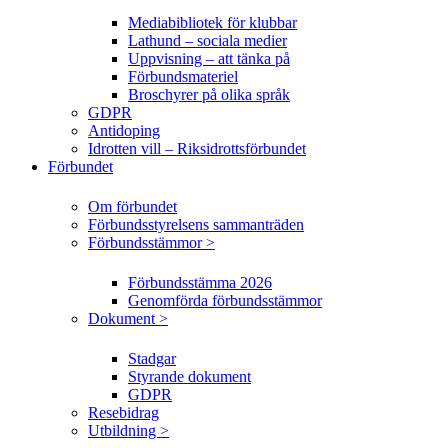
Mediabibliotek för klubbar
Lathund – sociala medier
Uppvisning – att tänka på
Förbundsmateriel
Broschyrer på olika språk
GDPR
Antidoping
Idrotten vill – Riksidrottsförbundet
Förbundet
Om förbundet
Förbundsstyrelsens sammanträden
Förbundsstämmor >
Förbundsstämma 2026
Genomförda förbundsstämmor
Dokument >
Stadgar
Styrande dokument
GDPR
Resebidrag
Utbildning >