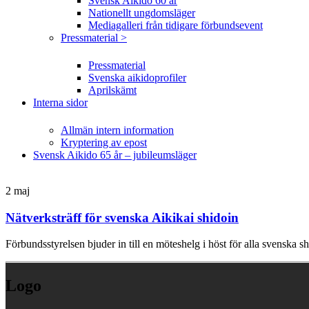
Svensk Aikido 60 år
Nationellt ungdomsläger
Mediagalleri från tidigare förbundsevent
Pressmaterial >
Pressmaterial
Svenska aikidoprofiler
Aprilskämt
Interna sidor
Allmän intern information
Kryptering av epost
Svensk Aikido 65 år – jubileumsläger
2
maj
Nätverksträff för svenska Aikikai shidoin
Förbundsstyrelsen bjuder in till en möteshelg i höst för alla svenska 
Logo