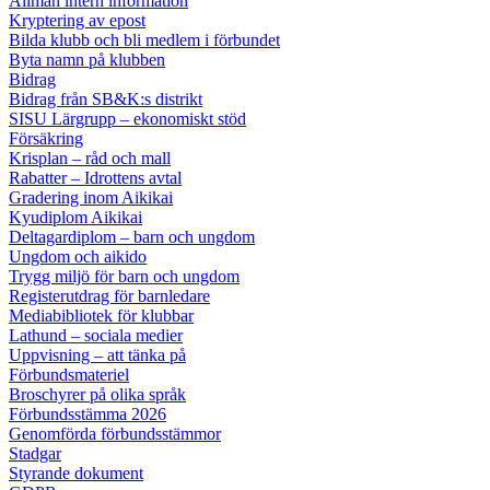
Allmän intern information
Kryptering av epost
Bilda klubb och bli medlem i förbundet
Byta namn på klubben
Bidrag
Bidrag från SB&K:s distrikt
SISU Lärgrupp – ekonomiskt stöd
Försäkring
Krisplan – råd och mall
Rabatter – Idrottens avtal
Gradering inom Aikikai
Kyudiplom Aikikai
Deltagardiplom – barn och ungdom
Ungdom och aikido
Trygg miljö för barn och ungdom
Registerutdrag för barnledare
Mediabibliotek för klubbar
Lathund – sociala medier
Uppvisning – att tänka på
Förbundsmateriel
Broschyrer på olika språk
Förbundsstämma 2026
Genomförda förbundsstämmor
Stadgar
Styrande dokument