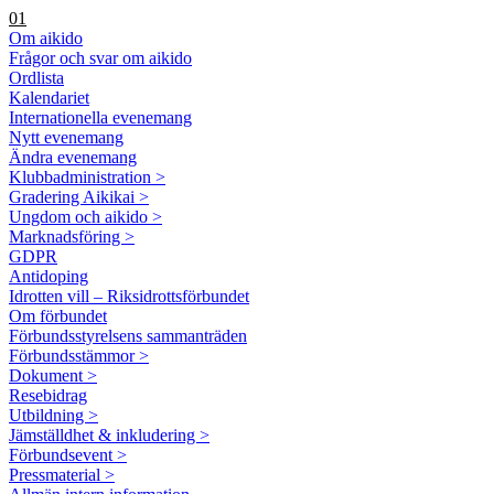
01
Om aikido
Frågor och svar om aikido
Ordlista
Kalendariet
Internationella evenemang
Nytt evenemang
Ändra evenemang
Klubbadministration >
Gradering Aikikai >
Ungdom och aikido >
Marknadsföring >
GDPR
Antidoping
Idrotten vill – Riksidrottsförbundet
Om förbundet
Förbundsstyrelsens sammanträden
Förbundsstämmor >
Dokument >
Resebidrag
Utbildning >
Jämställdhet & inkludering >
Förbundsevent >
Pressmaterial >