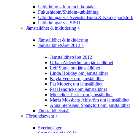
Utbildning – intro och kontakt
Fukushidoin/Shidoin–utbildning
Utbildningar via Svenska Budo & Kampsportsför
Utbildningar via SISU
Jämställdhet & inkludering >
Jämställdhet & inkludering
Jämställdhetsåret 2012 >
Jämställdhetsåret 2012
Urban Aldenklint om jämställdhet
Leif Sunje om jämställdhet
Linda Holiday om jämställdhet
Kayla Feder om jämställdhet
Pia Moberg om jämställdhet
Pat Hendricks om jämställdhet
Micheline Tissier om jämställdhet
Maria Mossberg Ahlström om jämställdhet
Anna Stensland Spangfort om jämställdhet
Jämställdhetsmål
Förbundsevent >
Sverigeläger