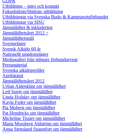
GDPR
Utbildning – intro och kontakt
Fukushidoin/Shidoin–utbildning
Utbildningar via Svenska Budo & Kampsportsförbundet
Utbildningar via SISU
Jämställdhet & inkludering
Jämställdhetsåret 2012 >
Jämställdhetsmål
Sverigeläger
Svensk Aikido 60 år
Nationellt ungdomsläger
Mediagalleri från tidigare förbundsevent
Pressmaterial
Svenska aikidoprofiler
Aprilskämt
Jämställdhetsåret 2012
Urban Aldenklint om jämställdhet
Leif Sunje om jämställdhet
Linda Holiday om jämställdhet
Kayla Feder om jämställdhet
Pia Moberg om jämställdhet
Pat Hendricks om jämställdhet
Micheline Tissier om jämställdhet
Maria Mossberg Ahlström om jämställdhet
Anna Stensland Spangfort om jämställdhet