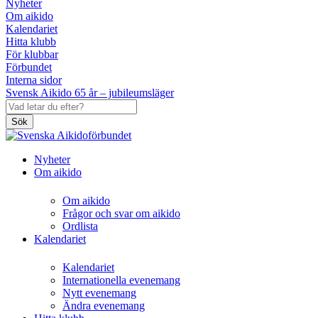
Nyheter
Om aikido
Kalendariet
Hitta klubb
För klubbar
Förbundet
Interna sidor
Svensk Aikido 65 år – jubileumsläger
Sök
Nyheter
Om aikido
Om aikido
Frågor och svar om aikido
Ordlista
Kalendariet
Kalendariet
Internationella evenemang
Nytt evenemang
Ändra evenemang