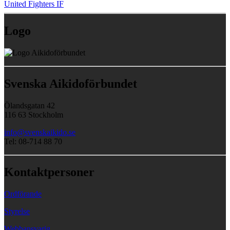
United Fighters IF
Logo
Svenska Aikidoförbundet
Ölandsgatan 42
116 63 Stockholm
info@svenskaikido.se
Tel: 08-714 88 70
Kontaktpersoner
Ordförande
Styrelse
Webbansvarig