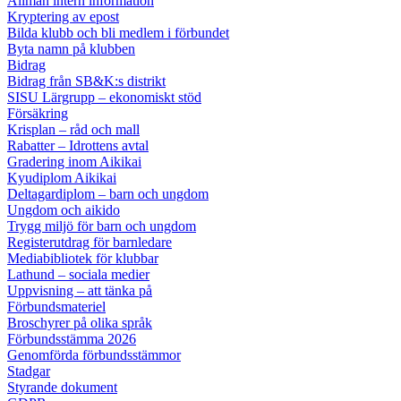
Allmän intern information
Kryptering av epost
Bilda klubb och bli medlem i förbundet
Byta namn på klubben
Bidrag
Bidrag från SB&K:s distrikt
SISU Lärgrupp – ekonomiskt stöd
Försäkring
Krisplan – råd och mall
Rabatter – Idrottens avtal
Gradering inom Aikikai
Kyudiplom Aikikai
Deltagardiplom – barn och ungdom
Ungdom och aikido
Trygg miljö för barn och ungdom
Registerutdrag för barnledare
Mediabibliotek för klubbar
Lathund – sociala medier
Uppvisning – att tänka på
Förbundsmateriel
Broschyrer på olika språk
Förbundsstämma 2026
Genomförda förbundsstämmor
Stadgar
Styrande dokument