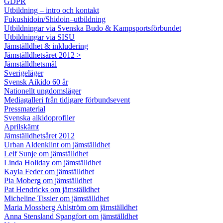
GDPR
Utbildning – intro och kontakt
Fukushidoin/Shidoin–utbildning
Utbildningar via Svenska Budo & Kampsportsförbundet
Utbildningar via SISU
Jämställdhet & inkludering
Jämställdhetsåret 2012 >
Jämställdhetsmål
Sverigeläger
Svensk Aikido 60 år
Nationellt ungdomsläger
Mediagalleri från tidigare förbundsevent
Pressmaterial
Svenska aikidoprofiler
Aprilskämt
Jämställdhetsåret 2012
Urban Aldenklint om jämställdhet
Leif Sunje om jämställdhet
Linda Holiday om jämställdhet
Kayla Feder om jämställdhet
Pia Moberg om jämställdhet
Pat Hendricks om jämställdhet
Micheline Tissier om jämställdhet
Maria Mossberg Ahlström om jämställdhet
Anna Stensland Spangfort om jämställdhet