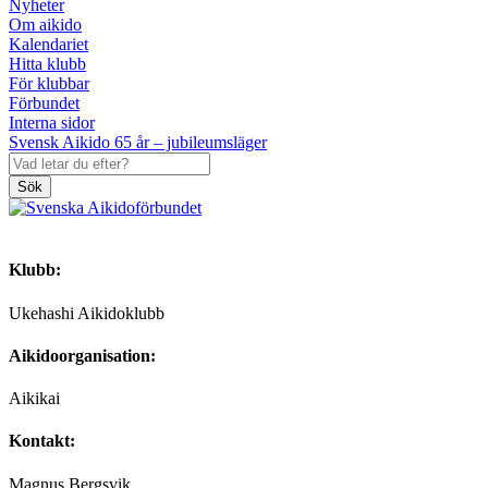
Nyheter
Om aikido
Kalendariet
Hitta klubb
För klubbar
Förbundet
Interna sidor
Svensk Aikido 65 år – jubileumsläger
Sök
Klubb:
Ukehashi Aikidoklubb
Aikidoorganisation:
Aikikai
Kontakt:
Magnus Bergsvik