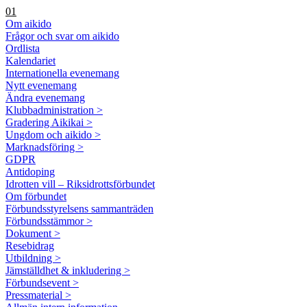
01
Om aikido
Frågor och svar om aikido
Ordlista
Kalendariet
Internationella evenemang
Nytt evenemang
Ändra evenemang
Klubbadministration >
Gradering Aikikai >
Ungdom och aikido >
Marknadsföring >
GDPR
Antidoping
Idrotten vill – Riksidrottsförbundet
Om förbundet
Förbundsstyrelsens sammanträden
Förbundsstämmor >
Dokument >
Resebidrag
Utbildning >
Jämställdhet & inkludering >
Förbundsevent >
Pressmaterial >