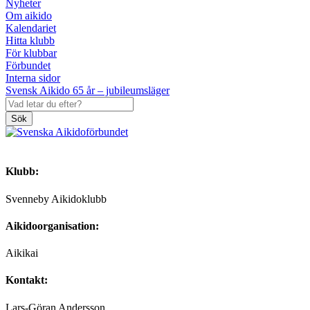
Nyheter
Om aikido
Kalendariet
Hitta klubb
För klubbar
Förbundet
Interna sidor
Svensk Aikido 65 år – jubileumsläger
Sök
Klubb:
Svenneby Aikidoklubb
Aikidoorganisation:
Aikikai
Kontakt:
Lars-Göran Andersson