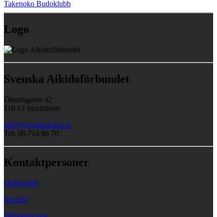
Takenoko Budoklubb
Logo
Svenska Aikidoförbundet
Ölandsgatan 42
116 63 Stockholm
info@svenskaikido.se
Tel: 08-714 88 70
Kontaktpersoner
Ordförande
Styrelse
Webbansvarig