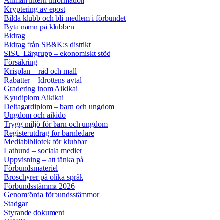
Allmän intern information
Kryptering av epost
Bilda klubb och bli medlem i förbundet
Byta namn på klubben
Bidrag
Bidrag från SB&K:s distrikt
SISU Lärgrupp – ekonomiskt stöd
Försäkring
Krisplan – råd och mall
Rabatter – Idrottens avtal
Gradering inom Aikikai
Kyudiplom Aikikai
Deltagardiplom – barn och ungdom
Ungdom och aikido
Trygg miljö för barn och ungdom
Registerutdrag för barnledare
Mediabibliotek för klubbar
Lathund – sociala medier
Uppvisning – att tänka på
Förbundsmateriel
Broschyrer på olika språk
Förbundsstämma 2026
Genomförda förbundsstämmor
Stadgar
Styrande dokument