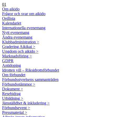
01
Om aikido
Frågor och svar om aikido
Ordlista
Kalendariet
Internationella evenemang
Nytt evenemang
Ändra evenemang
Klubbadministration >
Gradering Aikikai >
Ungdom och aikido >
Marknadsföring >
GDPR
Antidoping
Idrotten vill – Riksidrottsförbundet
Om förbundet
Förbundsstyrelsens sammanträden
Förbundsstämmor >
Dokument >
Resebidrag
Utbildning >
Jämställdhet & inkludering >
Förbundsevent >
Pressmaterial >