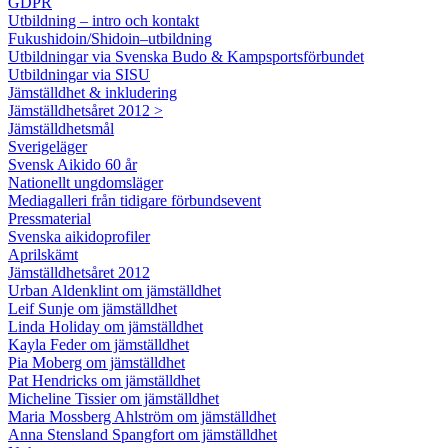
GDPR
Utbildning – intro och kontakt
Fukushidoin/Shidoin–utbildning
Utbildningar via Svenska Budo & Kampsportsförbundet
Utbildningar via SISU
Jämställdhet & inkludering
Jämställdhetsåret 2012 >
Jämställdhetsmål
Sverigeläger
Svensk Aikido 60 år
Nationellt ungdomsläger
Mediagalleri från tidigare förbundsevent
Pressmaterial
Svenska aikidoprofiler
Aprilskämt
Jämställdhetsåret 2012
Urban Aldenklint om jämställdhet
Leif Sunje om jämställdhet
Linda Holiday om jämställdhet
Kayla Feder om jämställdhet
Pia Moberg om jämställdhet
Pat Hendricks om jämställdhet
Micheline Tissier om jämställdhet
Maria Mossberg Ahlström om jämställdhet
Anna Stensland Spangfort om jämställdhet