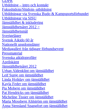
GDPR
Utbildning – intro och kontakt
Fukushidoin/Shidoin–utbildning
Utbildningar via Svenska Budo & Kampsportsförbundet
Utbildningar via SISU
Jämställdhet & inkludering
Jämställdhetsåret 2012 >
Jämställdhetsmål
Sverigeläger
Svensk Aikido 60 år
Nationellt ungdomsläger
Mediagalleri från tidigare förbundsevent
Pressmaterial
Svenska aikidoprofiler
Aprilskämt
Jämställdhetsåret 2012
Urban Aldenklint om jämställdhet
Leif Sunje om jämställdhet
Linda Holiday om jämställdhet
Kayla Feder om jämställdhet
Pia Moberg om jämställdhet
Pat Hendricks om jämställdhet
Micheline Tissier om jämställdhet
Maria Mossberg Ahlström om jämställdhet
Anna Stensland Spangfort om jämställdhet