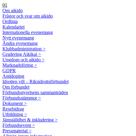
01
Om aikido
Frågor och svar om aikido
Ordlista
Kalendariet
Internationella evenemang
Nytt evenemang
Ändra evenemang
Klubbadministration >
Gradering Aikikai >
Ungdom och aikido >
Marknadsföring >
GDPR
Antidoping
Idrotten vill – Riksidrottsförbundet
Om förbundet
Förbundsstyrelsens sammanträden
Förbundsstämmor >
Dokument >
Resebidrag
Utbildning >
Jämställdhet & inkludering >
Förbundsevent >
Pressmaterial >