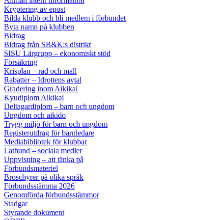
Allmän intern information
Kryptering av epost
Bilda klubb och bli medlem i förbundet
Byta namn på klubben
Bidrag
Bidrag från SB&K:s distrikt
SISU Lärgrupp – ekonomiskt stöd
Försäkring
Krisplan – råd och mall
Rabatter – Idrottens avtal
Gradering inom Aikikai
Kyudiplom Aikikai
Deltagardiplom – barn och ungdom
Ungdom och aikido
Trygg miljö för barn och ungdom
Registerutdrag för barnledare
Mediabibliotek för klubbar
Lathund – sociala medier
Uppvisning – att tänka på
Förbundsmateriel
Broschyrer på olika språk
Förbundsstämma 2026
Genomförda förbundsstämmor
Stadgar
Styrande dokument