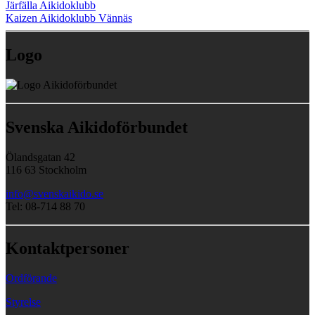
Järfälla Aikidoklubb
Kaizen Aikidoklubb Vännäs
Logo
Svenska Aikidoförbundet
Ölandsgatan 42
116 63 Stockholm
info@svenskaikido.se
Tel: 08-714 88 70
Kontaktpersoner
Ordförande
Styrelse