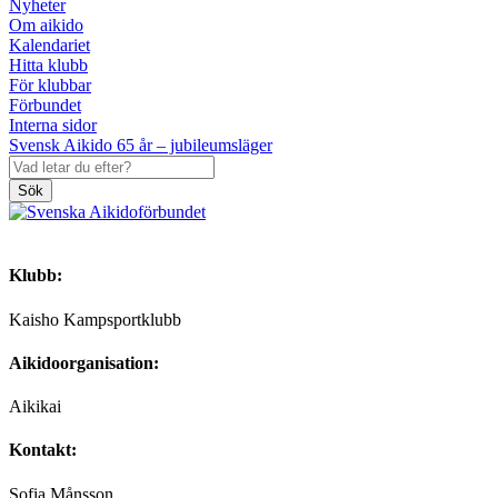
Nyheter
Om aikido
Kalendariet
Hitta klubb
För klubbar
Förbundet
Interna sidor
Svensk Aikido 65 år – jubileumsläger
Sök
Klubb:
Kaisho Kampsportklubb
Aikidoorganisation:
Aikikai
Kontakt:
Sofia Månsson