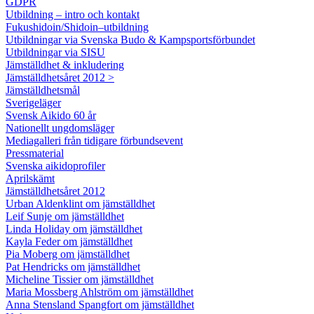
GDPR
Utbildning – intro och kontakt
Fukushidoin/Shidoin–utbildning
Utbildningar via Svenska Budo & Kampsportsförbundet
Utbildningar via SISU
Jämställdhet & inkludering
Jämställdhetsåret 2012 >
Jämställdhetsmål
Sverigeläger
Svensk Aikido 60 år
Nationellt ungdomsläger
Mediagalleri från tidigare förbundsevent
Pressmaterial
Svenska aikidoprofiler
Aprilskämt
Jämställdhetsåret 2012
Urban Aldenklint om jämställdhet
Leif Sunje om jämställdhet
Linda Holiday om jämställdhet
Kayla Feder om jämställdhet
Pia Moberg om jämställdhet
Pat Hendricks om jämställdhet
Micheline Tissier om jämställdhet
Maria Mossberg Ahlström om jämställdhet
Anna Stensland Spangfort om jämställdhet