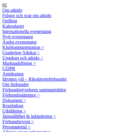
01
Om aikido
Frågor och svar om aikido
Ordlista
Kalendariet
Internationella evenemang
Nytt evenemang
Ändra evenemang
Klubbadministration >
Gradering Aikikai >
Ungdom och aikido >
Marknadsföring >
GDPR
Antidoping
Idrotten vill – Riksidrottsförbundet
Om förbundet
Förbundsstyrelsens sammanträden
Förbundsstämmor >
Dokument >
Resebidrag
Utbildning >
Jämställdhet & inkludering >
Förbundsevent >
Pressmaterial >