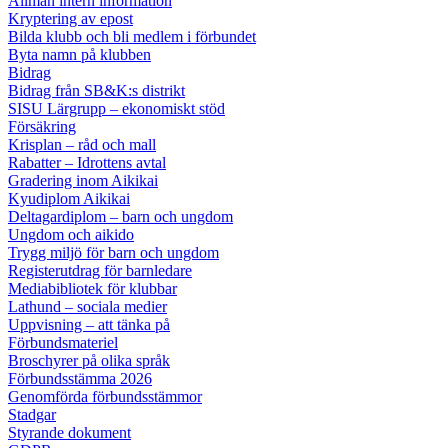
Allmän intern information
Kryptering av epost
Bilda klubb och bli medlem i förbundet
Byta namn på klubben
Bidrag
Bidrag från SB&K:s distrikt
SISU Lärgrupp – ekonomiskt stöd
Försäkring
Krisplan – råd och mall
Rabatter – Idrottens avtal
Gradering inom Aikikai
Kyudiplom Aikikai
Deltagardiplom – barn och ungdom
Ungdom och aikido
Trygg miljö för barn och ungdom
Registerutdrag för barnledare
Mediabibliotek för klubbar
Lathund – sociala medier
Uppvisning – att tänka på
Förbundsmateriel
Broschyrer på olika språk
Förbundsstämma 2026
Genomförda förbundsstämmor
Stadgar
Styrande dokument