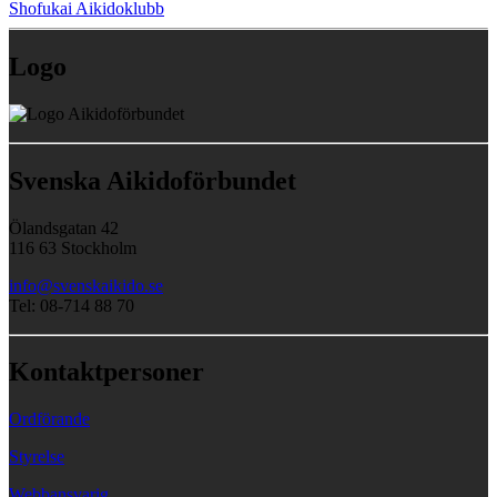
Shofukai Aikidoklubb
Logo
Svenska Aikidoförbundet
Ölandsgatan 42
116 63 Stockholm
info@svenskaikido.se
Tel: 08-714 88 70
Kontaktpersoner
Ordförande
Styrelse
Webbansvarig