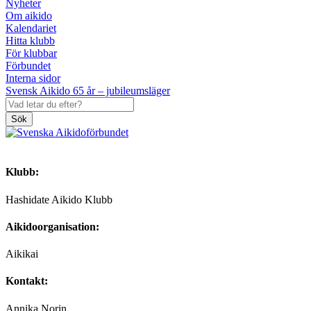
Nyheter
Om aikido
Kalendariet
Hitta klubb
För klubbar
Förbundet
Interna sidor
Svensk Aikido 65 år – jubileumsläger
Sök
Klubb:
Hashidate Aikido Klubb
Aikidoorganisation:
Aikikai
Kontakt:
Annika Norin