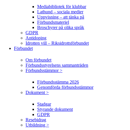
Mediabibliotek för klubbar
Lathund – sociala medier
Uppvisning – att tänka på
Förbundsmateriel
Broschyrer på olika språk
GDPR
Antidoping
Idrotten vill – Riksidrottsförbundet
Förbundet
Om förbundet
Förbundsstyrelsens sammanträden
Förbundsstämmor >
Förbundsstämma 2026
Genomförda förbundsstämmor
Dokument >
Stadgar
Styrande dokument
GDPR
Resebidrag
Utbildning >