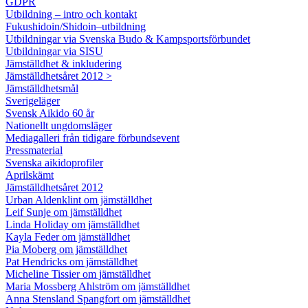
GDPR
Utbildning – intro och kontakt
Fukushidoin/Shidoin–utbildning
Utbildningar via Svenska Budo & Kampsportsförbundet
Utbildningar via SISU
Jämställdhet & inkludering
Jämställdhetsåret 2012 >
Jämställdhetsmål
Sverigeläger
Svensk Aikido 60 år
Nationellt ungdomsläger
Mediagalleri från tidigare förbundsevent
Pressmaterial
Svenska aikidoprofiler
Aprilskämt
Jämställdhetsåret 2012
Urban Aldenklint om jämställdhet
Leif Sunje om jämställdhet
Linda Holiday om jämställdhet
Kayla Feder om jämställdhet
Pia Moberg om jämställdhet
Pat Hendricks om jämställdhet
Micheline Tissier om jämställdhet
Maria Mossberg Ahlström om jämställdhet
Anna Stensland Spangfort om jämställdhet