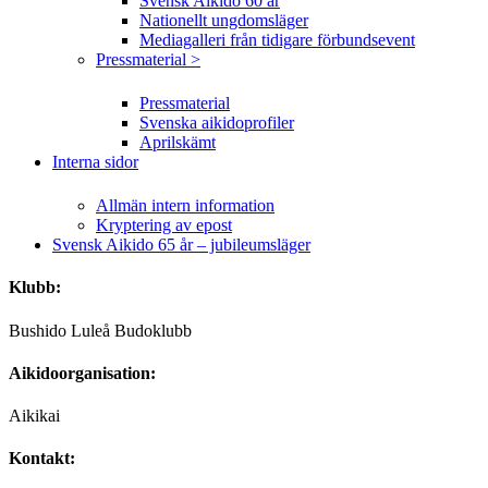
Svensk Aikido 60 år
Nationellt ungdomsläger
Mediagalleri från tidigare förbundsevent
Pressmaterial >
Pressmaterial
Svenska aikidoprofiler
Aprilskämt
Interna sidor
Allmän intern information
Kryptering av epost
Svensk Aikido 65 år – jubileumsläger
Klubb:
Bushido Luleå Budoklubb
Aikidoorganisation:
Aikikai
Kontakt: