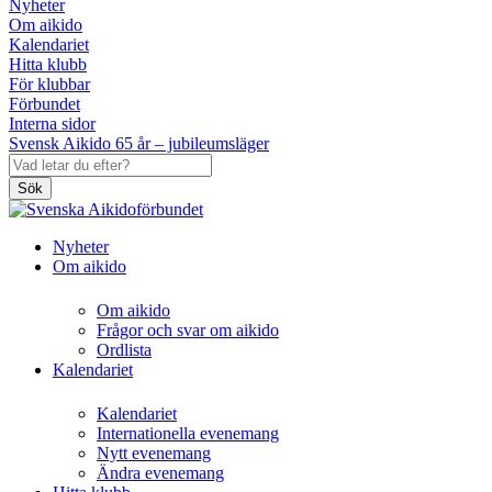
Nyheter
Om aikido
Kalendariet
Hitta klubb
För klubbar
Förbundet
Interna sidor
Svensk Aikido 65 år – jubileumsläger
Sök
Nyheter
Om aikido
Om aikido
Frågor och svar om aikido
Ordlista
Kalendariet
Kalendariet
Internationella evenemang
Nytt evenemang
Ändra evenemang