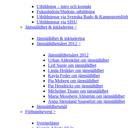
Utbildning – intro och kontakt
Fukushidoin/Shidoin–utbildning
Utbildningar via Svenska Budo & Kampsportsför
Utbildningar via SISU
Jämställdhet & inkludering >
Jämställdhet & inkludering
Jämställdhetsåret 2012 >
Jämställdhetsåret 2012
Urban Aldenklint om jämställdhet
Leif Sunje om jämställdhet
Linda Holiday om jämställdhet
Kayla Feder om jämställdhet
Pia Moberg om jämställdhet
Pat Hendricks om jämställdhet
Micheline Tissier om jämställdhet
Maria Mossberg Ahlström om jämställdhet
Anna Stensland Spangfort om jämställdhet
Jämställdhetsmål
Förbundsevent >
Sverigeläger