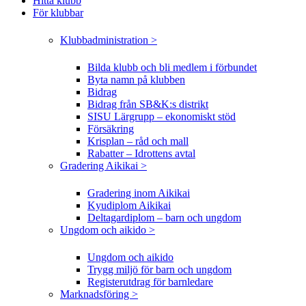
Hitta klubb
För klubbar
Klubbadministration >
Bilda klubb och bli medlem i förbundet
Byta namn på klubben
Bidrag
Bidrag från SB&K:s distrikt
SISU Lärgrupp – ekonomiskt stöd
Försäkring
Krisplan – råd och mall
Rabatter – Idrottens avtal
Gradering Aikikai >
Gradering inom Aikikai
Kyudiplom Aikikai
Deltagardiplom – barn och ungdom
Ungdom och aikido >
Ungdom och aikido
Trygg miljö för barn och ungdom
Registerutdrag för barnledare
Marknadsföring >