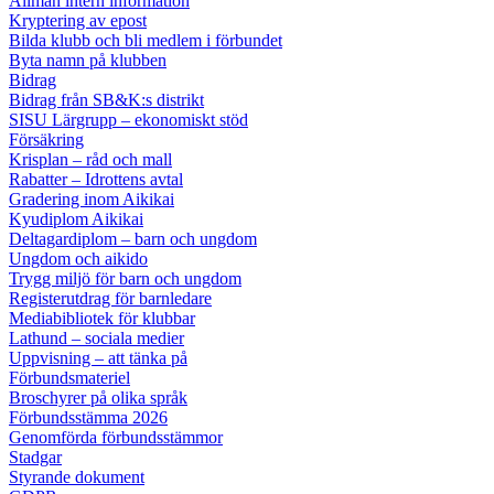
Allmän intern information
Kryptering av epost
Bilda klubb och bli medlem i förbundet
Byta namn på klubben
Bidrag
Bidrag från SB&K:s distrikt
SISU Lärgrupp – ekonomiskt stöd
Försäkring
Krisplan – råd och mall
Rabatter – Idrottens avtal
Gradering inom Aikikai
Kyudiplom Aikikai
Deltagardiplom – barn och ungdom
Ungdom och aikido
Trygg miljö för barn och ungdom
Registerutdrag för barnledare
Mediabibliotek för klubbar
Lathund – sociala medier
Uppvisning – att tänka på
Förbundsmateriel
Broschyrer på olika språk
Förbundsstämma 2026
Genomförda förbundsstämmor
Stadgar
Styrande dokument