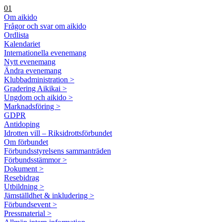
01
Om aikido
Frågor och svar om aikido
Ordlista
Kalendariet
Internationella evenemang
Nytt evenemang
Ändra evenemang
Klubbadministration >
Gradering Aikikai >
Ungdom och aikido >
Marknadsföring >
GDPR
Antidoping
Idrotten vill – Riksidrottsförbundet
Om förbundet
Förbundsstyrelsens sammanträden
Förbundsstämmor >
Dokument >
Resebidrag
Utbildning >
Jämställdhet & inkludering >
Förbundsevent >
Pressmaterial >