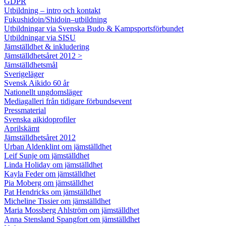
GDPR
Utbildning – intro och kontakt
Fukushidoin/Shidoin–utbildning
Utbildningar via Svenska Budo & Kampsportsförbundet
Utbildningar via SISU
Jämställdhet & inkludering
Jämställdhetsåret 2012 >
Jämställdhetsmål
Sverigeläger
Svensk Aikido 60 år
Nationellt ungdomsläger
Mediagalleri från tidigare förbundsevent
Pressmaterial
Svenska aikidoprofiler
Aprilskämt
Jämställdhetsåret 2012
Urban Aldenklint om jämställdhet
Leif Sunje om jämställdhet
Linda Holiday om jämställdhet
Kayla Feder om jämställdhet
Pia Moberg om jämställdhet
Pat Hendricks om jämställdhet
Micheline Tissier om jämställdhet
Maria Mossberg Ahlström om jämställdhet
Anna Stensland Spangfort om jämställdhet