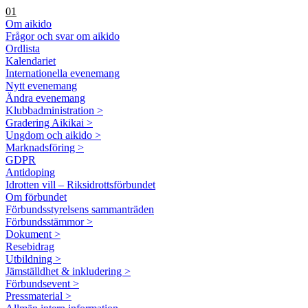
01
Om aikido
Frågor och svar om aikido
Ordlista
Kalendariet
Internationella evenemang
Nytt evenemang
Ändra evenemang
Klubbadministration >
Gradering Aikikai >
Ungdom och aikido >
Marknadsföring >
GDPR
Antidoping
Idrotten vill – Riksidrottsförbundet
Om förbundet
Förbundsstyrelsens sammanträden
Förbundsstämmor >
Dokument >
Resebidrag
Utbildning >
Jämställdhet & inkludering >
Förbundsevent >
Pressmaterial >