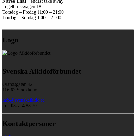
Naree Thai
– endast take away
Tegelbruksvägen 18
Torsdag – Fredag 11:00 – 21:00
Lördag – Söndag 1:00 – 21:00
Logo
Svenska Aikidoförbundet
Ölandsgatan 42
116 63 Stockholm
info@svenskaikido.se
Tel: 08-714 88 70
Kontaktpersoner