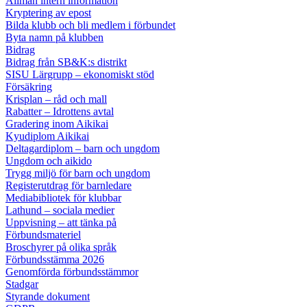
Allmän intern information
Kryptering av epost
Bilda klubb och bli medlem i förbundet
Byta namn på klubben
Bidrag
Bidrag från SB&K:s distrikt
SISU Lärgrupp – ekonomiskt stöd
Försäkring
Krisplan – råd och mall
Rabatter – Idrottens avtal
Gradering inom Aikikai
Kyudiplom Aikikai
Deltagardiplom – barn och ungdom
Ungdom och aikido
Trygg miljö för barn och ungdom
Registerutdrag för barnledare
Mediabibliotek för klubbar
Lathund – sociala medier
Uppvisning – att tänka på
Förbundsmateriel
Broschyrer på olika språk
Förbundsstämma 2026
Genomförda förbundsstämmor
Stadgar
Styrande dokument