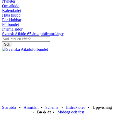
Nyheter
Om aikido
Kalendariet
Hitta klubb
För klubbar
Förbundet
Interna sidor
Svensk Aikido 65 år – jubileumsläger
Sök
Sverigeläger
2026 – Bo & ät
Startsida
•
Anmälan
•
Schema
•
Instruktörer
• Uppvisning
•
Bo & ät
•
Middag och fest