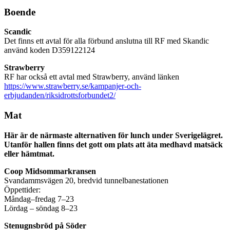
Boende
Scandic
Det finns ett avtal för alla förbund anslutna till RF med Skandic
använd koden D359122124
Strawberry
RF har också ett avtal med Strawberry, använd länken
https://www.strawberry.se/kampanjer-och-
erbjudanden/riksidrottsforbundet2/
Mat
Här är de närmaste alternativen för lunch under Sverigelägret.
Utanför hallen finns det gott om plats att äta medhavd matsäck
eller hämtmat.
Coop Midsommarkransen
Svandammsvägen 20, bredvid tunnelbanestationen
Öppettider:
Måndag–fredag 7–23
Lördag – söndag 8–23
Stenugnsbröd på Söder