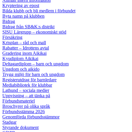
Allmän intern information
Kryptering av epost
Bilda klubb och bli medlem i förbundet
Byta namn på klubben
Bidrag
Bidrag från SB&K:s distrikt
SISU Lärgrupp – ekonomiskt stöd
Försäkring
Krisplan – råd och mall
Rabatter – Idrottens avtal
Gradering inom Aikikai
Kyudiplom Aikikai
Deltagardiplom – barn och ungdom
Ungdom och aikido
Trygg miljö för barn och ungdom
Registerutdrag för barnledare
Mediabibliotek för klubbar
Lathund – sociala medier
Uppvisning – att tänka på
Förbundsmateriel
Broschyrer på olika språk
Förbundsstämma 2026
Genomförda förbundsstämmor
Stadgar
Styrande dokument