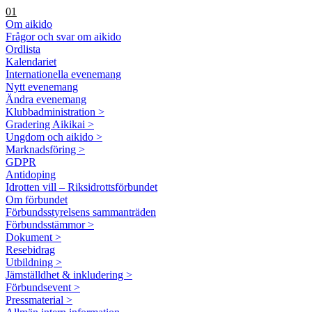
01
Om aikido
Frågor och svar om aikido
Ordlista
Kalendariet
Internationella evenemang
Nytt evenemang
Ändra evenemang
Klubbadministration >
Gradering Aikikai >
Ungdom och aikido >
Marknadsföring >
GDPR
Antidoping
Idrotten vill – Riksidrottsförbundet
Om förbundet
Förbundsstyrelsens sammanträden
Förbundsstämmor >
Dokument >
Resebidrag
Utbildning >
Jämställdhet & inkludering >
Förbundsevent >
Pressmaterial >