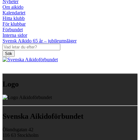
Nyheter
Om aikido
Kalendariet
Hitta klubb
För klubbar
Förbundet
Interna sidor
Svensk Aikido 65 år – jubileumsläger
Sök
Logo
Svenska Aikidoförbundet
Ölandsgatan 42
116 63 Stockholm