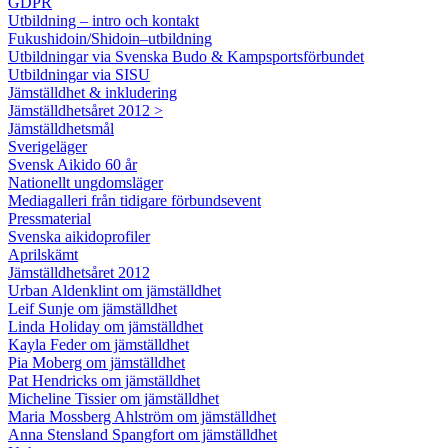
GDPR
Utbildning – intro och kontakt
Fukushidoin/Shidoin–utbildning
Utbildningar via Svenska Budo & Kampsportsförbundet
Utbildningar via SISU
Jämställdhet & inkludering
Jämställdhetsåret 2012 >
Jämställdhetsmål
Sverigeläger
Svensk Aikido 60 år
Nationellt ungdomsläger
Mediagalleri från tidigare förbundsevent
Pressmaterial
Svenska aikidoprofiler
Aprilskämt
Jämställdhetsåret 2012
Urban Aldenklint om jämställdhet
Leif Sunje om jämställdhet
Linda Holiday om jämställdhet
Kayla Feder om jämställdhet
Pia Moberg om jämställdhet
Pat Hendricks om jämställdhet
Micheline Tissier om jämställdhet
Maria Mossberg Ahlström om jämställdhet
Anna Stensland Spangfort om jämställdhet