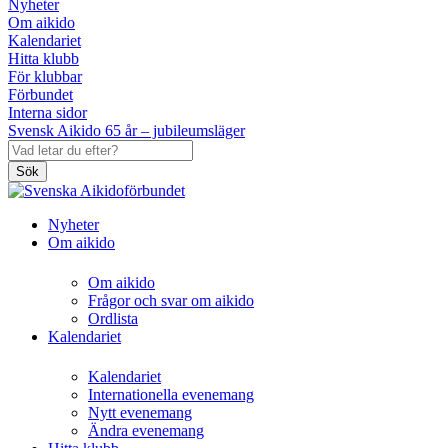
Nyheter
Om aikido
Kalendariet
Hitta klubb
För klubbar
Förbundet
Interna sidor
Svensk Aikido 65 år – jubileumsläger
Sök
Nyheter
Om aikido
Om aikido
Frågor och svar om aikido
Ordlista
Kalendariet
Kalendariet
Internationella evenemang
Nytt evenemang
Ändra evenemang