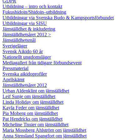
GDPR
Utbildning – intro och kontakt
Fukushidoin/Shidoin–utbildning
Utbildningar via Svenska Budo & Kampsportsförbundet
Utbildningar via SISU
Jämställdhet & inkludering
Jämställdhetsåret 2012 >
Jämställdhetsmål
Sverigeläger
Svensk Aikido 60 år
Nationellt ungdomsläger
Mediagalleri från tidigare förbundsevent
Pressmaterial
Svenska aikidoprofiler
Aprilskämt
Jämställdhetsåret 2012
Urban Aldenklint om jämställdhet
Leif Sunje om jämställdhet
Linda Holiday om jämställdhet
Kayla Feder om jämställdhet
Pia Moberg om jämställdhet
Pat Hendricks om jämställdhet
Micheline Tissier om jämställdhet
Maria Mossberg Ahlström om jämställdhet
Anna Stensland Spangfort om jämställdhet