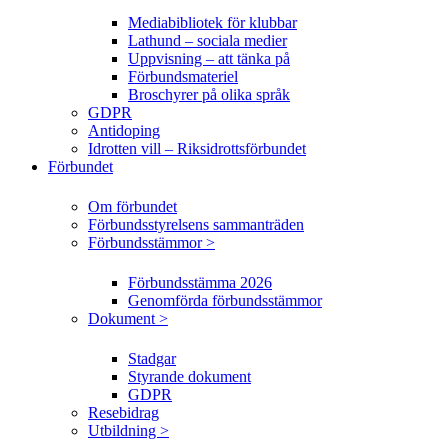
Mediabibliotek för klubbar
Lathund – sociala medier
Uppvisning – att tänka på
Förbundsmateriel
Broschyrer på olika språk
GDPR
Antidoping
Idrotten vill – Riksidrottsförbundet
Förbundet
Om förbundet
Förbundsstyrelsens sammanträden
Förbundsstämmor >
Förbundsstämma 2026
Genomförda förbundsstämmor
Dokument >
Stadgar
Styrande dokument
GDPR
Resebidrag
Utbildning >