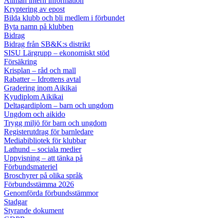
Allmän intern information
Kryptering av epost
Bilda klubb och bli medlem i förbundet
Byta namn på klubben
Bidrag
Bidrag från SB&K:s distrikt
SISU Lärgrupp – ekonomiskt stöd
Försäkring
Krisplan – råd och mall
Rabatter – Idrottens avtal
Gradering inom Aikikai
Kyudiplom Aikikai
Deltagardiplom – barn och ungdom
Ungdom och aikido
Trygg miljö för barn och ungdom
Registerutdrag för barnledare
Mediabibliotek för klubbar
Lathund – sociala medier
Uppvisning – att tänka på
Förbundsmateriel
Broschyrer på olika språk
Förbundsstämma 2026
Genomförda förbundsstämmor
Stadgar
Styrande dokument