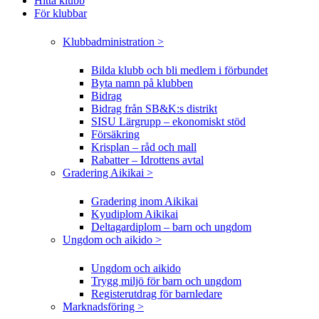
Hitta klubb
För klubbar
Klubbadministration >
Bilda klubb och bli medlem i förbundet
Byta namn på klubben
Bidrag
Bidrag från SB&K:s distrikt
SISU Lärgrupp – ekonomiskt stöd
Försäkring
Krisplan – råd och mall
Rabatter – Idrottens avtal
Gradering Aikikai >
Gradering inom Aikikai
Kyudiplom Aikikai
Deltagardiplom – barn och ungdom
Ungdom och aikido >
Ungdom och aikido
Trygg miljö för barn och ungdom
Registerutdrag för barnledare
Marknadsföring >