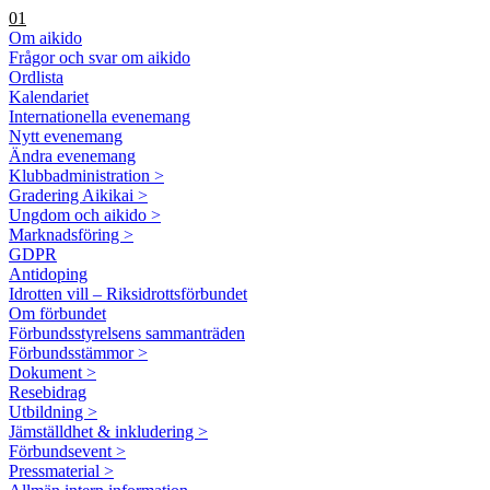
01
Om aikido
Frågor och svar om aikido
Ordlista
Kalendariet
Internationella evenemang
Nytt evenemang
Ändra evenemang
Klubbadministration >
Gradering Aikikai >
Ungdom och aikido >
Marknadsföring >
GDPR
Antidoping
Idrotten vill – Riksidrottsförbundet
Om förbundet
Förbundsstyrelsens sammanträden
Förbundsstämmor >
Dokument >
Resebidrag
Utbildning >
Jämställdhet & inkludering >
Förbundsevent >
Pressmaterial >