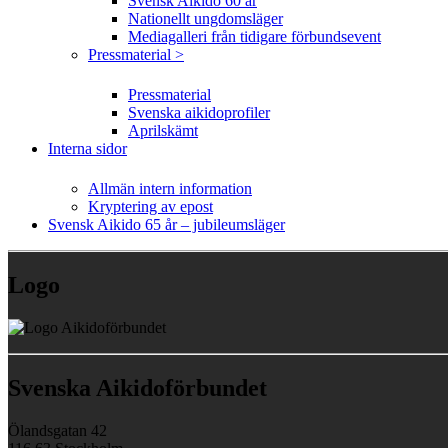
Svensk Aikido 60 år
Nationellt ungdomsläger
Mediagalleri från tidigare förbundsevent
Pressmaterial >
Pressmaterial
Svenska aikidoprofiler
Aprilskämt
Interna sidor
Allmän intern information
Kryptering av epost
Svensk Aikido 65 år – jubileumsläger
Logo
Svenska Aikidoförbundet
Ölandsgatan 42