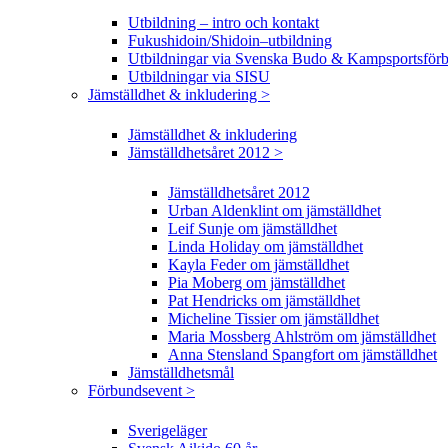
Utbildning – intro och kontakt
Fukushidoin/Shidoin–utbildning
Utbildningar via Svenska Budo & Kampsportsför
Utbildningar via SISU
Jämställdhet & inkludering >
Jämställdhet & inkludering
Jämställdhetsåret 2012 >
Jämställdhetsåret 2012
Urban Aldenklint om jämställdhet
Leif Sunje om jämställdhet
Linda Holiday om jämställdhet
Kayla Feder om jämställdhet
Pia Moberg om jämställdhet
Pat Hendricks om jämställdhet
Micheline Tissier om jämställdhet
Maria Mossberg Ahlström om jämställdhet
Anna Stensland Spangfort om jämställdhet
Jämställdhetsmål
Förbundsevent >
Sverigeläger