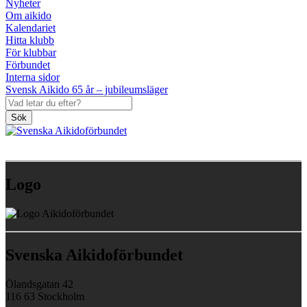
Nyheter
Om aikido
Kalendariet
Hitta klubb
För klubbar
Förbundet
Interna sidor
Svensk Aikido 65 år – jubileumsläger
Sök
Logo
Svenska Aikidoförbundet
Ölandsgatan 42
116 63 Stockholm