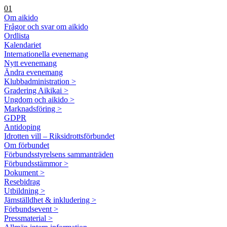
01
Om aikido
Frågor och svar om aikido
Ordlista
Kalendariet
Internationella evenemang
Nytt evenemang
Ändra evenemang
Klubbadministration >
Gradering Aikikai >
Ungdom och aikido >
Marknadsföring >
GDPR
Antidoping
Idrotten vill – Riksidrottsförbundet
Om förbundet
Förbundsstyrelsens sammanträden
Förbundsstämmor >
Dokument >
Resebidrag
Utbildning >
Jämställdhet & inkludering >
Förbundsevent >
Pressmaterial >