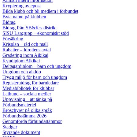
Allmän intern information
Kryptering av epost
Bilda klubb och bli medlem i förbundet
Byta namn på klubben
Bidrag
Bidrag från SB&K:s distrikt
SISU Lärgrupp – ekonomiskt stöd
Försäkring
Krisplan – råd och mall
Rabatter – Idrottens avtal
Gradering inom Aikikai
Kyudiplom Aikikai
Deltagardiplom – barn och ungdom
Ungdom och aikido
Trygg miljö för barn och ungdom
Registerutdrag för barnledare
Mediabibliotek för klubbar
Lathund – sociala medier
Uppvisning – att tänka på
Förbundsmateriel
Broschyrer på olika språk
Förbundsstämma 2026
Genomförda förbundsstämmor
Stadgar
Styrande dokument