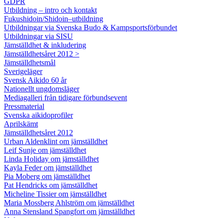
GDPR
Utbildning – intro och kontakt
Fukushidoin/Shidoin–utbildning
Utbildningar via Svenska Budo & Kampsportsförbundet
Utbildningar via SISU
Jämställdhet & inkludering
Jämställdhetsåret 2012 >
Jämställdhetsmål
Sverigeläger
Svensk Aikido 60 år
Nationellt ungdomsläger
Mediagalleri från tidigare förbundsevent
Pressmaterial
Svenska aikidoprofiler
Aprilskämt
Jämställdhetsåret 2012
Urban Aldenklint om jämställdhet
Leif Sunje om jämställdhet
Linda Holiday om jämställdhet
Kayla Feder om jämställdhet
Pia Moberg om jämställdhet
Pat Hendricks om jämställdhet
Micheline Tissier om jämställdhet
Maria Mossberg Ahlström om jämställdhet
Anna Stensland Spangfort om jämställdhet