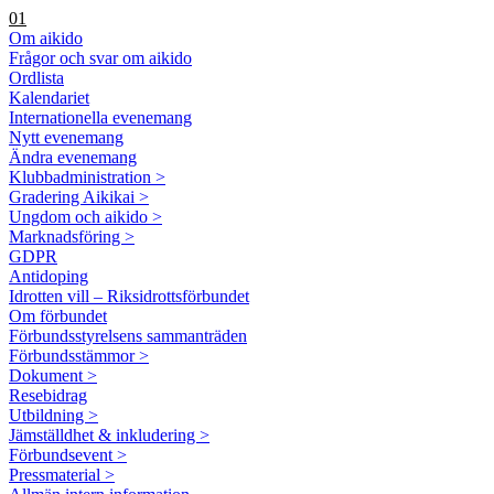
01
Om aikido
Frågor och svar om aikido
Ordlista
Kalendariet
Internationella evenemang
Nytt evenemang
Ändra evenemang
Klubbadministration >
Gradering Aikikai >
Ungdom och aikido >
Marknadsföring >
GDPR
Antidoping
Idrotten vill – Riksidrottsförbundet
Om förbundet
Förbundsstyrelsens sammanträden
Förbundsstämmor >
Dokument >
Resebidrag
Utbildning >
Jämställdhet & inkludering >
Förbundsevent >
Pressmaterial >