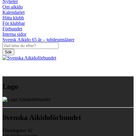
Nyheter
Om aikido
Kalendariet
Hitta klubb
För klubbar
Förbundet
Interna sidor
Svensk Aikido 65 år – jubileumsläger
Sök
Logo
Svenska Aikidoförbundet
Ölandsgatan 42
116 63 Stockholm