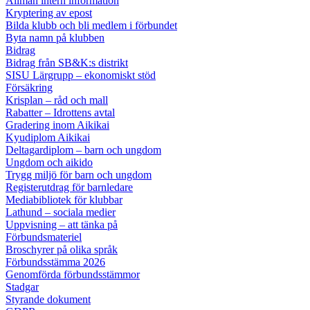
Allmän intern information
Kryptering av epost
Bilda klubb och bli medlem i förbundet
Byta namn på klubben
Bidrag
Bidrag från SB&K:s distrikt
SISU Lärgrupp – ekonomiskt stöd
Försäkring
Krisplan – råd och mall
Rabatter – Idrottens avtal
Gradering inom Aikikai
Kyudiplom Aikikai
Deltagardiplom – barn och ungdom
Ungdom och aikido
Trygg miljö för barn och ungdom
Registerutdrag för barnledare
Mediabibliotek för klubbar
Lathund – sociala medier
Uppvisning – att tänka på
Förbundsmateriel
Broschyrer på olika språk
Förbundsstämma 2026
Genomförda förbundsstämmor
Stadgar
Styrande dokument