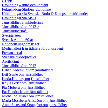
GDPR
Utbildning – intro och kontakt
Fukushidoin/Shidoin–utbildning
Utbildningar via Svenska Budo & Kampsportsförbundet
Utbildningar via SISU
Jämställdhet & inkludering
Jämställdhetsåret 2012 >
Jämställdhetsmål
Sverigeläger
Svensk Aikido 60 år
Nationellt ungdomsläger
Mediagalleri från tidigare förbundsevent
Pressmaterial
Svenska aikidoprofiler
Aprilskämt
Jämställdhetsåret 2012
Urban Aldenklint om jämställdhet
Leif Sunje om jämställdhet
Linda Holiday om jämställdhet
Kayla Feder om jämställdhet
Pia Moberg om jämställdhet
Pat Hendricks om jämställdhet
Micheline Tissier om jämställdhet
Maria Mossberg Ahlström om jämställdhet
Anna Stensland Spangfort om jämställdhet