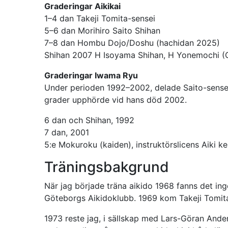
Graderingar Aikikai
1–4 dan Takeji Tomita-sensei
5–6 dan Morihiro Saito Shihan
7–8 dan Hombu Dojo/Doshu (hachidan 2025)
Shihan 2007 H Isoyama Shihan, H Yonemochi (C
Graderingar Iwama Ryu
Under perioden 1992–2002, delade Saito-sensei 
grader upphörde vid hans död 2002.
6 dan och Shihan, 1992
7 dan, 2001
5:e Mokuroku (kaiden), instruktörslicens Aiki ke
Träningsbakgrund
När jag började träna aikido 1968 fanns det in
Göteborgs Aikidoklubb. 1969 kom Takeji Tomita-s
1973 reste jag, i sällskap med Lars-Göran Ander