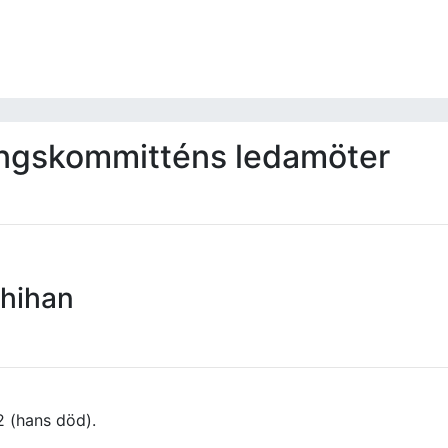
ingskommitténs ledamöter
Shihan
2 (hans död).