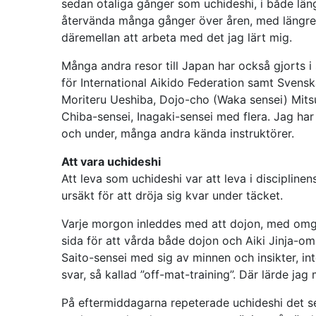
sedan otaliga gånger som uchideshi, i både läng
återvända många gånger över åren, med längre v
däremellan att arbeta med det jag lärt mig.
Många andra resor till Japan har också gjorts
för International Aikido Federation samt Svensk
Moriteru Ueshiba, Dojo-cho (Waka sensei) Mits
Chiba-sensei, Inagaki-sensei med flera. Jag ha
och under, många andra kända instruktörer.
Att vara uchideshi
Att leva som uchideshi var att leva i disciplin
ursäkt för att dröja sig kvar under täcket.
Varje morgon inleddes med att dojon, med omgivn
sida för att vårda både dojon och Aiki Jinja-
Saito-sensei med sig av minnen och insikter, in
svar, så kallad ”off-mat-training”. Där lärde j
På eftermiddagarna repeterade uchideshi det s