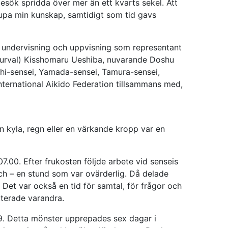
besök spridda över mer än ett kvarts sekel. Att
jupa min kunskap, samtidigt som tid gavs
, undervisning och uppvisning som representant
(i urval) Kisshomaru Ueshiba, nuvarande Doshu
hi-sensei, Yamada-sensei, Tamura-sensei,
ternational Aikido Federation tillsammans med,
n kyla, regn eller en värkande kropp var en
.00. Efter frukosten följde arbete vid senseis
h – en stund som var ovärderlig. Då delade
 Det var också en tid för samtal, för frågor och
tterade varandra.
19. Detta mönster upprepades sex dagar i