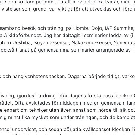
re och kortare perioder. Totalt blev det cirka två år, med 
istelser som grund, var viktigt för att utvecklas och förd
 i samband besök och träning, på Hombu Dojo, IAF Summits
a Aikidoförbundet. Jag har deltagit i seminarier ledda av 
uteru Ueshiba, Isoyama-sensei, Nakazono-sensei, Yonemoc
r också tränat på gemensamma seminarier arrangerade av In
ens och hängivenhetens tecken. Dagarna började tidigt, varke
ing, gjordes i ordning inför dagens första pass klockan 07
området. Ofta avslutades förmiddagen med en gemensam lunc
te enbart om tekniker utan även annat som hörde till aikido.
ag mig minst lika mycket som under träningen, och de komple
ensei undervisat, och sedan började kvällspasset klockan 