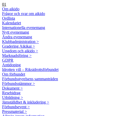
01
Om aikido
Frågor och svar om aikido
Ordlista
Kalendariet
Internationella evenemang
Nytt evenemang
Ändra evenemang
Klubbadministration >
Gradering Aikikai >
Ungdom och aikido >
Marknadsföring >
GDPR
Antidoping
Idrotten vill – Riksidrottsförbundet
Om förbundet
Förbundsstyrelsens sammanträden
Förbundsstämmor >
Dokument >
Resebidrag
Utbildning >
Jämställdhet & inkludering >
Förbundsevent >
Pressmaterial >