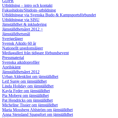
GDPR
Utbildning – intro och kontakt
Fukushidoin/Shidoin–utbildning
Utbildningar via Svenska Budo & Kampsportsförbundet
Utbildningar via SISU
Jämställdhet & inkludering
Jämställdhetsåret 2012 >
Jämställdhetsmål
Sverigeläger
Svensk Aikido 60 år
Nationellt ungdomsläger
Mediagalleri från tidigare förbundsevent
Pressmaterial
Svenska aikidoprofiler
Aprilskämt
Jämställdhetsåret 2012
Urban Aldenklint om jämställdhet
Leif Sunje om jämställdhet
Linda Holiday om jämställdhet
Kayla Feder om jämställdhet
Pia Moberg om jämställdhet
Pat Hendricks om jämställdhet
Micheline Tissier om jämställdhet
Maria Mossberg Ahlström om jämställdhet
Anna Stensland Spangfort om jämställdhet