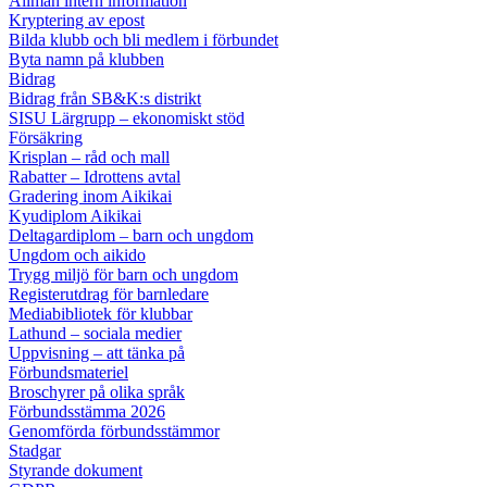
Allmän intern information
Kryptering av epost
Bilda klubb och bli medlem i förbundet
Byta namn på klubben
Bidrag
Bidrag från SB&K:s distrikt
SISU Lärgrupp – ekonomiskt stöd
Försäkring
Krisplan – råd och mall
Rabatter – Idrottens avtal
Gradering inom Aikikai
Kyudiplom Aikikai
Deltagardiplom – barn och ungdom
Ungdom och aikido
Trygg miljö för barn och ungdom
Registerutdrag för barnledare
Mediabibliotek för klubbar
Lathund – sociala medier
Uppvisning – att tänka på
Förbundsmateriel
Broschyrer på olika språk
Förbundsstämma 2026
Genomförda förbundsstämmor
Stadgar
Styrande dokument