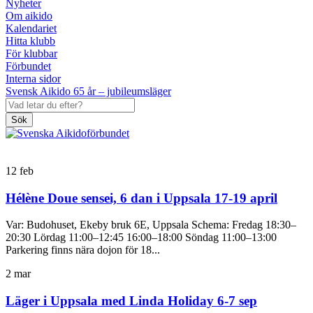
Nyheter
Om aikido
Kalendariet
Hitta klubb
För klubbar
Förbundet
Interna sidor
Svensk Aikido 65 år – jubileumsläger
Sök
12
feb
Hélène Doue sensei, 6 dan i Uppsala 17-19 april
Var: Budohuset, Ekeby bruk 6E, Uppsala Schema: Fredag 18:30–
20:30 Lördag 11:00–12:45 16:00–18:00 Söndag 11:00–13:00
Parkering finns nära dojon för 18...
2
mar
Läger i Uppsala med Linda Holiday 6-7 sep