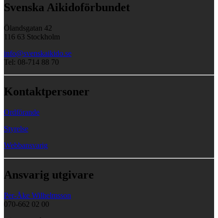
Svenska Aikidoförbundet
Ölandsgatan 42
116 63 Stockholm
info@svenskaikido.se
Tel: 08-714 88 70
Kontaktpersoner
Ordförande
Styrelse
Webbansvarig
Ansvarig utgivare
Per-Åke Wilhelmsson
070-662 02 00