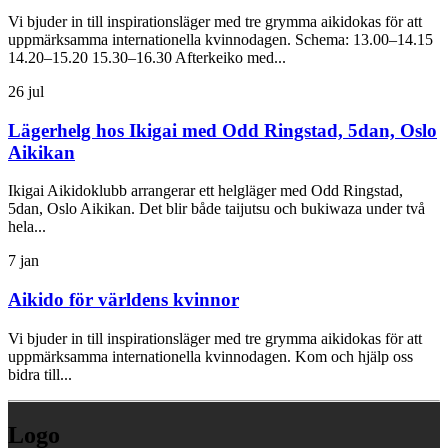
Vi bjuder in till inspirationsläger med tre grymma aikidokas för att
uppmärksamma internationella kvinnodagen. Schema: 13.00–14.15
14.20–15.20 15.30–16.30 Afterkeiko med...
26
jul
Lägerhelg hos Ikigai med Odd Ringstad, 5dan, Oslo
Aikikan
Ikigai Aikidoklubb arrangerar ett helgläger med Odd Ringstad,
5dan, Oslo Aikikan. Det blir både taijutsu och bukiwaza under två
hela...
7
jan
Aikido för världens kvinnor
Vi bjuder in till inspirationsläger med tre grymma aikidokas för att
uppmärksamma internationella kvinnodagen. Kom och hjälp oss
bidra till...
Logo