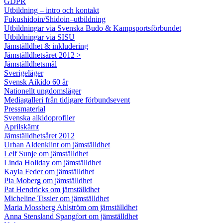
GDPR
Utbildning – intro och kontakt
Fukushidoin/Shidoin–utbildning
Utbildningar via Svenska Budo & Kampsportsförbundet
Utbildningar via SISU
Jämställdhet & inkludering
Jämställdhetsåret 2012 >
Jämställdhetsmål
Sverigeläger
Svensk Aikido 60 år
Nationellt ungdomsläger
Mediagalleri från tidigare förbundsevent
Pressmaterial
Svenska aikidoprofiler
Aprilskämt
Jämställdhetsåret 2012
Urban Aldenklint om jämställdhet
Leif Sunje om jämställdhet
Linda Holiday om jämställdhet
Kayla Feder om jämställdhet
Pia Moberg om jämställdhet
Pat Hendricks om jämställdhet
Micheline Tissier om jämställdhet
Maria Mossberg Ahlström om jämställdhet
Anna Stensland Spangfort om jämställdhet