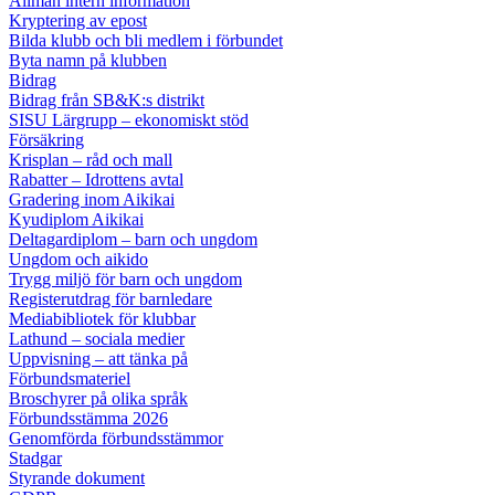
Allmän intern information
Kryptering av epost
Bilda klubb och bli medlem i förbundet
Byta namn på klubben
Bidrag
Bidrag från SB&K:s distrikt
SISU Lärgrupp – ekonomiskt stöd
Försäkring
Krisplan – råd och mall
Rabatter – Idrottens avtal
Gradering inom Aikikai
Kyudiplom Aikikai
Deltagardiplom – barn och ungdom
Ungdom och aikido
Trygg miljö för barn och ungdom
Registerutdrag för barnledare
Mediabibliotek för klubbar
Lathund – sociala medier
Uppvisning – att tänka på
Förbundsmateriel
Broschyrer på olika språk
Förbundsstämma 2026
Genomförda förbundsstämmor
Stadgar
Styrande dokument