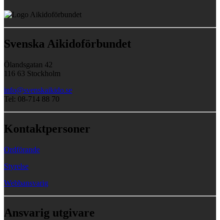
Svenska Aikidoförbundet
Ölandsgatan 42
116 63 Stockholm
info@svenskaikido.se
Tel: 08-714 88 70
Kontaktpersoner
Ordförande
Styrelse
Webbansvarig
Ansvarig utgivare