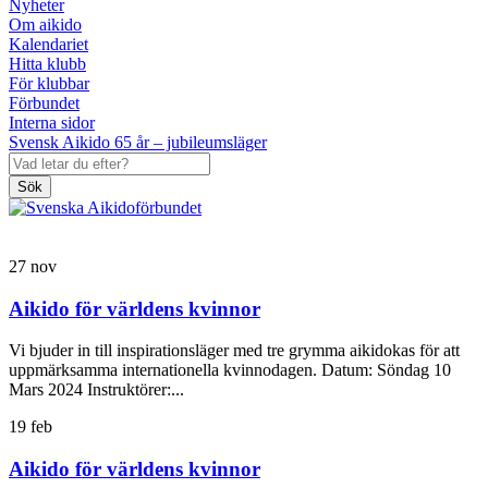
Nyheter
Om aikido
Kalendariet
Hitta klubb
För klubbar
Förbundet
Interna sidor
Svensk Aikido 65 år – jubileumsläger
Sök
27
nov
Aikido för världens kvinnor
Vi bjuder in till inspirationsläger med tre grymma aikidokas för att
uppmärksamma internationella kvinnodagen. Datum: Söndag 10
Mars 2024 Instruktörer:...
19
feb
Aikido för världens kvinnor