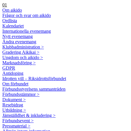
01
Om aikido
Frågor och svar om aikido
Ordlista
Kalendariet
Internationella evenemang
Nytt evenemang
Ändra evenemang
Klubbadministration >
Gradering Aikikai >
Ungdom och aikido >
Marknadsföring >
GDPR
Antidoping
Idrotten vill – Riksidrottsförbundet
Om förbundet
Förbundsstyrelsens sammanträden
Förbundsstämmor >
Dokument >
Resebidrag
Utbildning >
Jämställdhet & inkludering >
Förbundsevent >
Pressmaterial >