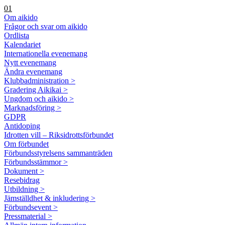
01
Om aikido
Frågor och svar om aikido
Ordlista
Kalendariet
Internationella evenemang
Nytt evenemang
Ändra evenemang
Klubbadministration >
Gradering Aikikai >
Ungdom och aikido >
Marknadsföring >
GDPR
Antidoping
Idrotten vill – Riksidrottsförbundet
Om förbundet
Förbundsstyrelsens sammanträden
Förbundsstämmor >
Dokument >
Resebidrag
Utbildning >
Jämställdhet & inkludering >
Förbundsevent >
Pressmaterial >