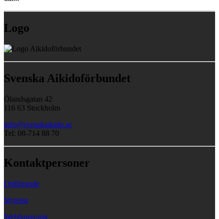
Logo
Svenska Aikidoförbundet
Ölandsgatan 42
116 63 Stockholm
info@svenskaikido.se
Tel: 08-714 88 70
Kontaktpersoner
Ordförande
Styrelse
Webbansvarig