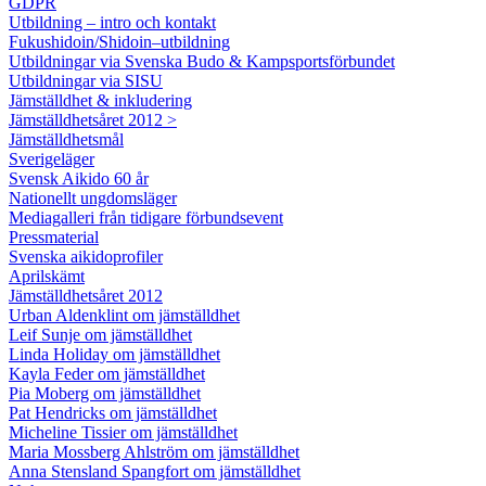
GDPR
Utbildning – intro och kontakt
Fukushidoin/Shidoin–utbildning
Utbildningar via Svenska Budo & Kampsportsförbundet
Utbildningar via SISU
Jämställdhet & inkludering
Jämställdhetsåret 2012 >
Jämställdhetsmål
Sverigeläger
Svensk Aikido 60 år
Nationellt ungdomsläger
Mediagalleri från tidigare förbundsevent
Pressmaterial
Svenska aikidoprofiler
Aprilskämt
Jämställdhetsåret 2012
Urban Aldenklint om jämställdhet
Leif Sunje om jämställdhet
Linda Holiday om jämställdhet
Kayla Feder om jämställdhet
Pia Moberg om jämställdhet
Pat Hendricks om jämställdhet
Micheline Tissier om jämställdhet
Maria Mossberg Ahlström om jämställdhet
Anna Stensland Spangfort om jämställdhet