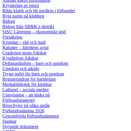
Allmän intern information
Kryptering av epost
Bilda klubb och bli medlem i förbundet
Byta namn på klubben
Bidrag
Bidrag från SB&K:s distrikt
SISU Lärgrupp – ekonomiskt stöd
Försäkring
Krisplan – råd och mall
Rabatter – Idrottens avtal
Gradering inom Aikikai
Kyudiplom Aikikai
Deltagardiplom – barn och ungdom
Ungdom och aikido
Trygg miljö för barn och ungdom
Registerutdrag för barnledare
Mediabibliotek för klubbar
Lathund – sociala medier
Uppvisning – att tänka på
Förbundsmateriel
Broschyrer på olika språk
Förbundsstämma 2026
Genomförda förbundsstämmor
Stadgar
Styrande dokument