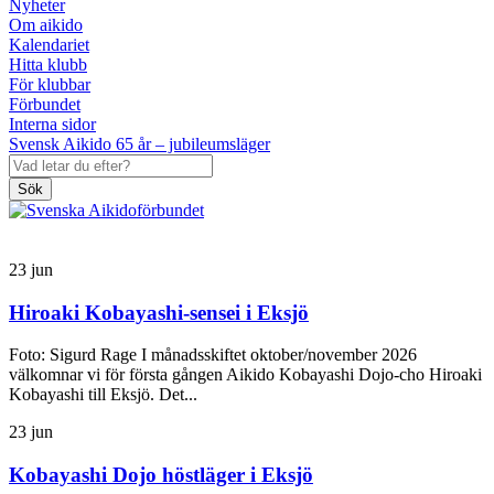
Nyheter
Om aikido
Kalendariet
Hitta klubb
För klubbar
Förbundet
Interna sidor
Svensk Aikido 65 år – jubileumsläger
Sök
23
jun
Hiroaki Kobayashi-sensei i Eksjö
Foto: Sigurd Rage I månadsskiftet oktober/november 2026
välkomnar vi för första gången Aikido Kobayashi Dojo-cho Hiroaki
Kobayashi till Eksjö. Det...
23
jun
Kobayashi Dojo höstläger i Eksjö