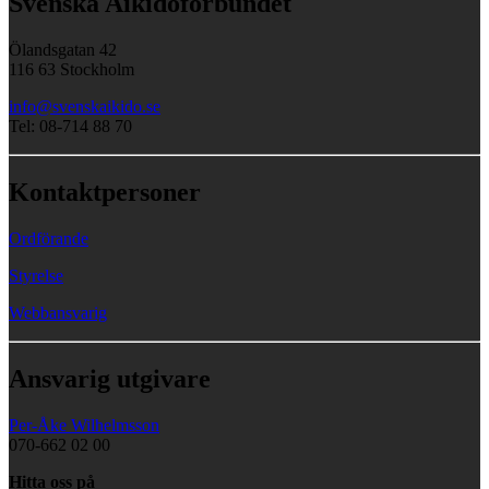
Svenska Aikidoförbundet
Ölandsgatan 42
116 63 Stockholm
info@svenskaikido.se
Tel: 08-714 88 70
Kontaktpersoner
Ordförande
Styrelse
Webbansvarig
Ansvarig utgivare
Per-Åke Wilhelmsson
070-662 02 00
Hitta oss på