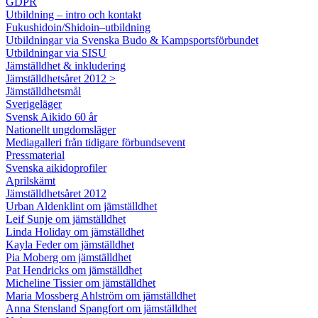
GDPR
Utbildning – intro och kontakt
Fukushidoin/Shidoin–utbildning
Utbildningar via Svenska Budo & Kampsportsförbundet
Utbildningar via SISU
Jämställdhet & inkludering
Jämställdhetsåret 2012 >
Jämställdhetsmål
Sverigeläger
Svensk Aikido 60 år
Nationellt ungdomsläger
Mediagalleri från tidigare förbundsevent
Pressmaterial
Svenska aikidoprofiler
Aprilskämt
Jämställdhetsåret 2012
Urban Aldenklint om jämställdhet
Leif Sunje om jämställdhet
Linda Holiday om jämställdhet
Kayla Feder om jämställdhet
Pia Moberg om jämställdhet
Pat Hendricks om jämställdhet
Micheline Tissier om jämställdhet
Maria Mossberg Ahlström om jämställdhet
Anna Stensland Spangfort om jämställdhet