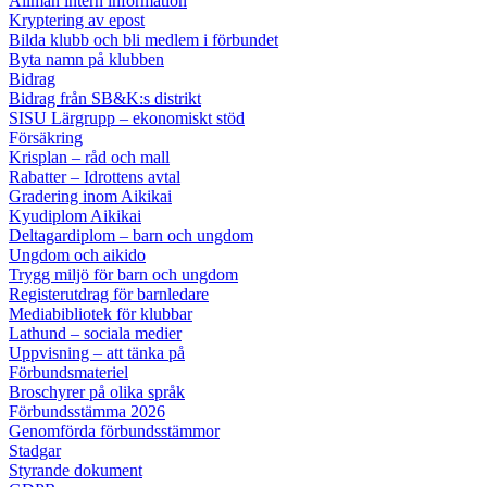
Allmän intern information
Kryptering av epost
Bilda klubb och bli medlem i förbundet
Byta namn på klubben
Bidrag
Bidrag från SB&K:s distrikt
SISU Lärgrupp – ekonomiskt stöd
Försäkring
Krisplan – råd och mall
Rabatter – Idrottens avtal
Gradering inom Aikikai
Kyudiplom Aikikai
Deltagardiplom – barn och ungdom
Ungdom och aikido
Trygg miljö för barn och ungdom
Registerutdrag för barnledare
Mediabibliotek för klubbar
Lathund – sociala medier
Uppvisning – att tänka på
Förbundsmateriel
Broschyrer på olika språk
Förbundsstämma 2026
Genomförda förbundsstämmor
Stadgar
Styrande dokument