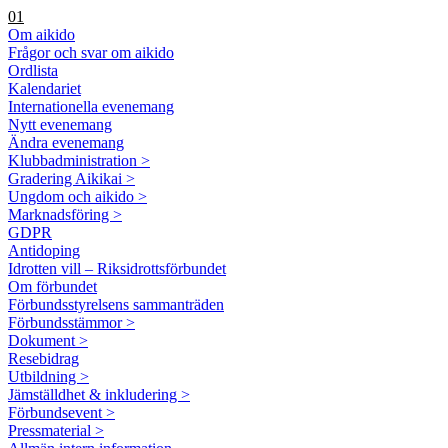
01
Om aikido
Frågor och svar om aikido
Ordlista
Kalendariet
Internationella evenemang
Nytt evenemang
Ändra evenemang
Klubbadministration >
Gradering Aikikai >
Ungdom och aikido >
Marknadsföring >
GDPR
Antidoping
Idrotten vill – Riksidrottsförbundet
Om förbundet
Förbundsstyrelsens sammanträden
Förbundsstämmor >
Dokument >
Resebidrag
Utbildning >
Jämställdhet & inkludering >
Förbundsevent >
Pressmaterial >