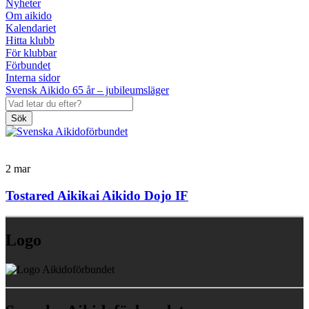
Nyheter
Om aikido
Kalendariet
Hitta klubb
För klubbar
Förbundet
Interna sidor
Svensk Aikido 65 år – jubileumsläger
Sök
2
mar
Tostared Aikikai Aikido Dojo IF
Logo