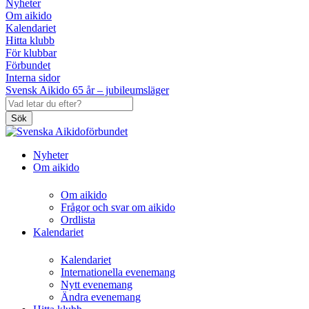
Nyheter
Om aikido
Kalendariet
Hitta klubb
För klubbar
Förbundet
Interna sidor
Svensk Aikido 65 år – jubileumsläger
Sök
Nyheter
Om aikido
Om aikido
Frågor och svar om aikido
Ordlista
Kalendariet
Kalendariet
Internationella evenemang
Nytt evenemang
Ändra evenemang