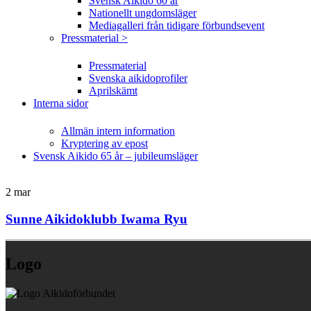
Svensk Aikido 60 år
Nationellt ungdomsläger
Mediagalleri från tidigare förbundsevent
Pressmaterial >
Pressmaterial
Svenska aikidoprofiler
Aprilskämt
Interna sidor
Allmän intern information
Kryptering av epost
Svensk Aikido 65 år – jubileumsläger
2
mar
Sunne Aikidoklubb Iwama Ryu
Logo