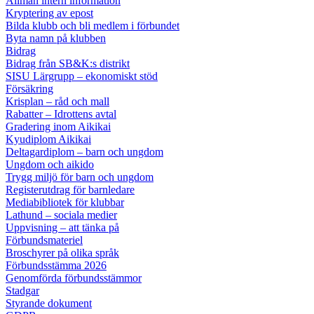
Allmän intern information
Kryptering av epost
Bilda klubb och bli medlem i förbundet
Byta namn på klubben
Bidrag
Bidrag från SB&K:s distrikt
SISU Lärgrupp – ekonomiskt stöd
Försäkring
Krisplan – råd och mall
Rabatter – Idrottens avtal
Gradering inom Aikikai
Kyudiplom Aikikai
Deltagardiplom – barn och ungdom
Ungdom och aikido
Trygg miljö för barn och ungdom
Registerutdrag för barnledare
Mediabibliotek för klubbar
Lathund – sociala medier
Uppvisning – att tänka på
Förbundsmateriel
Broschyrer på olika språk
Förbundsstämma 2026
Genomförda förbundsstämmor
Stadgar
Styrande dokument