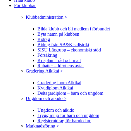
Hitta klubb
För klubbar
Klubbadministration >
Bilda klubb och bli medlem i förbundet
Byta namn på klubben
Bidrag
Bidrag från SB&K:s distrikt
SISU Lärgrupp – ekonomiskt stöd
Försäkring
Krisplan – råd och mall
Rabatter – Idrottens avtal
Gradering Aikikai >
Gradering inom Aikikai
Kyudiplom Aikikai
Deltagardiplom – barn och ungdom
Ungdom och aikido >
Ungdom och aikido
Trygg miljö för barn och ungdom
Registerutdrag för barnledare
Marknadsföring >