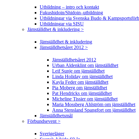
Utbildning – intro och kontakt
Fukushidoin/Shidoin–utbildning
Utbildningar via Svenska Budo & Kampsportsför
Utbildningar via SISU
Jämställdhet & inkludering >
Jämställdhet & inkludering
Jämställdhetsåret 2012 >
Jämställdhetsåret 2012
Urban Aldenklint om jämställdhet
Leif Sunje om jämställdhet
Linda Holiday om jämställdhet
Kayla Feder om jämställdhet
Pia Moberg om jämställdhet
Pat Hendricks om jämställdhet
Micheline Tissier om jämställdhet
Maria Mossberg Ahlström om jämställdhet
Anna Stensland Spangfort om jämställdhet
Jämställdhetsmål
Förbundsevent >
Sverigeläger