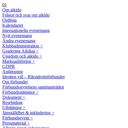
01
Om aikido
Frågor och svar om aikido
Ordlista
Kalendariet
Internationella evenemang
Nytt evenemang
Ändra evenemang
Klubbadministration >
Gradering Aikikai >
Ungdom och aikido >
Marknadsföring >
GDPR
Antidoping
Idrotten vill – Riksidrottsförbundet
Om förbundet
Förbundsstyrelsens sammanträden
Förbundsstämmor >
Dokument >
Resebidrag
Utbildning >
Jämställdhet & inkludering >
Förbundsevent >
Pressmaterial >