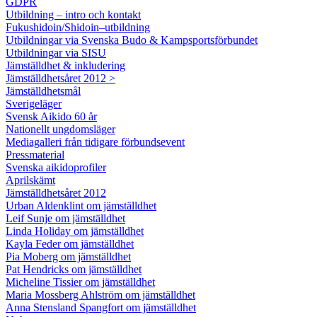
GDPR
Utbildning – intro och kontakt
Fukushidoin/Shidoin–utbildning
Utbildningar via Svenska Budo & Kampsportsförbundet
Utbildningar via SISU
Jämställdhet & inkludering
Jämställdhetsåret 2012 >
Jämställdhetsmål
Sverigeläger
Svensk Aikido 60 år
Nationellt ungdomsläger
Mediagalleri från tidigare förbundsevent
Pressmaterial
Svenska aikidoprofiler
Aprilskämt
Jämställdhetsåret 2012
Urban Aldenklint om jämställdhet
Leif Sunje om jämställdhet
Linda Holiday om jämställdhet
Kayla Feder om jämställdhet
Pia Moberg om jämställdhet
Pat Hendricks om jämställdhet
Micheline Tissier om jämställdhet
Maria Mossberg Ahlström om jämställdhet
Anna Stensland Spangfort om jämställdhet