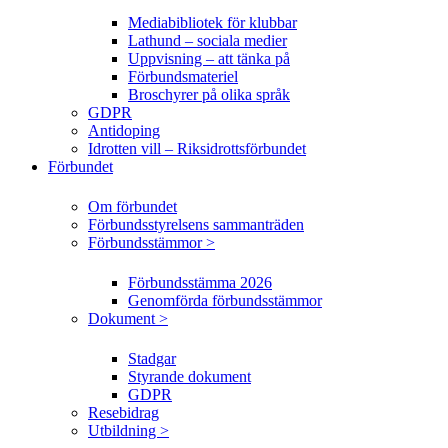
Mediabibliotek för klubbar
Lathund – sociala medier
Uppvisning – att tänka på
Förbundsmateriel
Broschyrer på olika språk
GDPR
Antidoping
Idrotten vill – Riksidrottsförbundet
Förbundet
Om förbundet
Förbundsstyrelsens sammanträden
Förbundsstämmor >
Förbundsstämma 2026
Genomförda förbundsstämmor
Dokument >
Stadgar
Styrande dokument
GDPR
Resebidrag
Utbildning >