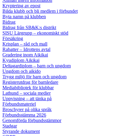
Allmän intern information
Kryptering av epost
Bilda klubb och bli medlem i förbundet
Byta namn på klubben
Bidrag
Bidrag från SB&K:s distrikt
SISU Lärgrupp – ekonomiskt stöd
Försäkring
Krisplan – råd och mall
Rabatter – Idrottens avtal
Gradering inom Aikikai
Kyudiplom Aikikai
Deltagardiplom – barn och ungdom
Ungdom och aikido
Trygg miljö för barn och ungdom
Registerutdrag för barnledare
Mediabibliotek för klubbar
Lathund – sociala medier
Uppvisning – att tänka på
Förbundsmateriel
Broschyrer på olika språk
Förbundsstämma 2026
Genomförda förbundsstämmor
Stadgar
Styrande dokument