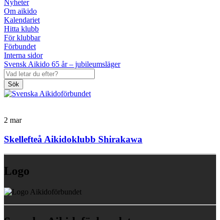
Nyheter
Om aikido
Kalendariet
Hitta klubb
För klubbar
Förbundet
Interna sidor
Svensk Aikido 65 år – jubileumsläger
Sök
2
mar
Skellefteå Aikidoklubb Shirakawa
Logo