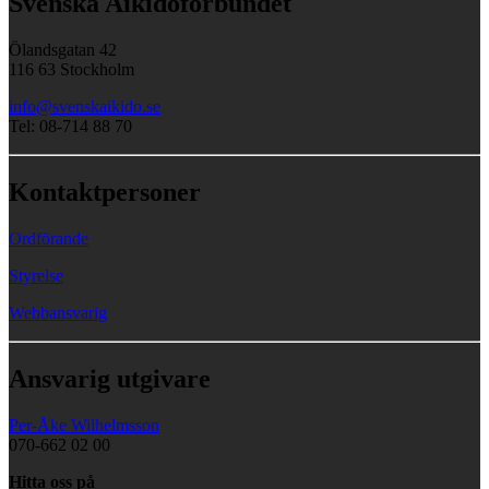
Svenska Aikidoförbundet
Ölandsgatan 42
116 63 Stockholm
info@svenskaikido.se
Tel: 08-714 88 70
Kontaktpersoner
Ordförande
Styrelse
Webbansvarig
Ansvarig utgivare
Per-Åke Wilhelmsson
070-662 02 00
Hitta oss på