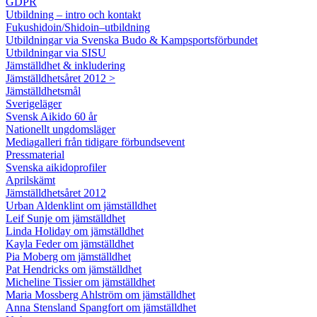
GDPR
Utbildning – intro och kontakt
Fukushidoin/Shidoin–utbildning
Utbildningar via Svenska Budo & Kampsportsförbundet
Utbildningar via SISU
Jämställdhet & inkludering
Jämställdhetsåret 2012 >
Jämställdhetsmål
Sverigeläger
Svensk Aikido 60 år
Nationellt ungdomsläger
Mediagalleri från tidigare förbundsevent
Pressmaterial
Svenska aikidoprofiler
Aprilskämt
Jämställdhetsåret 2012
Urban Aldenklint om jämställdhet
Leif Sunje om jämställdhet
Linda Holiday om jämställdhet
Kayla Feder om jämställdhet
Pia Moberg om jämställdhet
Pat Hendricks om jämställdhet
Micheline Tissier om jämställdhet
Maria Mossberg Ahlström om jämställdhet
Anna Stensland Spangfort om jämställdhet