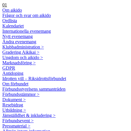
01
Om aikido
Frågor och svar om aikido
Ordlista
Kalendariet
Internationella evenemang
Nytt evenemang
Ändra evenemang
Klubbadministration >
Gradering Aikikai >
Ungdom och aikido >
Marknadsföring >
GDPR
Antidoping
Idrotten vill – Riksidrottsförbundet
Om förbundet
Förbundsstyrelsens sammanträden
Förbundsstämmor >
Dokument >
Resebidrag
Utbildning >
Jämställdhet & inkludering >
Förbundsevent >
Pressmaterial >