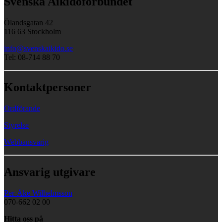
Svenska Aikidoförbundet
Ölandsgatan 42
116 63 Stockholm
info@svenskaikido.se
Tel: 08-714 88 70
Kontaktpersoner
Ordförande
Styrelse
Webbansvarig
Ansvarig utgivare
Per-Åke Wilhelmsson
070-662 02 00
Hitta oss på