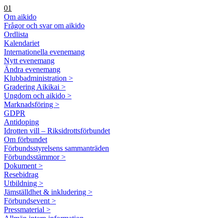
01
Om aikido
Frågor och svar om aikido
Ordlista
Kalendariet
Internationella evenemang
Nytt evenemang
Ändra evenemang
Klubbadministration >
Gradering Aikikai >
Ungdom och aikido >
Marknadsföring >
GDPR
Antidoping
Idrotten vill – Riksidrottsförbundet
Om förbundet
Förbundsstyrelsens sammanträden
Förbundsstämmor >
Dokument >
Resebidrag
Utbildning >
Jämställdhet & inkludering >
Förbundsevent >
Pressmaterial >