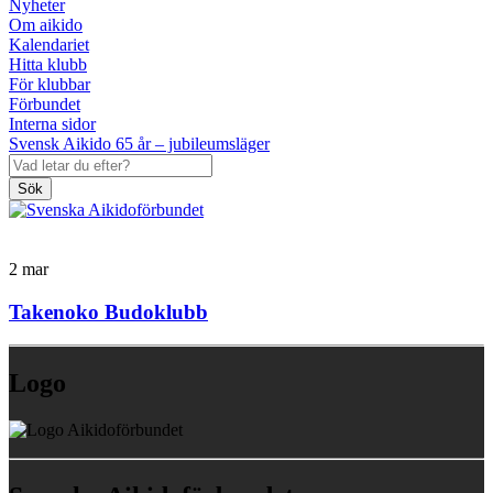
Nyheter
Om aikido
Kalendariet
Hitta klubb
För klubbar
Förbundet
Interna sidor
Svensk Aikido 65 år – jubileumsläger
Sök
2
mar
Takenoko Budoklubb
Logo