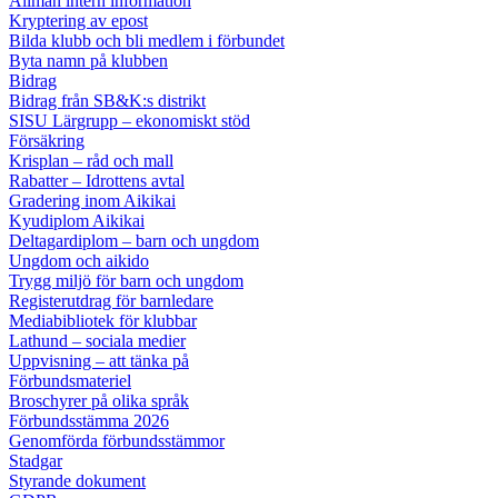
Allmän intern information
Kryptering av epost
Bilda klubb och bli medlem i förbundet
Byta namn på klubben
Bidrag
Bidrag från SB&K:s distrikt
SISU Lärgrupp – ekonomiskt stöd
Försäkring
Krisplan – råd och mall
Rabatter – Idrottens avtal
Gradering inom Aikikai
Kyudiplom Aikikai
Deltagardiplom – barn och ungdom
Ungdom och aikido
Trygg miljö för barn och ungdom
Registerutdrag för barnledare
Mediabibliotek för klubbar
Lathund – sociala medier
Uppvisning – att tänka på
Förbundsmateriel
Broschyrer på olika språk
Förbundsstämma 2026
Genomförda förbundsstämmor
Stadgar
Styrande dokument