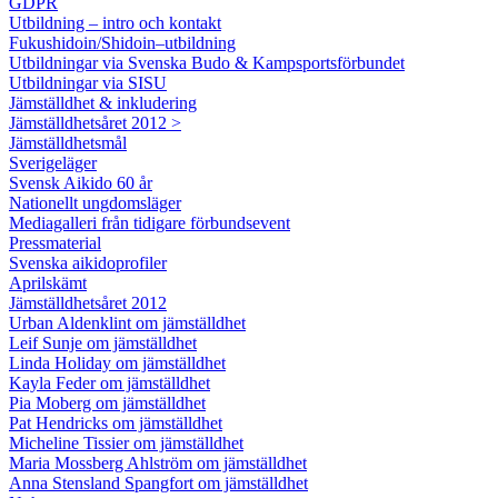
GDPR
Utbildning – intro och kontakt
Fukushidoin/Shidoin–utbildning
Utbildningar via Svenska Budo & Kampsportsförbundet
Utbildningar via SISU
Jämställdhet & inkludering
Jämställdhetsåret 2012 >
Jämställdhetsmål
Sverigeläger
Svensk Aikido 60 år
Nationellt ungdomsläger
Mediagalleri från tidigare förbundsevent
Pressmaterial
Svenska aikidoprofiler
Aprilskämt
Jämställdhetsåret 2012
Urban Aldenklint om jämställdhet
Leif Sunje om jämställdhet
Linda Holiday om jämställdhet
Kayla Feder om jämställdhet
Pia Moberg om jämställdhet
Pat Hendricks om jämställdhet
Micheline Tissier om jämställdhet
Maria Mossberg Ahlström om jämställdhet
Anna Stensland Spangfort om jämställdhet