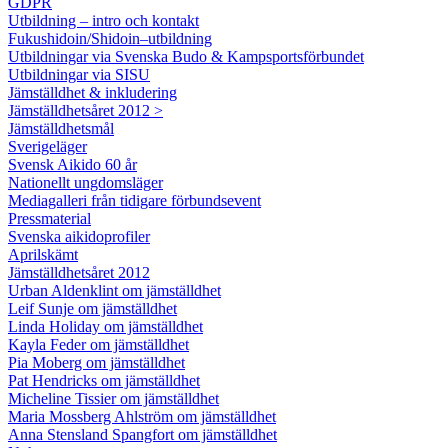
GDPR
Utbildning – intro och kontakt
Fukushidoin/Shidoin–utbildning
Utbildningar via Svenska Budo & Kampsportsförbundet
Utbildningar via SISU
Jämställdhet & inkludering
Jämställdhetsåret 2012 >
Jämställdhetsmål
Sverigeläger
Svensk Aikido 60 år
Nationellt ungdomsläger
Mediagalleri från tidigare förbundsevent
Pressmaterial
Svenska aikidoprofiler
Aprilskämt
Jämställdhetsåret 2012
Urban Aldenklint om jämställdhet
Leif Sunje om jämställdhet
Linda Holiday om jämställdhet
Kayla Feder om jämställdhet
Pia Moberg om jämställdhet
Pat Hendricks om jämställdhet
Micheline Tissier om jämställdhet
Maria Mossberg Ahlström om jämställdhet
Anna Stensland Spangfort om jämställdhet