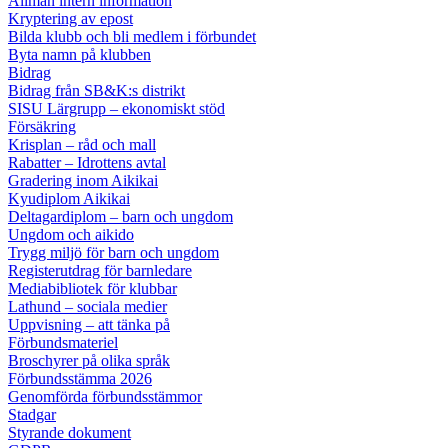
Allmän intern information
Kryptering av epost
Bilda klubb och bli medlem i förbundet
Byta namn på klubben
Bidrag
Bidrag från SB&K:s distrikt
SISU Lärgrupp – ekonomiskt stöd
Försäkring
Krisplan – råd och mall
Rabatter – Idrottens avtal
Gradering inom Aikikai
Kyudiplom Aikikai
Deltagardiplom – barn och ungdom
Ungdom och aikido
Trygg miljö för barn och ungdom
Registerutdrag för barnledare
Mediabibliotek för klubbar
Lathund – sociala medier
Uppvisning – att tänka på
Förbundsmateriel
Broschyrer på olika språk
Förbundsstämma 2026
Genomförda förbundsstämmor
Stadgar
Styrande dokument