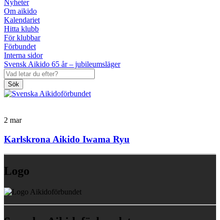
Nyheter
Om aikido
Kalendariet
Hitta klubb
För klubbar
Förbundet
Interna sidor
Svensk Aikido 65 år – jubileumsläger
Sök
2
mar
Karlskrona Aikido Iwama Ryu
Logo