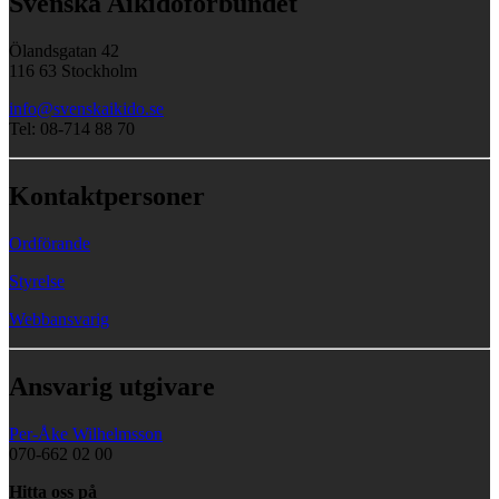
Svenska Aikidoförbundet
Ölandsgatan 42
116 63 Stockholm
info@svenskaikido.se
Tel: 08-714 88 70
Kontaktpersoner
Ordförande
Styrelse
Webbansvarig
Ansvarig utgivare
Per-Åke Wilhelmsson
070-662 02 00
Hitta oss på