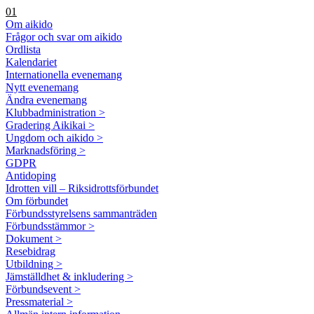
01
Om aikido
Frågor och svar om aikido
Ordlista
Kalendariet
Internationella evenemang
Nytt evenemang
Ändra evenemang
Klubbadministration >
Gradering Aikikai >
Ungdom och aikido >
Marknadsföring >
GDPR
Antidoping
Idrotten vill – Riksidrottsförbundet
Om förbundet
Förbundsstyrelsens sammanträden
Förbundsstämmor >
Dokument >
Resebidrag
Utbildning >
Jämställdhet & inkludering >
Förbundsevent >
Pressmaterial >