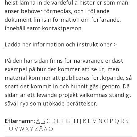
helst lämna in de värdefulla historier som man
anser behöver förmedlas, och i följande
dokument finns information om förfarande,
innehåll samt kontaktperson:
Ladda ner information och instruktioner >
På den här sidan finns för närvarande endast
exempel på hur det kommer att se ut, men
material kommer att publiceras fortlöpande, så
snart det kommit in och hunnit gås igenom. Då
sidan är ett levande projekt välkomnas ständigt
såväl nya som utökade berättelser.
Efternamn:
A
B
C D E F G H I J K L M N O P Q R S
T U V W X Y Z Å Ä Ö