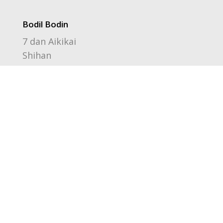
Bodil Bodin
7 dan Aikikai
Shihan
Introduktion
Duis luctus lorem quis mauris posuere
congue. Vivamus blandit accumsan purus in
ornare. Pellentesque rutrum ligula at nulla
hendrerit volutpat. Nam in pulvinar odio
Aikidohistoria
Foton