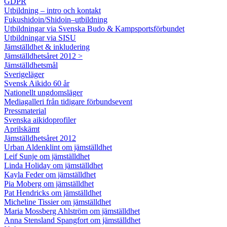
GDPR
Utbildning – intro och kontakt
Fukushidoin/Shidoin–utbildning
Utbildningar via Svenska Budo & Kampsportsförbundet
Utbildningar via SISU
Jämställdhet & inkludering
Jämställdhetsåret 2012 >
Jämställdhetsmål
Sverigeläger
Svensk Aikido 60 år
Nationellt ungdomsläger
Mediagalleri från tidigare förbundsevent
Pressmaterial
Svenska aikidoprofiler
Aprilskämt
Jämställdhetsåret 2012
Urban Aldenklint om jämställdhet
Leif Sunje om jämställdhet
Linda Holiday om jämställdhet
Kayla Feder om jämställdhet
Pia Moberg om jämställdhet
Pat Hendricks om jämställdhet
Micheline Tissier om jämställdhet
Maria Mossberg Ahlström om jämställdhet
Anna Stensland Spangfort om jämställdhet