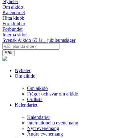
Nyheter
Om aikido
Kalendariet
Hitta klubb
För klubbar
Förbundet
Interna sidor
Svensk Aikido 65 år – jubileumsläger
Sök
Nyheter
Om aikido
Om aikido
Frågor och svar om aikido
Ordlista
Kalendariet
Kalendariet
Internationella evenemang
Nytt evenemang
Ändra evenemang