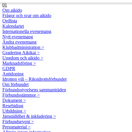
01
Om aikido
Frågor och svar om aikido
Ordlista
Kalendariet
Internationella evenemang
Nytt evenemang
Ändra evenemang
Klubbadministration >
Gradering Aikikai >
Ungdom och aikido >
Marknadsföring >
GDPR
Antidoping
Idrotten vill – Riksidrottsförbundet
Om förbundet
Förbundsstyrelsens sammanträden
Förbundsstämmor >
Dokument >
Resebidrag
Utbildning >
Jämställdhet & inkludering >
Förbundsevent >
Pressmaterial >