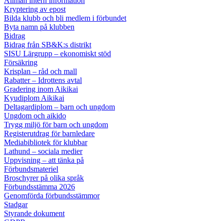
Allmän intern information
Kryptering av epost
Bilda klubb och bli medlem i förbundet
Byta namn på klubben
Bidrag
Bidrag från SB&K:s distrikt
SISU Lärgrupp – ekonomiskt stöd
Försäkring
Krisplan – råd och mall
Rabatter – Idrottens avtal
Gradering inom Aikikai
Kyudiplom Aikikai
Deltagardiplom – barn och ungdom
Ungdom och aikido
Trygg miljö för barn och ungdom
Registerutdrag för barnledare
Mediabibliotek för klubbar
Lathund – sociala medier
Uppvisning – att tänka på
Förbundsmateriel
Broschyrer på olika språk
Förbundsstämma 2026
Genomförda förbundsstämmor
Stadgar
Styrande dokument