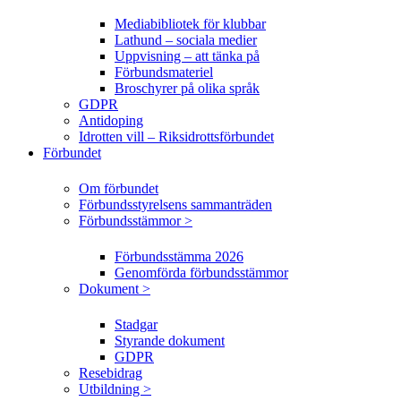
Mediabibliotek för klubbar
Lathund – sociala medier
Uppvisning – att tänka på
Förbundsmateriel
Broschyrer på olika språk
GDPR
Antidoping
Idrotten vill – Riksidrottsförbundet
Förbundet
Om förbundet
Förbundsstyrelsens sammanträden
Förbundsstämmor >
Förbundsstämma 2026
Genomförda förbundsstämmor
Dokument >
Stadgar
Styrande dokument
GDPR
Resebidrag
Utbildning >