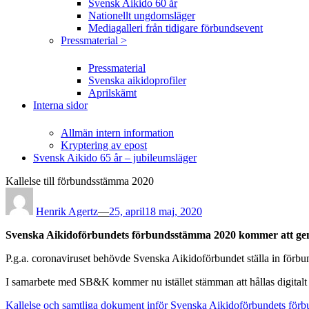
Svensk Aikido 60 år
Nationellt ungdomsläger
Mediagalleri från tidigare förbundsevent
Pressmaterial >
Pressmaterial
Svenska aikidoprofiler
Aprilskämt
Interna sidor
Allmän intern information
Kryptering av epost
Svensk Aikido 65 år – jubileumsläger
Kallelse till förbundsstämma 2020
Posted
on
Henrik Agertz
—
25, april
18 maj, 2020
Svenska Aikidoförbundets förbundsstämma 2020 kommer att genomf
P.g.a. coronaviruset behövde Svenska Aikidoförbundet ställa in förb
I samarbete med SB&K kommer nu istället stämman att hållas digitalt 
Kallelse och samtliga dokument inför Svenska Aikidoförbundets för