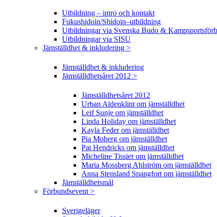
Utbildning – intro och kontakt
Fukushidoin/Shidoin–utbildning
Utbildningar via Svenska Budo & Kampsportsför
Utbildningar via SISU
Jämställdhet & inkludering >
Jämställdhet & inkludering
Jämställdhetsåret 2012 >
Jämställdhetsåret 2012
Urban Aldenklint om jämställdhet
Leif Sunje om jämställdhet
Linda Holiday om jämställdhet
Kayla Feder om jämställdhet
Pia Moberg om jämställdhet
Pat Hendricks om jämställdhet
Micheline Tissier om jämställdhet
Maria Mossberg Ahlström om jämställdhet
Anna Stensland Spangfort om jämställdhet
Jämställdhetsmål
Förbundsevent >
Sverigeläger