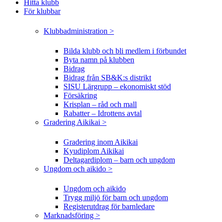
Hitta klubb
För klubbar
Klubbadministration >
Bilda klubb och bli medlem i förbundet
Byta namn på klubben
Bidrag
Bidrag från SB&K:s distrikt
SISU Lärgrupp – ekonomiskt stöd
Försäkring
Krisplan – råd och mall
Rabatter – Idrottens avtal
Gradering Aikikai >
Gradering inom Aikikai
Kyudiplom Aikikai
Deltagardiplom – barn och ungdom
Ungdom och aikido >
Ungdom och aikido
Trygg miljö för barn och ungdom
Registerutdrag för barnledare
Marknadsföring >